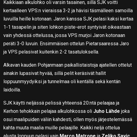
Kaikkiaan alkulohko oli varsin tasainen, sillä SJK voitti
kertaalleen VPS:n vieraissa 3-2 ja hävisi täsmälleen samoilla
luvuilla heille kotonaan. Jaron kanssa SJK pelasi kaksi kertaa
1-1 tasapelin ja siten lohkon piste-erot syntyivät oikeastaan
vain yhdessä ottelussa, jossa VPS murjoi Jaron kotonaan
peräti 3-0 luvuin. Ensimmäisen ottelun Pietarsaaressa Jaro
ja VPS pelasivat kuitenkin 2-2 tasatuloksella.
Alkavan kauden Pohjanmaan paikallistaistoja ajatellen ottelut
ainakin lupasivat hyvää, sillä pelit keräsivät hallit
loppuunmyydyiksi ja tunnelmaa oli kentällä sekä kentän
laidoilla.
SJK käytti neljässä pelissä yhteensä 20:ntä pelaajaa ja
Kerhon tehokkain pelajaa alkulohkossa oli
Juho Lähde
joka
osui maalipuiden väliin kahdesti, ollen myös järjestelemässä
kahta muuta maalia muille pelaajille. Kaikki neljä ottelua
alusta loppuun pelasi vain
Marco Matrone
ja
Zeljko Savic
.