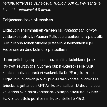
harjoitusottelussa Seinäjoella. Tuolloin SJK oli tyly isäntä ja
kaatoi kuopiolaiset 4-0 luvuin.
Pohjanmaan lohko oli tasainen
Liigacupin ensimmäisen vaiheen ns.
Pohjanmaan lohkon
voittajaksi selviytyi Vaasan Palloseura seitsemällä pisteellä,
SJK ollessa toinen viidellä pisteellä ja kolmanneksi jäi
Pietarsaaren Jaro kolmella pisteellään.
Jaron pelit Liigacupissa loppuvat näin alkulohkoon ja he
jatkavat seuraavaksi Suomen Cupin 4.kierrokselle. SJK
kohtaa puolivälierissä vieraskentällä KuPS:n, joka voitti
Liigacupin C-lohkon ja VPS puolestaan kohtaa C-lohkossa
toiseksi sijoittuneen MYPA:n kotikentällään. Mahdollisissa
välierissä SJK saisi vastaansa voittajan ottelusta FC inter –
HJK ja tuo ottelu pelattaisiin kotikentällä 15.-16.3.