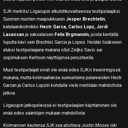
SJK merkitsi Liigacupin alkulohkovaiheessa testipelaajiksi
Suomen nuorten maajoukkueen
Jesper Brechtelin
,
katalaanikolmikko
Hectr Garca, Carlos Lopz, Jordi
Lasaosan
ja saksalaisen
Felix Brgmannin
, joista kentällä
lopulta kävi vain Brechtel, Garcia ja Lopez. Heidän lisäkseen
aluksi testipelaajana mukana ollut Zeljko Savic sai
sopimuksen Kerhoon näyttöjensä perusteella.
Muut testipelaajat eivät ole enää edes SJK:n treeniringissä
mukana, mutta kotimaahansa sunnuntaina palanneiden Hectr
Garcan ja Carlos Lopzin kohdalla vielä mietitään mahdollista
jatkoa.
Liigacupin jatkopeleissä ei testipelaajien käyttäminen ole
enää edes sääntöjen mukaan mahdollista.
Kolmannen kautensa SJK:ssa aloittava Justin Moose iski