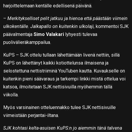
harjoittelemaan kentälle edellisenä päivänä.
–
Merkitykselliset pelit jatkuu ja hienoa että päästään viimein
ulkokentälle. Jalkapallo on kuitenkin ulkolaji,
kommentoi SJK
päävalmentaja
Simo Valakari
lyhyesti tulevaa
puolivälieräkamppailua.
KuPS – SJK ottelu tullaan lähettämään livenä nettiin, sillä
KuPS on lähettänyt kaikki kotiottelunsa ilmaisena ja
selostettuna nettistriiminä YouTuben kautta. Kuvaukselle on
kuitenkin pieni säävaraus ja tarkempi linkki mistä ottelua voi
katsoa, ilmoitetaan SJK nettisivuilla myöhemmin tällä
viikolla.
Myös varsinainen otteluennakko tulee SJK nettisivuille
viimeistään perjantai-iltana.
SJK kohtasi kelta-asuisen KuPS:n jo aiemmin tänä talvena