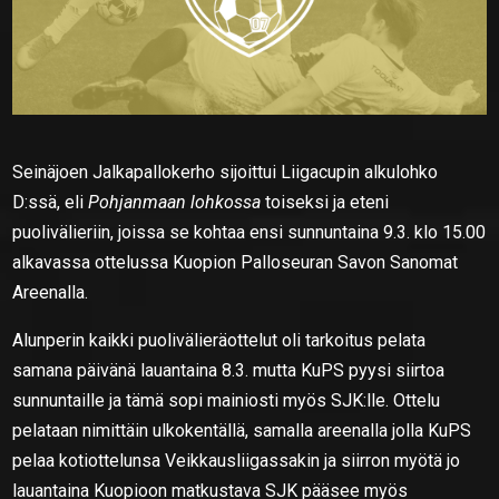
Seinäjoen Jalkapallokerho sijoittui Liigacupin alkulohko
D:ssä, eli
Pohjanmaan lohkossa
toiseksi ja eteni
puolivälieriin, joissa se kohtaa ensi sunnuntaina 9.3. klo 15.00
alkavassa ottelussa Kuopion Palloseuran Savon Sanomat
Areenalla.
Alunperin kaikki puolivälieräottelut oli tarkoitus pelata
samana päivänä lauantaina 8.3. mutta KuPS pyysi siirtoa
sunnuntaille ja tämä sopi mainiosti myös SJK:lle. Ottelu
pelataan nimittäin ulkokentällä, samalla areenalla jolla KuPS
pelaa kotiottelunsa Veikkausliigassakin ja siirron myötä jo
lauantaina Kuopioon matkustava SJK pääsee myös