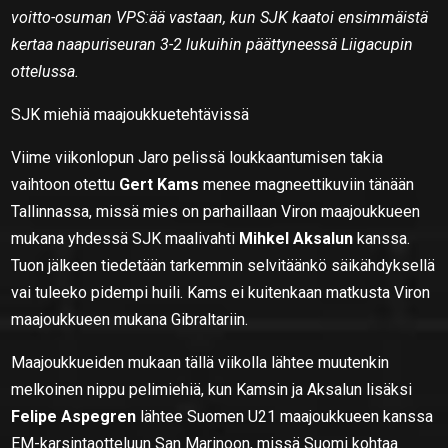
voitto-osuman VPS:ää vastaan, kun SJK kaatoi ensimmäistä
kertaa naapuriseuran 3-2 lukuihin päättyneessä Liigacupin
ottelussa.
SJK miehiä maajoukkuetehtävissä
Viime viikonlopun Jaro pelissä loukkaantumisen takia
vaihtoon otettu
Gert Kams
menee magneettikuviin tänään
Tallinnassa, missä mies on parhaillaan Viron maajoukkueen
mukana yhdessä SJK maalivahti
Mihkel Aksalun
kanssa.
Tuon jälkeen tiedetään tarkemmin selvitäänkö säikähdyksellä
vai tuleeko pidempi huili. Kams ei kuitenkaan matkusta Viron
maajoukkueen mukana Gibraltariin.
Maajoukkueiden mukaan tällä viikolla lähtee muutenkin
melkoinen nippu pelimiehiä, kun Kamsin ja Aksalun lisäksi
Felipe Aspegren
lähtee Suomen U21 maajoukkueen kanssa
EM-karsintaotteluun San Marinoon, missä Suomi kohtaa