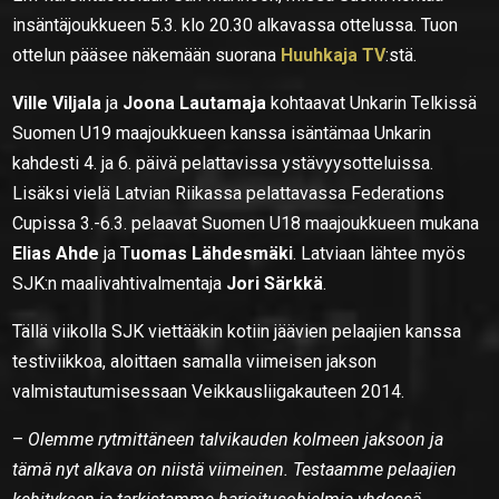
insäntäjoukkueen 5.3. klo 20.30 alkavassa ottelussa. Tuon
ottelun pääsee näkemään suorana
Huuhkaja TV
:stä.
Ville Viljala
ja
Joona Lautamaja
kohtaavat Unkarin Telkissä
Suomen U19 maajoukkueen kanssa isäntämaa Unkarin
kahdesti 4. ja 6. päivä pelattavissa ystävyysotteluissa.
Lisäksi vielä Latvian Riikassa pelattavassa Federations
Cupissa 3.-6.3. pelaavat Suomen U18 maajoukkueen mukana
Elias Ahde
ja T
uomas Lähdesmäki
. Latviaan lähtee myös
SJK:n maalivahtivalmentaja
Jori Särkkä
.
Tällä viikolla SJK viettääkin kotiin jäävien pelaajien kanssa
testiviikkoa, aloittaen samalla viimeisen jakson
valmistautumisessaan Veikkausliigakauteen 2014.
–
Olemme rytmittäneen talvikauden kolmeen jaksoon ja
tämä nyt alkava on niistä viimeinen. Testaamme pelaajien