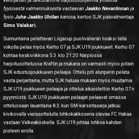
kehityksen ja tarkistamme harjoitusohjelmia yhdessä
fyysisestä valmennuksesta vastaavan
Jaakko Nevanlinnan
ja
fysio
Juha-Jaakko Ulvilan
kanssa,
kertoo SJK päävalmentaja
Simo Valakari.
Sunnuntaina pelattavan Liigacup puolivälierän lisäksi tällä
viikolla pelaa myös Kerho 07 ja SJK U19 joukkueet. Kerho 07
kohtaa keskiviikkona 5.3. klo 21.20 Närpiössä
harjoitusottelussa Kraftin ja mukana on varmasti myös joitain
SJK edustusjoukkueen pelaajia. Ottelu piti alunperin pelata
vasta perjantaina, mutta SJK haluaa mukaan myös muutamia
SJK U19 joukkueen pelaajia ja ottelua aikaistettiin Kerho 07:n
pyynnöstä. SJK U19 joukkueen pelaajat pelaavat omassa
ottelussaan lauantaina 8.3. kun SM-karsintasarja jatkuu
kivikovalla vierasottelulla lohkokakkosena olevaa FC Hakaa
vastaan Valkeakoskella. SJK U19 johtaa lohkoa kahden
pisteen erolla.