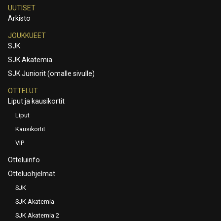
UUTISET
Arkisto
JOUKKUEET
SJK
SJK Akatemia
SJK Juniorit (omalle sivulle)
OTTELUT
Liput ja kausikortit
Liput
Kausikortit
VIP
Otteluinfo
Otteluohjelmat
SJK
SJK Akatemia
SJK Akatemia 2