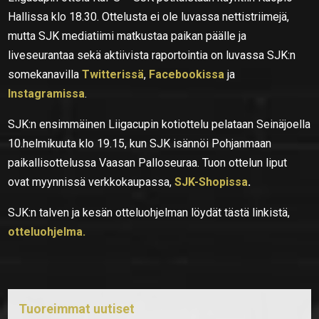
Hallissa klo 18.30. Ottelusta ei ole luvassa nettistriimejä,
mutta SJK mediatiimi matkustaa paikan päälle ja
liveseurantaa sekä aktiivista raportointia on luvassa SJK:n
somekanavilla
Twitterissä
,
Facebookissa
ja
Instagramissa
.
SJK:n ensimmäinen Liigacupin kotiottelu pelataan Seinäjoella
10.helmikuuta klo 19.15, kun SJK isännöi Pohjanmaan
paikallisottelussa Vaasan Palloseuraa. Tuon ottelun liput
ovat myynnissä verkkokaupassa,
SJK-Shopissa
.
SJK:n talven ja kesän otteluohjelman löydät tästä linkistä,
otteluohjelma.
Tuoreimmat uutiset