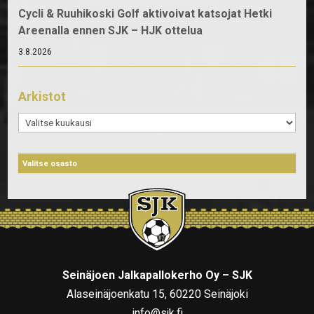
Cycli & Ruuhikoski Golf aktivoivat katsojat Hetki
Areenalla ennen SJK – HJK ottelua
3.8.2026
Arkistot
Arkistot
Seinäjoen Jalkapallokerho Oy – SJK
Alaseinäjoenkatu 15, 60220 Seinäjoki
info@sjk.fi