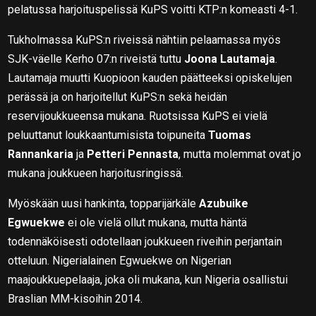
pelatussa harjoituspelissä KuPS voitti KTP:n komeasti 4-1.
Tukholmassa KuPS:n riveissä nähtiin pelaamassa myös
SJK-väelle Kerho 07:n riveistä tuttu
Joona Lautamaja
.
Lautamaja muutti Kuopioon kauden päätteeksi opiskelujen
perässä ja on harjoitellut KuPS:n sekä heidän
reservijoukkueensa mukana. Ruotsissa KuPS ei vielä
peluuttanut loukkaantumisista toipuneita
Tuomas
Rannankaria
ja
Petteri Pennasta
, mutta molemmat ovat jo
mukana joukkueen harjoitusringissä.
Myöskään uusi hankinta, topparijärkäle
Azubuike
Egwuekwe
ei ole vielä ollut mukana, mutta häntä
todennäköisesti odotellaan joukkueen riveihin perjantain
otteluun. Nigerialainen Egwuekwe on Nigerian
maajoukkuepelaaja, joka oli mukana, kun Nigeria osallistui
Braslian MM-kisoihin 2014.