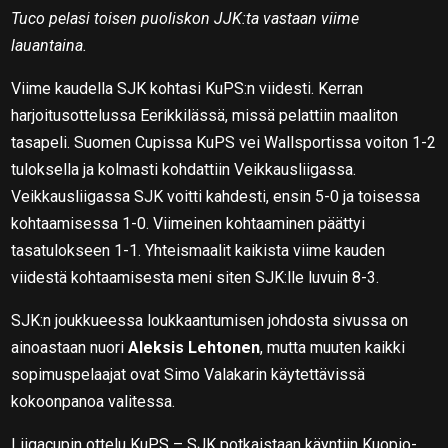
Tuco pelasi toisen puoliskon JJK:ta vastaan viime
lauantaina.
Viime kaudella SJK kohtasi KuPS:n viidesti. Kerran
harjoitusottelussa Eerikkilässä, missä pelattiin maaliton
tasapeli. Suomen Cupissa KuPS vei Wallsportissa voiton 1-2
tuloksella ja kolmasti kohdattiin Veikkausliigassa.
Veikkausliigassa SJK voitti kahdesti, ensin 5-0 ja toisessa
kohtaamisessa 1-0. Viimeinen kohtaaminen päättyi
tasatulokseen 1-1. Yhteismaalit kaikista viime kauden
viidestä kohtaamisesta meni siten SJK:lle luvuin 8-3.
SJK:n joukkueessa loukkaantumisen johdosta sivussa on
ainoastaan nuori
Aleksis Lehtonen
, mutta muuten kaikki
sopimuspelaajat ovat Simo Valakarin käytettävissä
kokoonpanoa valitessa.
Liigacupin ottelu KuPS – SJK potkaistaan käyntiin Kuopio-