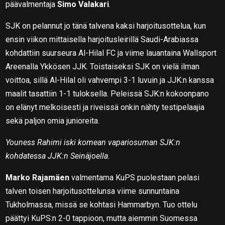
päävalmentaja
Simo Valakari
.
SJK on pelannut jo tänä talvena kaksi harjoitusottelua, kun
ensin viikon mittaisella harjoitusleirillä Saudi-Arabiassa
kohdattiin suurseura Al-Hilal FC ja viime lauantaina Wallsport
Areenalla Ykkösen JJK. Toistaiseksi SJK on vielä ilman
voittoa, sillä Al-Hilal oli vahvempi 3-1 luvuin ja JJK:n kanssa
maalit tasattiin 1-1 tuloksella. Peleissä SJK:n kokoonpano
on elänyt melkoisesti ja riveissä onkin nähty testipelaajia
sekä paljon omia junioreita.
Youness Rahimi iski komean vapariosuman SJK:n
kohdatessa JJK:n Seinäjoella.
Marko Rajamäen
valmentama KuPS puolestaan pelasi
talven toisen harjoitusottelunsa viime sunnuntaina
Tukholmassa, missä se kohtasi Hammarbyn. Tuo ottelu
päättyi KuPS:n 2-0 tappioon, mutta aiemmin Suomessa