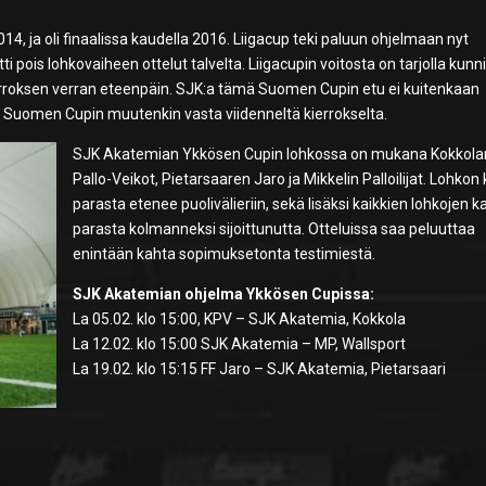
14, ja oli finaalissa kaudella 2016. Liigacup teki paluun ohjelmaan nyt
 pois lohkovaiheen ottelut talvelta. Liigacupin voitosta on tarjolla kunni
rroksen verran eteenpäin. SJK:a tämä Suomen Cupin etu ei kuitenkaan
a Suomen Cupin muutenkin vasta viidenneltä kierrokselta.
SJK Akatemian Ykkösen Cupin lohkossa on mukana Kokkola
Pallo-Veikot, Pietarsaaren Jaro ja Mikkelin Palloilijat. Lohkon 
parasta etenee puolivälieriin, sekä lisäksi kaikkien lohkojen k
parasta kolmanneksi sijoittunutta. Otteluissa saa peluuttaa
enintään kahta sopimuksetonta testimiestä.
SJK Akatemian ohjelma Ykkösen Cupissa:
La 05.02. klo 15:00, KPV – SJK Akatemia, Kokkola
La 12.02. klo 15:00 SJK Akatemia – MP, Wallsport
La 19.02. klo 15:15 FF Jaro – SJK Akatemia, Pietarsaari