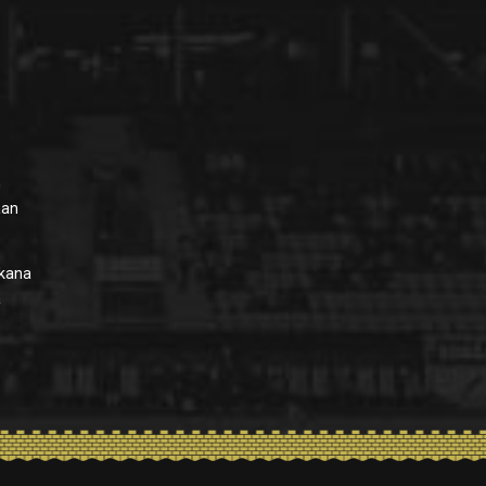
n
aan
ikana
ä