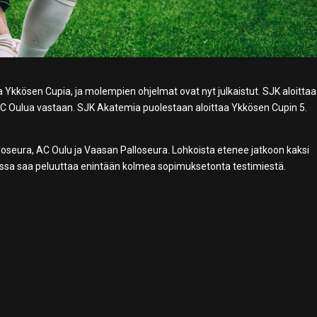
a Ykkösen Cupia, ja molempien ohjelmat ovat nyt julkaistut. SJK aloittaa
 AC Oulua vastaan. SJK Akatemia puolestaan aloittaa Ykkösen Cupin 5.
oseura, AC Oulu ja Vaasan Palloseura. Lohkoista etenee jatkoon kaksi
issa saa peluuttaa enintään kolmea sopimuksetonta testimiestä.