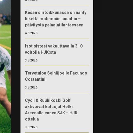
Kesän siirtoikkunassa on nähty
liikettä molempiin suuntiin –
päivitystä pelaajatilanteeseen
4.8.2026
Isot pisteet vakuuttavalla 3–0
voitolla HJK:sta
3.8.2026
Tervetuloa Seinäjoelle Facundo
Costantini!
3.8.2026
Cycli & Ruuhikoski Golf
aktivoivat katsojat Hetki
Areenalla ennen SJK – HJK
ottelua
3.8.2026