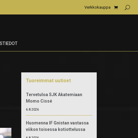
Verkkokauppa
STIEDOT
Tuoreimmat uutiset
Tervetuloa SJK Akatemiaan
Momo Cissé
6.8.2026
Huomenna IF Gnistan vastassa
viikon toisessa kotiottelussa
6.8.2026