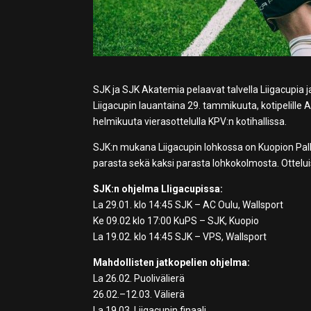
SJK ja SJK Akatemia pelaavat talvella Liigacupia j
Liigacupin lauantaina 29. tammikuuta, kotipelille
helmikuuta vierasottelulla KPV:n kotihallissa.
SJK:n mukana Liigacupin lohkossa on Kuopion Pall
parasta sekä kaksi parasta lohkokolmosta. Ottelu
SJK:n ohjelma LIigacupissa:
La 29.01. klo 14:45 SJK – AC Oulu, Wallsport
Ke 09.02 klo 17:00 KuPS – SJK, Kuopio
La 19.02. klo 14:45 SJK – VPS, Wallsport
Mahdollisten jatkopelien ohjelma:
La 26.02. Puolivälierä
26.02.–12.03. Välierä
La 19.03. Liigacupin finaali