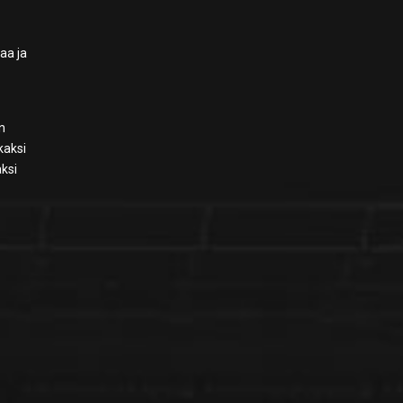
aa ja
n
kaksi
aksi