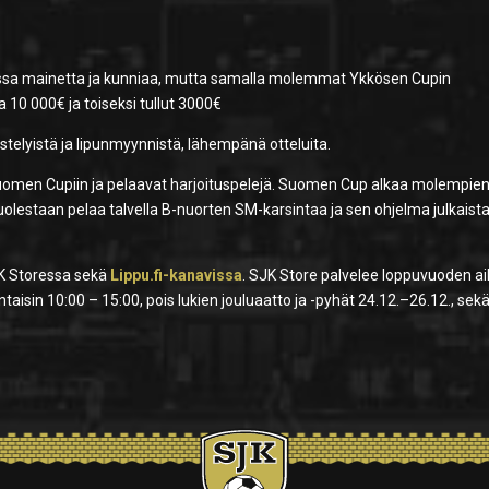
assa mainetta ja kunniaa, mutta samalla molemmat Ykkösen Cupin
a 10 000€ ja toiseksi tullut 3000€
estelyistä ja lipunmyynnistä, lähempänä otteluita.
uomen Cupiin ja pelaavat harjoituspelejä. Suomen Cup alkaa molempie
puolestaan pelaa talvella B-nuorten SM-karsintaa ja sen ohjelma julkaist
JK Storessa sekä
Lippu.fi-kanavissa
. SJK Store palvelee loppuvuoden a
taisin 10:00 – 15:00, pois lukien jouluaatto ja -pyhät 24.12.–26.12., sek