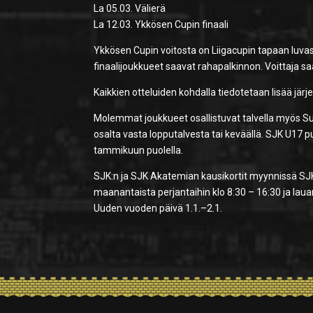
La 05.03. Välierä
La 12.03. Ykkösen Cupin finaali
Ykkösen Cupin voitosta on Liigacupin tapaan luv
finaalijoukkueet saavat rahapalkinnon. Voittaja sa
Kaikkien otteluiden kohdalla tiedotetaan lisää järj
Molemmat joukkueet osallistuvat talvella myös S
osalta vasta lopputalvesta tai keväällä. SJK U17 
tammikuun puolella.
SJK:n ja SJK Akatemian kausikortit myynnissä S
maanantaista perjantaihin klo 8:30 – 16:30 ja lauan
Uuden vuoden päivä 1.1.–2.1.