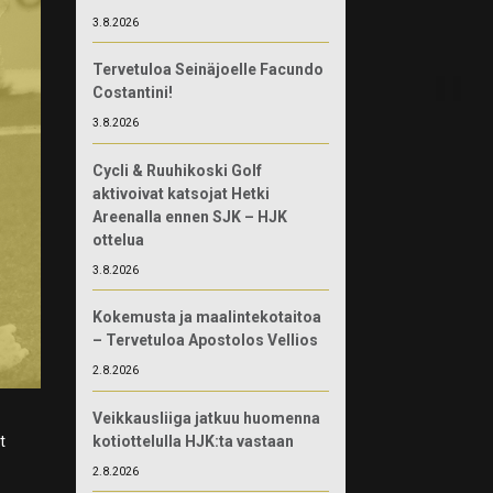
3.8.2026
Tervetuloa Seinäjoelle Facundo
Costantini!
3.8.2026
Cycli & Ruuhikoski Golf
aktivoivat katsojat Hetki
Areenalla ennen SJK – HJK
ottelua
3.8.2026
Kokemusta ja maalintekotaitoa
– Tervetuloa Apostolos Vellios
2.8.2026
Veikkausliiga jatkuu huomenna
kotiottelulla HJK:ta vastaan
t
2.8.2026