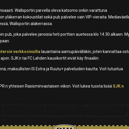
runsaasti. Wallsportin parvella oleva katsomo onkin varattuna
in yläkerran kokoustilat sekä pub palvelee vain VIP-vieraita. Mediaväell
essä, Wallsportin alakerrassa.
voin pub, joka palvelee janoisia heti porttien auetessa klo 14.30 alkaen. 
apaan.
tersin verkkosivuilta
lauantaina aamupäivälläkin, joten kannattaa os
oin. SJK:n tai FC Lahden kausikortit eivät käy finaaliin.
nä, maksullisten IS Extra ja Ruutu+ palveluiden kautta. Voit tutustua
SPR:n yhteisen Rasisminvastaisen viikon. Voit lukea tuosta lisää
SJK:n