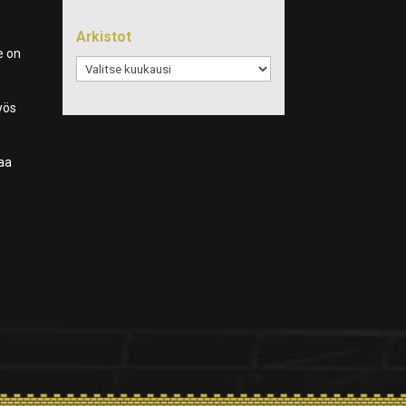
Arkistot
e on
Arkistot
Myös
taa