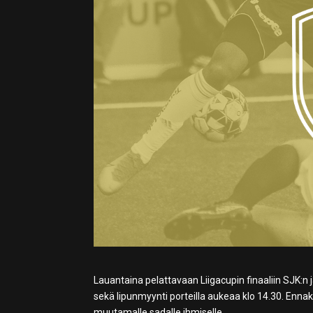
Lauantaina pelattavaan Liigacupin finaaliin SJK:n ja 
sekä lipunmyynti porteilla aukeaa klo 14.30. Ennakk
muutamalle sadalle ihmiselle.