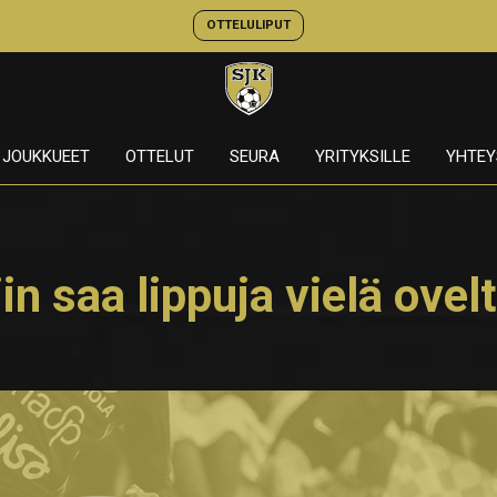
OTTELULIPUT
JOUKKUEET
OTTELUT
SEURA
YRITYKSILLE
YHTEY
iin saa lippuja vielä ovel