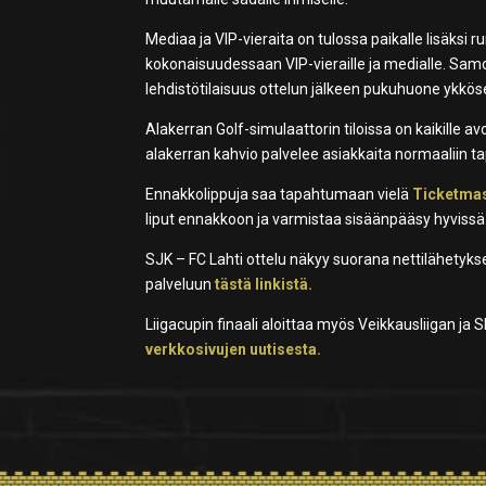
Mediaa ja VIP-vieraita on tulossa paikalle lisäksi 
kokonaisuudessaan VIP-vieraille ja medialle. Samo
lehdistötilaisuus ottelun jälkeen pukuhuone ykkös
Alakerran Golf-simulaattorin tiloissa on kaikille a
alakerran kahvio palvelee asiakkaita normaaliin t
Ennakkolippuja saa tapahtumaan vielä
Ticketmas
liput ennakkoon ja varmistaa sisäänpääsy hyvissä aj
SJK – FC Lahti ottelu näkyy suorana nettilähetykse
palveluun
tästä linkistä.
Liigacupin finaali aloittaa myös Veikkausliigan ja 
verkkosivujen uutisesta.