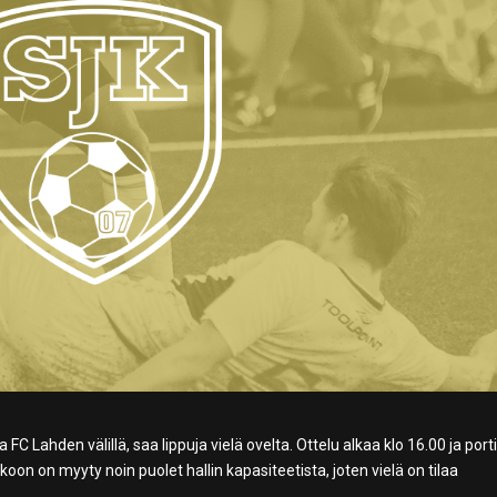
FC Lahden välillä, saa lippuja vielä ovelta. Ottelu alkaa klo 16.00 ja porti
oon on myyty noin puolet hallin kapasiteetista, joten vielä on tilaa