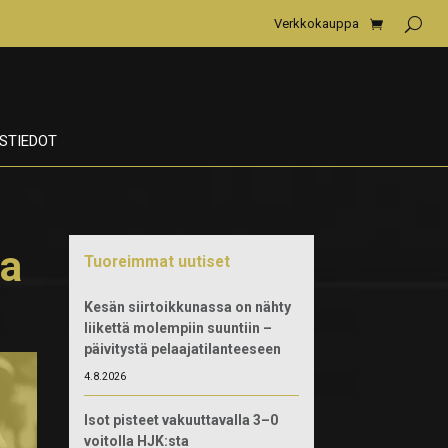
Verkkokauppa
STIEDOT
ta
Tuoreimmat uutiset
Kesän siirtoikkunassa on nähty
liikettä molempiin suuntiin –
päivitystä pelaajatilanteeseen
4.8.2026
Isot pisteet vakuuttavalla 3–0
voitolla HJK:sta