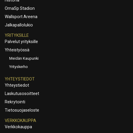
Historia
OmaSp Stadion
Wallsport Areena
Jalkapallolukio
YRITYKSILLE
Palvelut yrityksille
Yhteistyössä
Meidän Kaupunki
Yrityskerho
YHTEYSTIEDOT
Yhteystiedot
Laskutusosoitteet
Rekrytointi
Tietosuojaseloste
VERKKOKAUPPA
Verkkokauppa