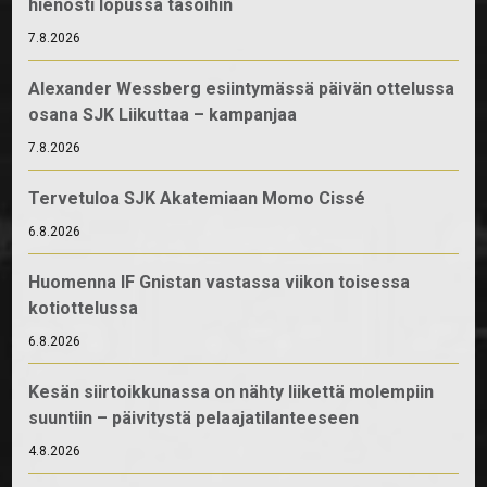
hienosti lopussa tasoihin
7.8.2026
Alexander Wessberg esiintymässä päivän ottelussa
osana SJK Liikuttaa – kampanjaa
7.8.2026
Tervetuloa SJK Akatemiaan Momo Cissé
6.8.2026
Huomenna IF Gnistan vastassa viikon toisessa
kotiottelussa
6.8.2026
Kesän siirtoikkunassa on nähty liikettä molempiin
suuntiin – päivitystä pelaajatilanteeseen
4.8.2026