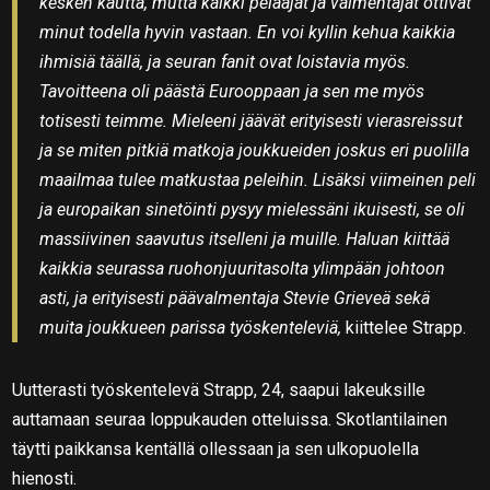
kesken kautta, mutta kaikki pelaajat ja valmentajat ottivat
minut todella hyvin vastaan. En voi kyllin kehua kaikkia
ihmisiä täällä, ja seuran fanit ovat loistavia myös.
Tavoitteena oli päästä Eurooppaan ja sen me myös
totisesti teimme. Mieleeni jäävät erityisesti vierasreissut
ja se miten pitkiä matkoja joukkueiden joskus eri puolilla
maailmaa tulee matkustaa peleihin. Lisäksi viimeinen peli
ja europaikan sinetöinti pysyy mielessäni ikuisesti, se oli
massiivinen saavutus itselleni ja muille. Haluan kiittää
kaikkia seurassa ruohonjuuritasolta ylimpään johtoon
asti, ja erityisesti päävalmentaja Stevie Grieveä sekä
muita joukkueen parissa työskenteleviä,
kiittelee Strapp.
Uutterasti työskentelevä Strapp, 24, saapui lakeuksille
auttamaan seuraa loppukauden otteluissa. Skotlantilainen
täytti paikkansa kentällä ollessaan ja sen ulkopuolella
hienosti.