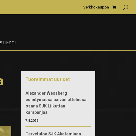
Verkkokauppa
STIEDOT
a
Tuoreimmat uutiset
Alexander Wessberg
esiintymässä päivän ottelussa
osana SJK Liikuttaa –
kampanjaa
7.8.2026
Tervetuloa SJK Akatemiaan