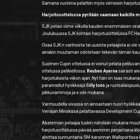
Samana vuotena pelattiin myös viimeisin harjoituso
Harjoitusottelussa pyritään saamaan kaikille m
SJK pelasi viime viikolla kauden ensimmäisen vira
Joulukuussa SJK kohtasi harjoitusottelussa FC Hakan 
Osaa SJK:n vanhoista tai uusista pelaajista ei o
ainakin muutaman odotetaan tekevän tämän kaud
Suomen Cupin ottelussa ei voinut pelata peliluva
ottelussa pelikiellossa.
Reuben Ayarna
sairasti ai
harjoituksista viikon ajan. Nyt hän on taas mukana
parannellut hyökkääjä B
illy Ions
ja ruotsalaispuol
pikkuvammoja ja e iole mukana.
Varmuudella sivussa on ainoastaan nuori hyökkä
Venäjän Minskissä pelattavassa Development Cu
Akatemian pelaajia tuskin nähdään mukana muut
harjoitusottelussa päivää aiemmin perjantaina kl
aloittaa sunnuntaina SM-karsinnan Wallsportissa 