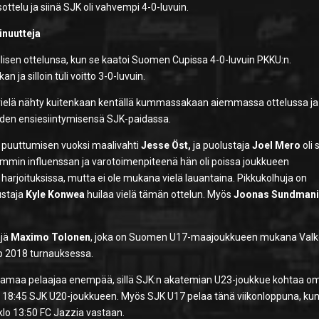
ttelu ja siinä SJK oli vahvempi 4-0-luvuin.
inuutteja
llisen ottelunsa, kun se kaatoi Suomen Cupissa 4-0-luvuin PKKU:n.
ja silloin tuli voitto 3-0-luvuin.
le vielä nähty kuitenkaan kentällä kummassakaan aiemmassa ottelussa ja
en ensiesiintymisensä SJK-paidassa.
n puuttumisen vuoksi maalivahti
Jesse Öst,
ja puolustaja
Joel Mero
oli 
emmin influenssan ja varotoimenpiteenä hän oli poissa joukkueen
 harjoituksissa, mutta ei ole mukana vielä lauantaina. Pikkukolhuja on
ustaja
Kyle Konwea
huilaa vielä tämän ottelun. Myös
Joonas Sundmani
äjä
Maximo Tolonen
, joka on Suomen U17-maajoukkueen mukana Valk
p 2018 turnauksessa.
amaa pelaajaa enempää, sillä SJK:n akatemian U23-joukkue kohtaa o
o 18:45 SJK U20-joukkueen. Myös SJK U17 pelaa tänä viikonloppuna, kun
klo 13:50 FC Jazzia vastaan.