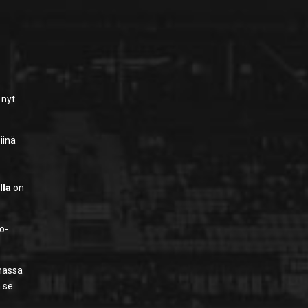
 nyt
siinä
lla
on
o-
massa
 se