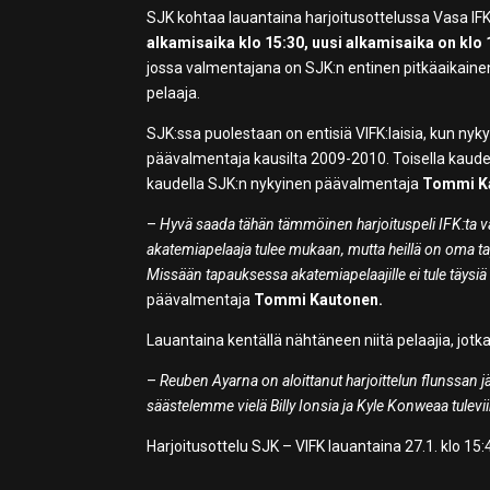
SJK kohtaa lauantaina harjoitusottelussa Vasa IFK:
alkamisaika klo 15:30, uusi alkamisaika on klo 
jossa valmentajana on SJK:n entinen pitkäaikain
pelaaja.
SJK:ssa puolestaan on entisiä VIFK:laisia, kun n
päävalmentaja kausilta 2009-2010. Toisella kaud
kaudella SJK:n nykyinen päävalmentaja
Tommi K
–
Hyvä saada tähän tämmöinen harjoituspeli IFK:ta va
akatemiapelaaja tulee mukaan, mutta heillä on oma t
Missään tapauksessa akatemiapelaajille ei tule täysiä 
päävalmentaja
Tommi Kautonen.
Lauantaina kentällä nähtäneen niitä pelaajia, jotk
–
Reuben Ayarna on aloittanut harjoittelun flunssan jäl
säästelemme vielä Billy Ionsia ja Kyle Konweaa tule
Harjoitusottelu SJK – VIFK lauantaina 27.1. klo 15