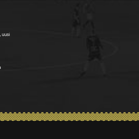
, uusi
a