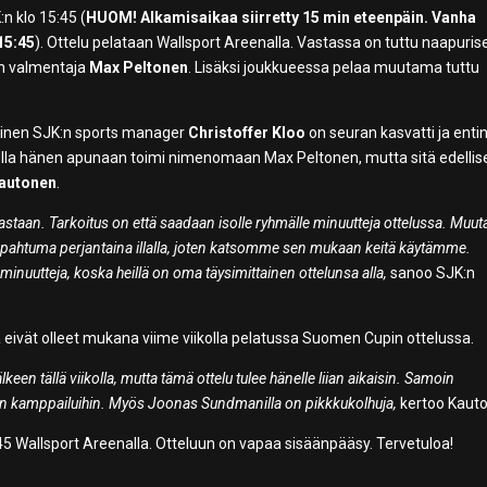
n klo 15:45 (
HUOM! Alkamisaikaa siirretty 15 min eteenpäin. Vanha
15:45
). Ottelu pelataan Wallsport Areenalla. Vastassa on tuttu naapuris
en valmentaja
Max Peltonen
. Lisäksi joukkueessa pelaa muutama tuttu
ykyinen SJK:n sports manager
Christoffer Kloo
on seuran kasvatti ja enti
ella hänen apunaan toimi nimenomaan Max Peltonen, mutta sitä edellise
autonen
.
staan. Tarkoitus on että saadaan isolle ryhmälle minuutteja ottelussa. Muu
apahtuma perjantaina illalla, joten katsomme sen mukaan keitä käytämme.
minuutteja, koska heillä on oma täysimittainen ottelunsa alla,
sanoo SJK:n
a eivät olleet mukana viime viikolla pelatussa Suomen Cupin ottelussa.
keen tällä viikolla, mutta tämä ottelu tulee hänelle liian aikaisin. Samoin
viin kamppailuihin. Myös Joonas Sundmanilla on pikkkukolhuja,
kertoo Kaut
:45 Wallsport Areenalla. Otteluun on vapaa sisäänpääsy. Tervetuloa!