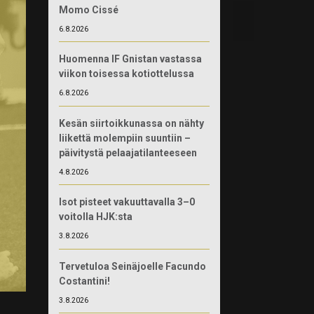
Momo Cissé
6.8.2026
Huomenna IF Gnistan vastassa
viikon toisessa kotiottelussa
6.8.2026
Kesän siirtoikkunassa on nähty
liikettä molempiin suuntiin –
päivitystä pelaajatilanteeseen
4.8.2026
Isot pisteet vakuuttavalla 3–0
voitolla HJK:sta
3.8.2026
Tervetuloa Seinäjoelle Facundo
Costantini!
3.8.2026