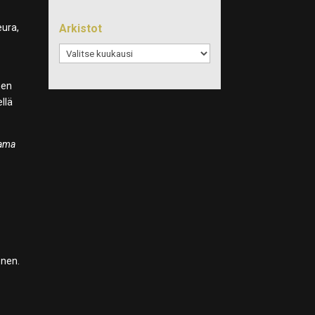
Arkistot
eura,
Arkistot
nen
llä
tama
onen.