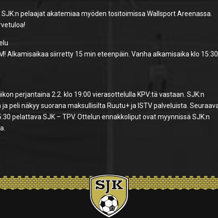
 SJK:n pelaajat akatemiaa myöden tositoimissa Wallsport Areenassa.
rvetuloa!
elu
OM! Alkamisaikaa siirretty 15 min eteenpäin. Vanha alkamisaika klo 15:30
a
ikon perjantaina 2.2. klo 19:00 vierasottelulla KPV:tä vastaan. SJK:n
n ja peli näkyy suorana maksullisilta Ruutu+ ja ISTV palveluista. Seuraav
15:30 pelattava SJK – TPV. Ottelun ennakkoliput ovat myynnissä SJK:n
a.