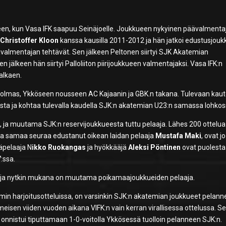
een, kun Vasa IFK saapuu Seinäjoelle. Joukkueen nykyinen päävalmenta
ä
Christoffer Kloon
kanssa kausilla 2011-2012 ja hän jatkoi edustusjou
valmentajan tehtävät. Sen jälkeen Peltonen siirtyi SJK Akatemian
n jälkeen hän siirtyi Palloliiton piirijoukkueen valmentajaksi. Vasa IFK:n
alkaen.
 kolmas, Ykköseen nousseen AC Kajaanin ja GBK.n takana. Tulevaan kau
ista ja kohtaa tulevalla kaudella SJK:n akatemian U23:n samassa lohkos
, ja muutama SJK:n reservijoukkueesta tuttu pelaaja. Lähes 200 ottelua
ja samaa seuraa edustanut oikean laidan pelaaja
Mustafa Maki
, ovat jo
täpelaaja N
ikko Ruokangas
ja hyökkääjä
Aleksi Pöntinen
ovat puolest
:ssa.
 ja nytkin mukana on muutama poikamaajoukkueiden pelaaja.
min harjoitusotteluissa, on varsinkin SJK:n akatemian joukkueet pelann
eisen viiden vuoden aikana VIFK:n vain kerran virallisessa ottelussa. S
onnistui tiputtamaan 1-0-voitolla Ykkösessä tuolloin pelanneen SJK:n.