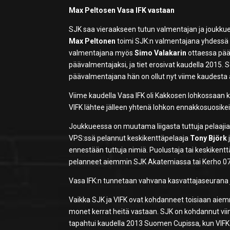
Max Peltosen Vasa IFK vastaan
SJK saa vieraakseen tutun valmentajan ja joukku
Max Peltonen
toimi SJK:n valmentajana yhdess
valmentajana myös
Simo Valakarin
ottaessa pää
päävalmentajaksi, ja tiet erosivat kaudella 2015. Se
päävalmentajana hän on ollut nyt viime kaudesta 
Viime kaudella Vasa IFK oli Kakkosen lohkossaan
VIFK lähtee jälleen yhtenä lohkon ennakkosuosike
Joukkueessa on muutama liigasta tuttuja pelaajia
VPS:ssä pelannut keskikenttäpelaaja
Tony Björk
ennestään tuttuja nimiä. Puolustaja tai keskikent
pelanneet aiemmin SJK Akatemiassa tai Kerho 07
Vasa IFK:n tunnetaan vahvana kasvattajaseurana
Vaikka SJK ja VIFK ovat kohdanneet toisiaan aiem
monet kerrat heitä vastaan. SJK on kohdannut viim
tapahtui kaudella 2013 Suomen Cupissa, kun VIFK 