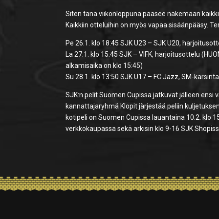
Siten tänä viikonloppuna pääsee näkemään kaikki
Kaikkiin otteluihin on myös vapaa sisäänpääsy. Te
Pe 26.1. klo 18:45 SJK U23 – SJK U20, harjoitusott
La 27.1. klo 15:45 SJK – VIFK, harjoitusottelu (HU
alkamisaika on klo 15:45)
Su 28.1. klo 13:50 SJK U17 – FC Jazz, SM-karsint
SJK:n pelit Suomen Cupissa jatkuvat jälleen ensi vi
kannattajaryhmä Klopit järjestää peliin kuljetukse
kotipeli on Suomen Cupissa lauantaina 10.2. klo 
verkkokaupassa sekä arkisin klo 9-16 SJK Shopiss