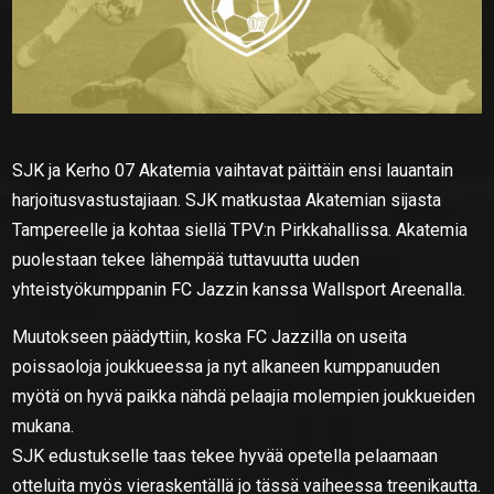
SJK ja Kerho 07 Akatemia vaihtavat päittäin ensi lauantain
harjoitusvastustajiaan. SJK matkustaa Akatemian sijasta
Tampereelle ja kohtaa siellä TPV:n Pirkkahallissa. Akatemia
puolestaan tekee lähempää tuttavuutta uuden
yhteistyökumppanin FC Jazzin kanssa Wallsport Areenalla.
Muutokseen päädyttiin, koska FC Jazzilla on useita
poissaoloja joukkueessa ja nyt alkaneen kumppanuuden
myötä on hyvä paikka nähdä pelaajia molempien joukkueiden
mukana.
SJK edustukselle taas tekee hyvää opetella pelaamaan
otteluita myös vieraskentällä jo tässä vaiheessa treenikautta.