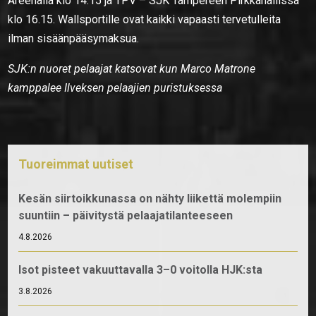
Areenalla klo 14.15 ja TPV – SJK Tampereen Pirkkahallissa
klo 16.15. Wallsportille ovat kaikki vapaasti tervetulleita
ilman sisäänpääsymaksua.
SJK:n nuoret pelaajat katsovat kun Marco Matrone
kamppalee Ilveksen pelaajien puristuksessa
Tuoreimmat uutiset
Kesän siirtoikkunassa on nähty liikettä molempiin
suuntiin – päivitystä pelaajatilanteeseen
4.8.2026
Isot pisteet vakuuttavalla 3–0 voitolla HJK:sta
3.8.2026