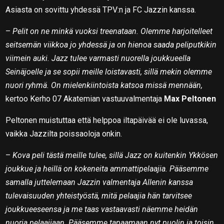
Asiasta on sovittu yhdessä TPV:n ja FC Jazzin kanssa.
–
Pelit on ne minkä vuoksi treenataan. Olemme harjoitelleet
seitsemän viikkoa jo yhdessä ja on hienoa saada peliputkikin
viimein auki. Jazz tulee varmasti nuorella joukkueella
Seinäjoelle ja se sopii meille loistavasti, sillä mekin olemme
nuori ryhmä. On mielenkiintoista katsoa missä mennään,
kertoo Kerho 07 Akatemian vastuuvalmentaja
Max Peltonen
Peltonen muistuttaa että helppoa iltapäivää ei ole luvassa,
vaikka Jazzilta poissaoloja onkin.
–
Kova peli tästä meille tulee, sillä Jazz on kuitenkin Ykkösen
joukkue ja heillä on kokeneita ammattipelaajia. Pääsemme
samalla juttelemaan Jazzin valmentaja Allenin kanssa
tulevaisuuden yhteistyöstä, mitä pelaajia hän tarvitsee
joukkueeseensa ja me taas vastaavasti näemme heidän
nuoria pelaajiaan. Pääsemme tapaamaan nyt puolin ja toisin