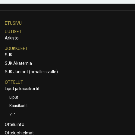
ETUSIVU
UUTISET
Arkisto
JOUKKUEET
SJK
SJK Akatemia
SJK Juniorit (omalle sivulle)
OTTELUT
Liput ja kausikortit
Liput
Kausikortit
VIP
Otteluinfo
Otteluohjelmat