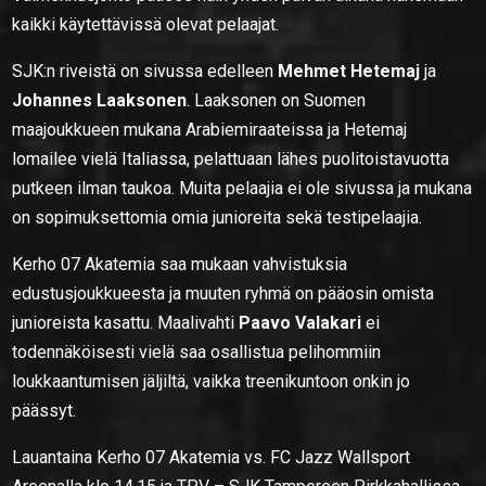
kaikki käytettävissä olevat pelaajat.
SJK:n riveistä on sivussa edelleen
Mehmet Hetemaj
ja
Johannes Laaksonen
. Laaksonen on Suomen
maajoukkueen mukana Arabiemiraateissa ja Hetemaj
lomailee vielä Italiassa, pelattuaan lähes puolitoistavuotta
putkeen ilman taukoa. Muita pelaajia ei ole sivussa ja mukana
on sopimuksettomia omia junioreita sekä testipelaajia.
Kerho 07 Akatemia saa mukaan vahvistuksia
edustusjoukkueesta ja muuten ryhmä on pääosin omista
junioreista kasattu. Maalivahti
Paavo Valakari
ei
todennäköisesti vielä saa osallistua pelihommiin
loukkaantumisen jäljiltä, vaikka treenikuntoon onkin jo
päässyt.
Lauantaina Kerho 07 Akatemia vs. FC Jazz Wallsport