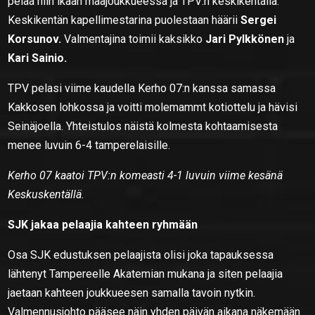
pelaa niin ikään maajoukkueessa ja TPV:n keskikentällä.
Keskikentän kapellimestarina puolestaan häärii
Sergei
Korsunov.
Valmentajina toimii kaksikko
Jari Pylkkönen
ja
Kari Sainio.
TPV pelasi viime kaudella Kerho 07:n kanssa samassa
Kakkosen lohkossa ja voitti molemammt kotiottelu ja hävisi
Seinäjoella. Yhteistulos näistä kolmesta kohtaamisesta
menee luvuin 6-4 tamperelaisille.
Kerho 07 kaatoi TPV:n komeasti 4-1 luvuin viime kesänä
Keskuskentällä.
SJK jakaa pelaajia kahteen ryhmään
Osa SJK edustuksen pelaajista olisi joka tapauksessa
lähtenyt Tampereelle Akatemian mukana ja siten pelaajia
jaetaan kahteen joukkueesen samalla tavoin nytkin.
Valmennusjohto pääsee näin yhden päivän aikana näkemään