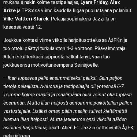
mukana ainakin kolme testipelaajaa,
Lyam Friday, Alex
Arize
ja TPS:ssä viime kaudella liigaa puolustajana pelannut
Ville-Valtteri Starck
. Pelaajasopimuksia Jazzilla on
kasassa vasta 12.
Joukkue kohtasi viime viikolla harjoitusottelussa Å;IFK:n ja
tuo ottelu päättyi turkulaisten 4-3 voittoon. Päävalmentaja
Allen ei kuitenkaan tappiosta hätkähtänyt, vaan tuo
joukkueensa motivoituneempana Seinäjoelle.
–
Ihan lupaavaa peliä ensimmäiseksi peliksi. Sain paljon
tietoja pelaajista, A-nuoria ja testipelaajia oli yhteensä 6-7.
Teimme kolme maalia ja maalimäärä olisi voinut olla tuplasti
enemmän. Mutta liian helposti annoimme paikoitellen pallon
vastustajalle. Lisäksi oman pään maalin tulivat kieltämättä
hieman liian helposti. Mutta jatkamme ensi viikolla näiden
asioiden harjoittelua,
päätti Allen FC Jazzin nettisivuilla Å;IFK
pelin jälkeen.