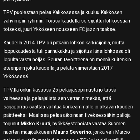
TPV puolestaan pelaa Kakkosessa ja kuuluu Kakkosen
vahvimpiin ryhmiin. Toissa kaudella se sijoittui lohkossaan
toiseksi, juuri Ykköseen nousseen FC jazzin taakse.
Kaudella 2014 TPV oli pitkään lohkon kärkisijoilla, mutta
loppukaudesta tuli pannukakku ja sijoitus länsilohkossa oli
lopulta vasta neljäs. Seuran tavoitteena on mennä kuitenkin
eteenpäin joka kaudella ja pelata viimeistään 2017
Ykkösessä.
TPV:llä onkin kasassa 25 pelaajasopimusta jo tässä
vaiheessa ja pelaajalista sen verran nimekäs, että
sarjaporras saattaa vaihtua korkeammalle jo alkavan kauden
päätteeksi. Maalissa pelaa aikoinaan Ilveksessäkin palloja
torjunut
Mikko Kruuti
, hyökkäystehoista vastaa Suomen
nuorten maajoukkueen
Mauro Severino
, jonka veli Marcio