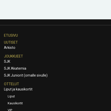
ETUSIVU
UUTISET
Arkisto
JOUKKUEET
SJK
SJK Akatemia
SJK Juniorit (omalle sivulle)
OTTELUT
Liput ja kausikortit
Liput
Kausikortit
VIP