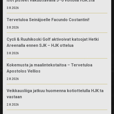
Isot pisteet vakuuttavalla 3–0 voitolla HJK:sta
3.8.2026
Tervetuloa Seinäjoelle Facundo Costantini!
3.8.2026
Cycli & Ruuhikoski Golf aktivoivat katsojat Hetki
Areenalla ennen SJK – HJK ottelua
3.8.2026
Kokemusta ja maalintekotaitoa – Tervetuloa
Apostolos Vellios
2.8.2026
Veikkausliiga jatkuu huomenna kotiottelulla HJK:ta
vastaan
2.8.2026