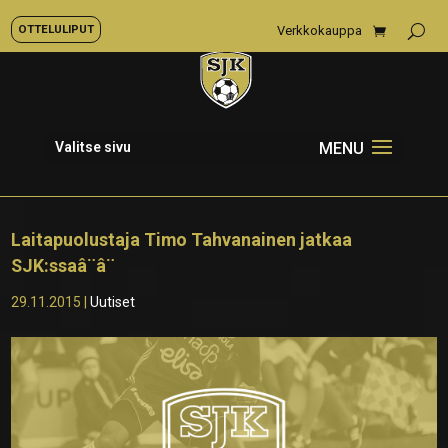
OTTELULIPUT
Verkkokauppa
Valitse sivu
Laitapuolustaja Timo Tahvanainen jatkaa
SJK:ssaâ¨â¨
29.11.2015
|
Uutiset