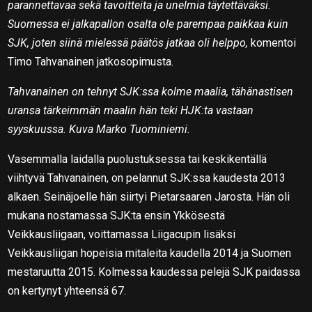
parannettavaa sekä tavoitteita ja unelmia täytettäväksi.
Suomessa ei jalkapallon osalta ole parempaa paikkaa kuin
SJK, joten siinä mielessä päätös jatkaa oli helppo,
komentoi
Timo Tahvanainen jatkosopimusta.
Tahvanainen on tehnyt SJK:ssa kolme maalia, tähänastisen
uransa tärkeimmän maalin hän teki HJK:ta vastaan
syyskuussa. Kuva Marko Tuominiemi.
Vasemmalla laidalla puolustuksessa tai keskikentällä
viihtyvä Tahvanainen, on pelannut SJK:ssa kaudesta 2013
alkaen. Seinäjoelle hän siirtyi Pietarsaaren Jarosta. Hän oli
mukana nostamassa SJK:ta ensin Ykkösestä
Veikkausliigaan, voittamassa Liigacupin lisäksi
Veikkausliigan hopeisia mitaleita kaudella 2014 ja Suomen
mestaruutta 2015. Kolmessa kaudessa pelejä SJK paidassa
on kertynyt yhteensä 67.