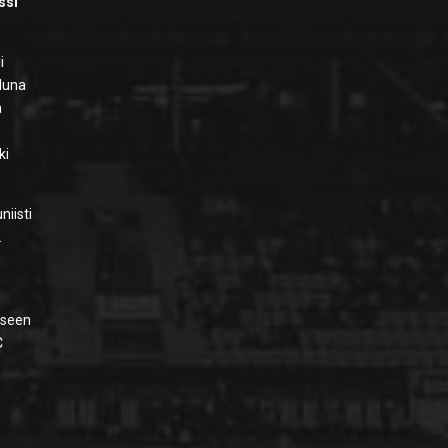
ssi
i
eluna
a
ki
niisti
.
öseen
C