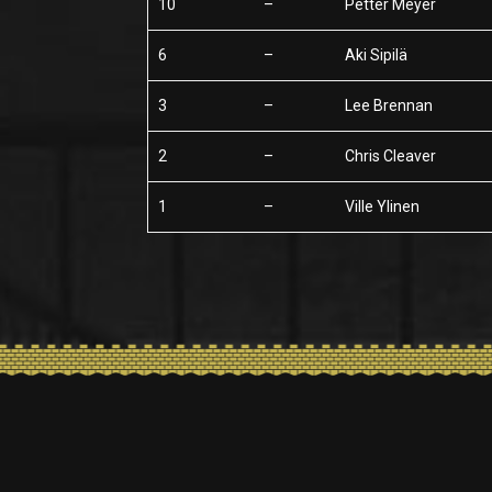
10
–
Petter Meyer
6
–
Aki Sipilä
3
–
Lee Brennan
2
–
Chris Cleaver
1
–
Ville Ylinen