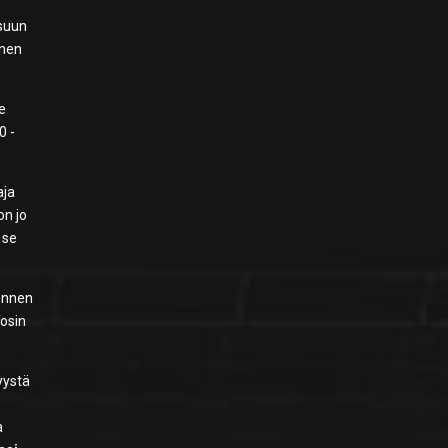
usuun
inen
me
0 -
aja
on jo
 se
 ennen
Tosin
yystä
a