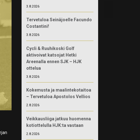
3.8.2026
Tervetuloa Seinäjoelle Facundo
Costantini!
3.8.2026
Cycli & Ruuhikoski Golf
aktivoivat katsojat Hetki
Areenalla ennen SJK – HJK
ottelua
3.8.2026
Kokemusta ja maalintekotaitoa
– Tervetuloa Apostolos Vellios
2.8.2026
Veikkausliiga jatkuu huomenna
kotiottelulla HJK:ta vastaan
rjan
2.8.2026