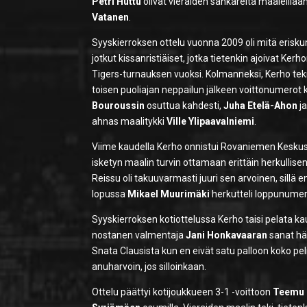
Petri Huttu
olivat vieraiden sankareita maaleillaan
Vatanen
.
Syyskierroksen ottelu vuonna 2009 oli mitä eriskum
jotkut kissanristiäiset, jotka tietenkin ajoivat Kerh
Tigers-turnauksen vuoksi. Kolmanneksi, Kerho teki si
toisen puoliajan neppailun jälkeen voittonumerot ki
Bouroussin
osuttua kahdesti,
Juha Etelä-Ahon
j
ahnas maalitykki
Ville Ylipaavalniemi
.
Viime kaudella Kerho onnistui Rovaniemen Keskusk
isketyn maalin turvin ottamaan erittäin herkullise
Reissu oli takuuvarmasti juuri sen arvoinen, sillä 
lopussa
Mikael Muurimäki
herkutteli loppunumero
Syyskierroksen kotiottelussa Kerho taisi pelata 
nostanen valmentaja
Jani Honkavaaran
sanat hä
Snata Clausista kun en eivät satu palloon koko pelis
anuharvoin, jos silloinkaan.
Ottelu päättyi kotijoukkueen 3-1 -voittoon
Teemu 