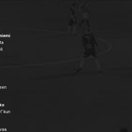
.
lniemi
nta
li
leen
ko
n” kun
avaa.