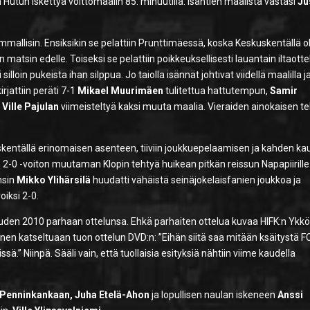
 Hutun iskettyä voittomaalin 85. minuutilla. Isäntien maalista vastasi
Ju
mallisin. Ensiksikin se pelattiin Prunttimäessä, koska Keskuskentällä ol
on matsin edelle. Toiseksi se pelattiin poikkeuksellisesti lauantain iltaott
lloin pukeista ihan silppua. Jo taiolla isännät johtivat viidellä maalilla j
rjattiin peräti 7-1
Mikael Muurimäen
tulitettua hattutempun,
Samir
a
Ville Pajulan
viimeisteltyä kaksi muuta maalia. Vieraiden ainokaisen te
entällä erinomaisen asenteen, tiiviin joukkuepelaamisen ja kahden kau
n 2-0 -voiton muutaman Klopin tehtyä huikean pitkän reissun Napapiirille
ensin
Mikko Ylihärsilä
huudatti vähäistä seinäjokelaisfanien joukkoa ja
iksi 2-0.
kauden 2010 parhaan ottelunsa. Ehkä parhaiten ottelua kuvaa HIFK:n Ykk
nen katseltuaan tuon ottelun DVD:n: ”Eihän siitä saa mitään ksäitystä F
sä.” Niinpä. Sääli vain, että tuollaisia esityksiä nähtiin viime kaudella
Penninkankaan, Juha Etelä-Ahon
ja lopullisen naulan iskeneen
Anssi