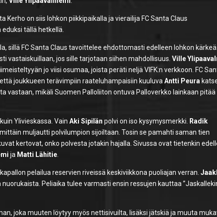
kin,
Ville Ylipaavalniemi
.
erho on siis lohkon piikkipaikalla ja vierailija FC Santa Claus
duksi tällä hetkellä.
, sillä FC Santa Claus tavoittelee ehdottomasti edelleen lohkon kärkeä
 vastaiskuillaan, jos sille tarjotaan siihen mahdollisuus.
Ville Ylipaava
iimeisteltyyän jo viisi osumaa, joista peräti neljä VIFK:n verkkoon. FC Sa
, että joukkueen terävimpiin raateluhampaisiin kuuluva
Antti Peura
katse
:ta vastaan, mikäli Suomen Palloliiton ontuva Palloverkko lainkaan pitää
 kuin Ylivieskassa. Vain
Aki Sipilän
polvi on iso kysymysmerkki.
Radik
mittäin muljautti polvilumpion sijoiltaan. Tosin se pamahti saman tien
vat kertovat, onko polvesta jotakin hajalla. Sivussa ovat tietenkin edel
emi
ja
Matti Lähitie
.
apallon pelailua reservien riveissä keskiviikkona puoliajan verran.
Jaak
aa nuorukaista. Peliaika tulee varmasti ensin ressujen kauttaa ”Jaskalleki
an, joka muuten löytyy myös nettisivuilta, lisäksi jätskiä ja muuta muk