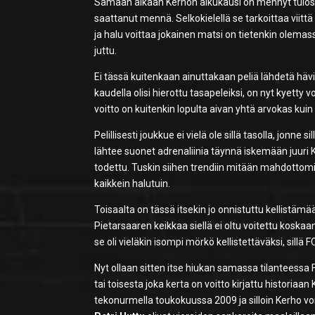
Samaan aikaan Kerhon alkukausi on mennyt tulosten
saattanut mennä. Selkokielellä se tarkoittaa viittä 
ja halu voittaa jokainen matsi on tietenkin olemassa
juttu.
Ei tässä kuitenkaan ainuttakaan peliä lähdetä hävi
kaudella olisi hierottu tasapeleiksi, on nyt kyetty
voitto on kuitenkin lopulta aivan yhtä arvokas kuin
Pelillisesti joukkue ei vielä ole sillä tasolla, jonne
lähtee suonet adrenaliinia täynnä iskemään juuri K
todettu. Tuskin siihen trendiin mitään mahdottom
kaikkein halutuin.
Toisaalta on tässä itsekin jo onnistuttu kellistäm
Pietarsaaren keikkaa siellä ei oltu voitettu koskaa
se oli vieläkin isompi mörkö kellistettäväksi, sillä
Nyt ollaan sitten itse hiukan samassa tilanteessa
tai toisesta joka kerta on voitto kirjattu histori
tekonurmella toukokuussa 2009 ja silloin Kerho voi