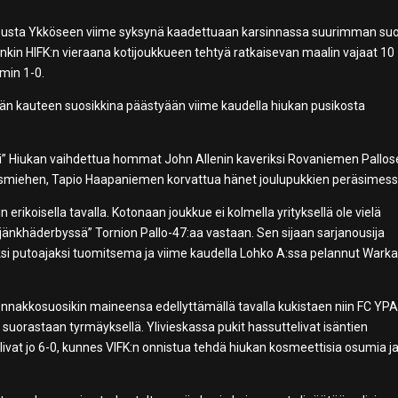
susta Ykköseen viime syksynä kaadettuaan karsinnassa suurimman suo
enkin HIFK:n vieraana kotijoukkueen tehtyä ratkaisevan maalin vajaat 10
emin 1-0.
tähän kauteen suosikkina päästyään viime kaudella hiukan pusikosta
i” Hiukan vaihdettua hommat John Allenin kaveriksi Rovaniemen Pallo
utismiehen, Tapio Haapaniemen korvattua hänet joulupukkien peräsimess
 erikoisella tavalla. Kotonaan joukkue ei kolmella yrityksellä ole vielä
jänkhäderbyssä” Tornion Pallo-47:aa vastaan. Sen sijaan sarjanousija
si putoajaksi tuomitsema ja viime kaudella Lohko A:ssa pelannut Wark
 ennakkosuosikin maineensa edellyttämällä tavalla kukistaen niin FC YPA
 suorastaan tyrmäyksellä. Ylivieskassa pukit hassuttelivat isäntien
ivat jo 6-0, kunnes VIFK:n onnistua tehdä hiukan kosmeettisia osumia j