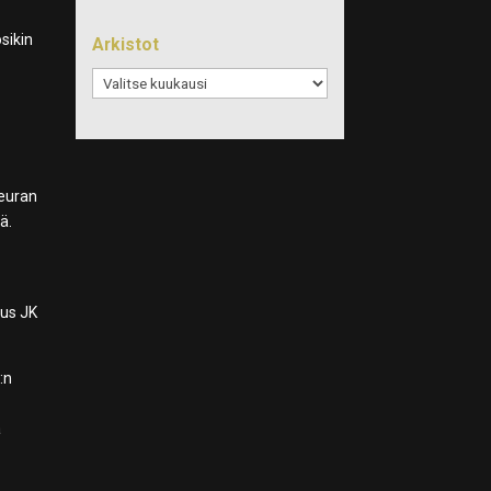
sikin
Arkistot
Arkistot
seuran
ä.
aus JK
:n
a