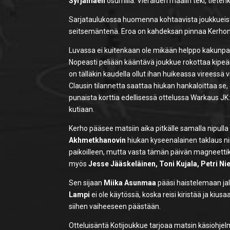
Syrjämäen
osumilla. Vieraiden maalin teki, tieten
Sarjataulukossa huomenna kohtaavista joukkueista K
seitsemäntenä. Eroa on kahdeksan pinnaa Kerhon e
Luvassa ei kuitenkaan ole mikään helppo kakunpala
Nopeasti peliään kääntävä joukkue rokottaa kipeästi
on tälläkin kaudella ollut ihan huikeassa vireessä v
Clausin tilannetta saattaa hiukan hankaloittaa se
punaista korttia edellisessä ottelussa Warkaus JK
kutiaan.
Kerho pääsee matsiin aika pitkälle samalla nipulla
Akhmetkhanovin
hiukan kyseenalainen taklaus ni
paikoilleen, mutta vasta tämän päivän magneettiku
myös
Jesse Jääskeläinen, Toni Kujala, Petri Ni
Sen sijaan
Miika Asunmaa
pääsi haistelemaan jalk
Lampi
ei ole käytössä, koska reisi kiristää ja kius
siihen vaiheeseen päästään.
Otteluisäntä Kotijoukkue tarjoaa matsin käsiohjelm