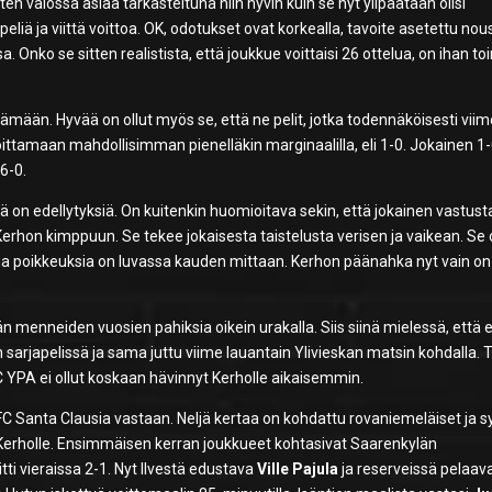
 valossa asiaa tarkasteltuna niin hyvin kuin se nyt ylipäätään olisi
peliä ja viittä voittoa. OK, odotukset ovat korkealla, tavoite asetettu no
. Onko se sitten realistista, että joukkue voittaisi 26 ottelua, on ihan to
ämään. Hyvää on ollut myös se, että ne pelit, jotka todennäköisesti vii
 voittamaan mahdollisimman pienelläkin marginaalilla, eli 1-0. Jokainen 1-
 6-0.
 sillä on edellytyksiä. On kuitenkin huomioitava sekin, että jokainen vastust
erhon kimppuun. Se tekee jokaisesta taistelusta verisen ja vaikean. Se 
ia poikkeuksia on luvassa kauden mittaan. Kerhon päänahka nyt vain on
ään menneiden vuosien pahiksia oikein urakalla. Siis siinä mielessä, että
n sarjapelissä ja sama juttu viime lauantain Ylivieskan matsin kohdalla. 
 FC YPA ei ollut koskaan hävinnyt Kerholle aikaisemmin.
 FC Santa Clausia vastaan. Neljä kertaa on kohdattu rovaniemeläiset ja s
aan Kerholle. Ensimmäisen kerran joukkueet kohtasivat Saarenkylän
tti vieraissa 2-1. Nyt Ilvestä edustava
Ville Pajula
ja reserveissä pelaav