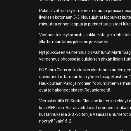
Pukit olivat vain kymmenen minuutin päässä nou
Ilveksen kotonaan 5-3. Nousujuhlat loppuivat kuit
minuuttia ennen loppua ja puristettua pisteet luk
Vastaan tulee yksi niistä joukkueista, joka lähti 
yllättämään lähes jokaisen joukkueen.
Nyt joukkueen valmennus on vaihtunut Matti ”Bäg
valmennusjohdossa ja oululaisen pitkän linjan f
FC Sanra Claus on kuitenkin aloittanut kauden perin
onnistunut ottamaan kuin yhden tasapelipisteen ”
Haukiputaan Pallo ja monien foorumistien varmak
ovat jo hakeneet pisteet Rovaniemeltä.
Vieraskentillä FC Santa Claus on kuitenkin elänyt
kuin VIFK:nkin. Vierasvoitot ovat irronneet mukaan
kustannuksella 3-0 -voiton ja Vaasassa numerot ol
nöyrtyä ”vain” 6-2.