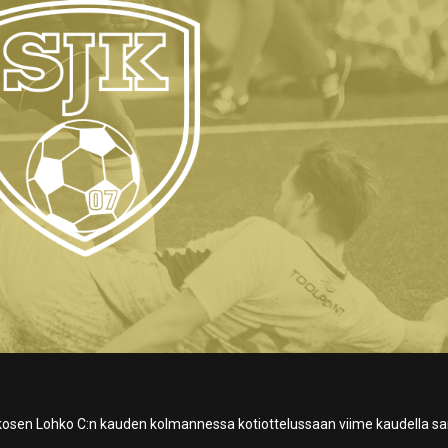
kosen Lohko C:n kauden kolmannessa kotiottelussaan viime kaudella sa