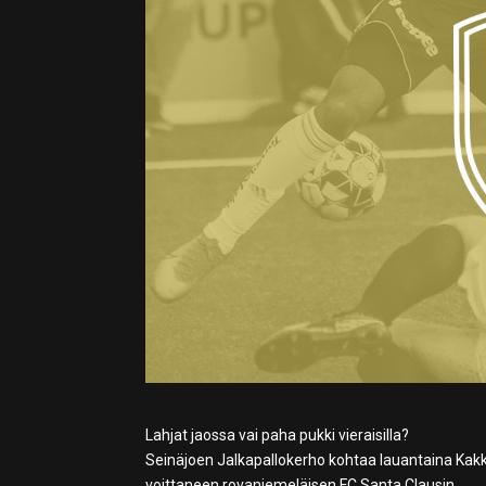
Lahjat jaossa vai paha pukki vieraisilla?
Seinäjoen Jalkapallokerho kohtaa lauantaina Kak
voittaneen rovaniemeläisen FC Santa Clausin.