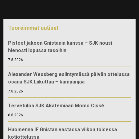
Tuoreimmat uutiset
Pisteet jakoon Gnistanin kanssa – SJK nousi
hienosti lopussa tasoihin
7.8.2026
Alexander Wessberg esiintymässä päivän ottelussa
osana SJK Liikuttaa – kampanjaa
7.8.2026
Tervetuloa SJK Akatemiaan Momo Cissé
6.8.2026
Huomenna IF Gnistan vastassa viikon toisessa
kotiottelussa