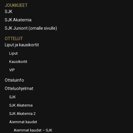
JOUKKUEET
SJK
SJK Akatemia
SJK Juniorit (omalle sivulle)
OTTELUT
Liput ja kausikortit
Liput
Kausikortit
VIP
Otteluinfo
Otteluohjelmat
SJK
SJK Akatemia
SJK Akatemia 2
Aiemmat kaudet
Aiemmat kaudet – SJK