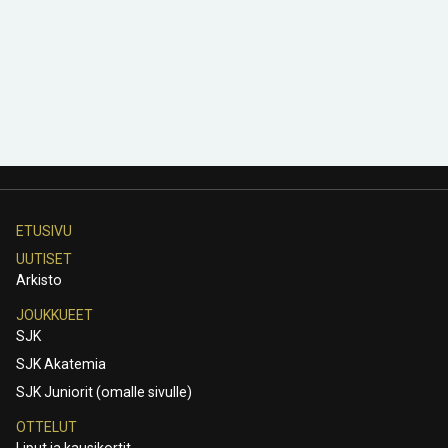
ETUSIVU
UUTISET
Arkisto
JOUKKUEET
SJK
SJK Akatemia
SJK Juniorit (omalle sivulle)
OTTELUT
Liput ja kausikortit