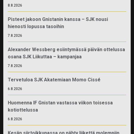
8.8.2026
Pisteet jakoon Gnistanin kanssa – SJK nousi
hienosti lopussa tasoihin
7.8.2026
Alexander Wessberg esiintymässä päivän ottelussa
osana SJK Liikuttaa – kampanjaa
7.8.2026
Tervetuloa SJK Akatemiaan Momo Cissé
6.8.2026
Huomenna IF Gnistan vastassa viikon toisessa
kotiottelussa
6.8.2026
Kesän siirtoikkunassa on nähty liikettä molempiin