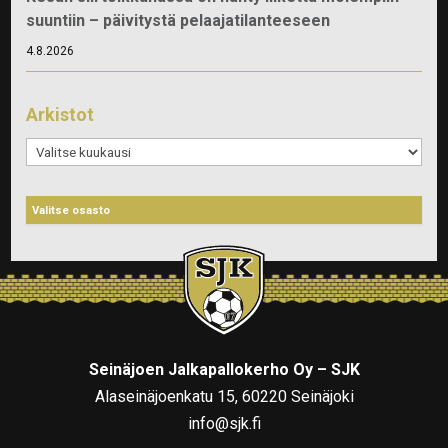
suuntiin – päivitystä pelaajatilanteeseen
4.8.2026
Arkistot
Arkistot
Seinäjoen Jalkapallokerho Oy – SJK
Alaseinäjoenkatu 15, 60220 Seinäjoki
info@sjk.fi