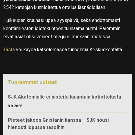
2542 katsojan kunnioitettua ottelua läsnäolollaan.
Huikeuden kruunasi upea syyspäivä, sekä ehdottomasti
kenttämiesten loistokuntoon tuunaama nurmi. Paremmin
eivät asiat olisi voineet olla juuri missään mielessä.
Tästä
voi käydä katselemassa tunnelmia Keskuskentältä.
Tuoreimmat uutiset
SJK Akatemialle ei pisteitä lauantain kotiottelusta
8.8.2026
Pisteet jakoon Gnistanin kanssa – SJK nousi
hienosti lopussa tasoihin