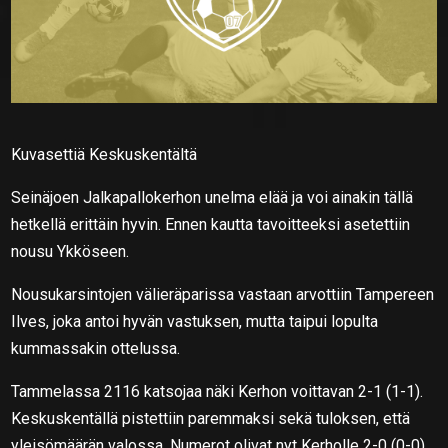
Kuvasettiä Keskuskentältä
Seinäjoen Jalkapallokerhon unelma elää ja voi ainakin tällä
hetkellä erittäin hyvin. Ennen kautta tavoitteeksi asetettiin
nousu Ykköseen.
Nousukarsintojen välieräparissa vastaan arvottiin Tampereen
Ilves, joka antoi hyvän vastuksen, mutta taipui lopulta
kummassakin ottelussa.
Tammelassa 2116 katsojaa näki Kerhon voittavan 2-1 (1-1).
Keskuskentällä pistettiin paremmaksi sekä tuloksen, että
yleisömäärän valossa. Numerot olivat nyt Kerholle 2-0 (0-0)