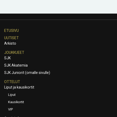
ETUSIVU
UUTISET
Arkisto
JOUKKUEET
SJK
SJK Akatemia
SJK Juniorit (omalle sivulle)
OTTELUT
Liput ja kausikortit
Liput
Kausikortit
VIP