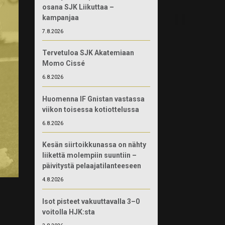
osana SJK Liikuttaa –
kampanjaa
7.8.2026
Tervetuloa SJK Akatemiaan
Momo Cissé
6.8.2026
Huomenna IF Gnistan vastassa
viikon toisessa kotiottelussa
6.8.2026
Kesän siirtoikkunassa on nähty
liikettä molempiin suuntiin –
päivitystä pelaajatilanteeseen
4.8.2026
Isot pisteet vakuuttavalla 3–0
voitolla HJK:sta