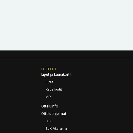
OTTELUT
Liput ja kausikortit
Liput
Kausikortit
VIP
Otteluinfo
Otteluohjelmat
SJK
SJK Akatemia