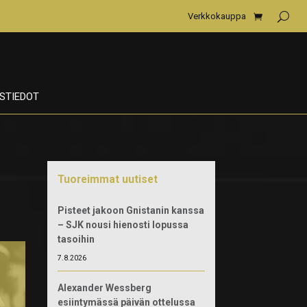
Verkkokauppa
STIEDOT
Tuoreimmat uutiset
Pisteet jakoon Gnistanin kanssa
– SJK nousi hienosti lopussa
tasoihin
7.8.2026
Alexander Wessberg
esiintymässä päivän ottelussa