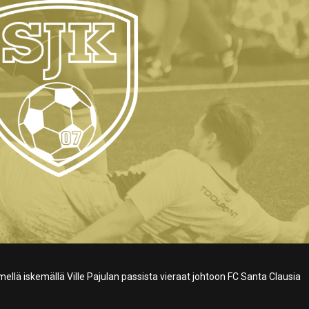
ellä iskemällä Ville Pajulan passista vieraat johtoon FC Santa Clausia