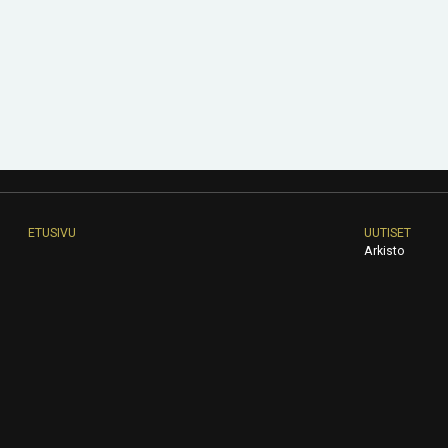
ETUSIVU
UUTISET
Arkisto