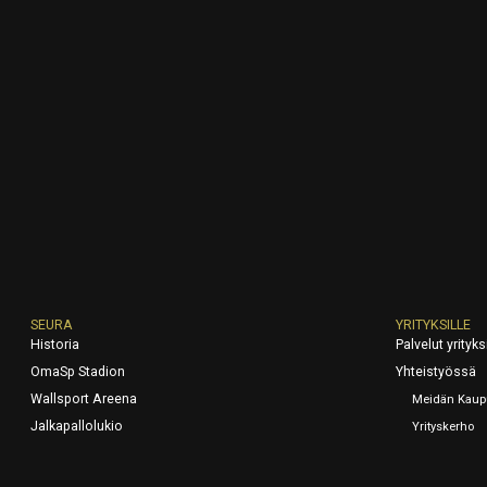
SEURA
YRITYKSILLE
Historia
Palvelut yrityksi
OmaSp Stadion
Yhteistyössä
Wallsport Areena
Meidän Kaup
Jalkapallolukio
Yrityskerho