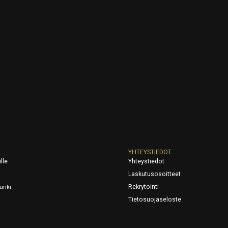
YHTEYSTIEDOT
lle
Yhteystiedot
Laskutusosoitteet
Rekrytointi
unki
Tietosuojaseloste