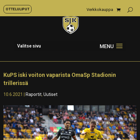
OTTELULIPUT
Verkkokauppa
Valitse sivu
KuPS iski voiton vaparista OmaSp Stadionin
trillerissä
10.6.2021
|
Raportit
,
Uutiset