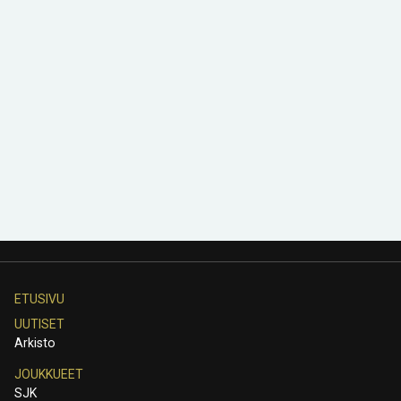
ETUSIVU
UUTISET
Arkisto
JOUKKUEET
SJK