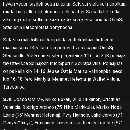
hyvän vedon täydellisesti ja torjui. SJK sai vielä kulmapotkun,
mutta kun pallo oli boksissa, peli päättyi. Samalla hetkellä
alkoi myös hetkellinen kaatosade, kun yleisö poistui OmaSp
Stadionin katsomoista pettyneenä.
SJK saa mahdollisuuden palata voittokantaan heti ensi
maanantaina 14.6., kun Tampereen Ilves saapuu OmaSp
Stadionille. Vielä ennen sitä, perjantaina 11.6. on SJK pelaajia
tavattavissa Seinäjoen InterSportin Seurapäivillä. Pelaajista
on paikalla klo 14-16 Jesse Öst ja Matias Vainionpää, sekä
klo 16-18 Tero Mäntylä, Mehmet Hetemaj ja Walter Viitala.
Tervetuloa.
SJK:
Jesse Öst MV, Nikko Boxall, Ville Tikkanen, Cristhian
Valencia, Rodrigo Arciero (75’ Niko Markkula), Murilo, Nooa
Laine (75’ Mehmet Hetemaj), Pyry Hannola, Jake Jervis (71’
Denys Oliinyk), Emmanuel Ledesma ja Joonas Lepistö (62’