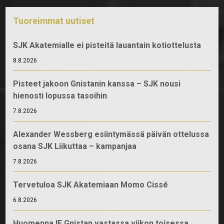
Tuoreimmat uutiset
SJK Akatemialle ei pisteitä lauantain kotiottelusta
8.8.2026
Pisteet jakoon Gnistanin kanssa – SJK nousi
hienosti lopussa tasoihin
7.8.2026
Alexander Wessberg esiintymässä päivän ottelussa
osana SJK Liikuttaa – kampanjaa
7.8.2026
Tervetuloa SJK Akatemiaan Momo Cissé
6.8.2026
Huomenna IF Gnistan vastassa viikon toisessa