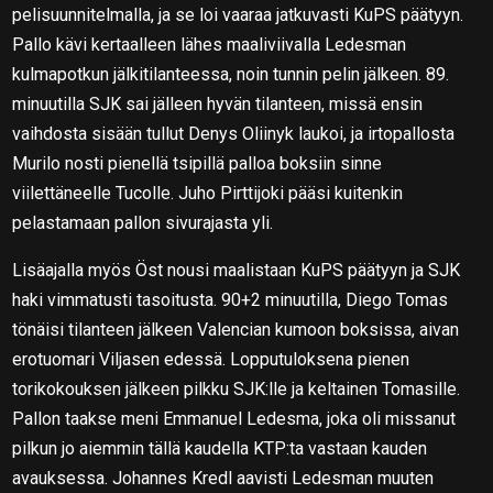
pelisuunnitelmalla, ja se loi vaaraa jatkuvasti KuPS päätyyn.
Pallo kävi kertaalleen lähes maaliviivalla Ledesman
kulmapotkun jälkitilanteessa, noin tunnin pelin jälkeen. 89.
minuutilla SJK sai jälleen hyvän tilanteen, missä ensin
vaihdosta sisään tullut Denys Oliinyk laukoi, ja irtopallosta
Murilo nosti pienellä tsipillä palloa boksiin sinne
viilettäneelle Tucolle. Juho Pirttijoki pääsi kuitenkin
pelastamaan pallon sivurajasta yli.
Lisäajalla myös Öst nousi maalistaan KuPS päätyyn ja SJK
haki vimmatusti tasoitusta. 90+2 minuutilla, Diego Tomas
tönäisi tilanteen jälkeen Valencian kumoon boksissa, aivan
erotuomari Viljasen edessä. Lopputuloksena pienen
torikokouksen jälkeen pilkku SJK:lle ja keltainen Tomasille.
Pallon taakse meni Emmanuel Ledesma, joka oli missanut
pilkun jo aiemmin tällä kaudella KTP:ta vastaan kauden
avauksessa. Johannes Kredl aavisti Ledesman muuten