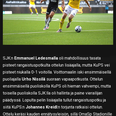
SJK:n
Emmanuel Ledesmalla
oli mahdollisuus tasata
pisteet rangaistuspotkulta ottelun lisäajalla, mutta KuPS vei
pisteet niukalla 0-1 voitolla. Voittomaalin iski ensimmäisellä
puoliajalla
Urho Nissilä
suoraan vapaapotkusta. Ottelun
ensimmäisellä puoliskolla KuPS oli hieman vahvempi, mutta
toisella puoliskolla SJK:lla oli hallinta ja paine vierailijan
päädyssä. Lopulta pelin lisäajalla tullut rangaistuspotku ja
siitä KuPS:n
Johannes Kreidl
:n torjunta ratkaisi ottelun.
Ottelu keräsi kauden ennätysyleisön, sillä OmaSp Stadionille