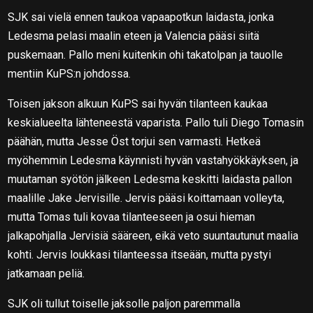
SJK sai vielä ennen taukoa vapaapotkun laidasta, jonka
Ledesma pelasi maalin eteen ja Valencia pääsi siitä
puskemaan. Pallo meni kuitenkin ohi takatolpan ja tauolle
mentiin KuPS:n johdossa.
Toisen jakson alkuun KuPS sai hyvän tilanteen kaukaa
keskialueelta lähteneestä vaparista. Pallo tuli Diego Tomasin
päähän, mutta Jesse Öst torjui sen varmasti. Hetkeä
myöhemmin Ledesma käynnisti hyvän vastahyökkäyksen, ja
muutaman syötön jälkeen Ledesma keskitti laidasta pallon
maalille Jake Jervisille. Jervis pääsi koittamaan volleyta,
mutta Tomas tuli kovaa tilanteeseen ja osui hieman
jalkapohjalla Jervisiä sääreen, eikä veto suuntautunut maalia
kohti. Jervis loukkasi tilanteessa itseään, mutta pystyi
jatkamaan peliä.
SJK oli tullut toiselle jaksolle paljon paremmalla