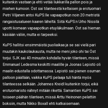
kuitenkin vastaan ja ehti vetää liukkarilla pallon pois ja
miehen kumoon. Öst sai tilanteestä keltaisen ja erotuomari
Petri Viljanen antoi KuPS:lle vapaapotkun noin 20 metristä
rangaistusalueen kaaren läheltä. Siitä KuPS:n Urho Nissilä
upotti komean vapaapotkun etuyläkulmaan. Öst sai hieman
käsiään väliin, mutta ei tarpeeksi.
KuPS hallitsi ensimmäistä puoliaikaa ja se sai vielä pari
muutakin kaukolaukausta, mutta ne meni joko ohi tai Öst
torjui. SJK sai 40 minuutin kohdalla hyvän tilanteen, missä
Emmanuel Ledesma keskitti maalille ja Joonas Lepistö oli
maalin edustalla odottamassa. Lepistö sai pienen osuman
palloon päällään, vaikka KuPS pelaaja tuli häntä myös
tilanteessa selkään. Johannes Kreidl kuitenkin torjui, eikä
erotuomaristo nähnyt mitään rikettä. Samantien KuPS sai
toiseen päähän tilanteen, missä Arttu Heinonen pelattiin
boksiin, mutta Nikko Boxall ehti katkaisemaan.