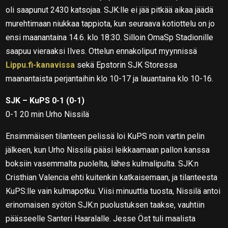
oli saapunut 2430 katsojaa. SJK:lle ei jää pitkää aikaa jäädä
murehtimaan niukkaa tappiota, kun seuraava kotiottelu on jo
ensi maanantaina 14.6. klo 18:30. Silloin OmaSp Stadionille
saapuu vieraaksi Ilves. Ottelun ennakoliput myynnissä
Lippu.fi-kanavissa
sekä Epstorin SJK Storessa
maanantaista perjantaihin klo 10-17 ja lauantaina klo 10-16.
SJK – KuPS 0-1 (0-1)
0-1 20 min Urho Nissilä
Ensimmäisen tilanteen pelissä loi KuPS noin vartin pelin
jälkeen, kun Urho Nissilä pääsi leikkaamaan pallon kanssa
boksiin vasemmalta puolelta, lähes kulmalipulta. SJK:n
Cristhian Valencia ehti kuitenkin katkaisemaan, ja tilanteesta
KuPS:lle vain kulmapotku. Viisi minuuttia tuosta, Nissilä antoi
erinomaisen syötön SJK:n puolustuksen taakse, vauhtiin
päässeelle Santeri Haaralalle. Jesse Öst tuli maalista