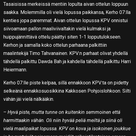
Tasaisissa merkeissä mentiin lopulta aivan ottelun loppuun
saakka. Molemmilla oli vielä lopussa paikkansa, Kerho 07:lla
kenties jopa paremmat. Aivan ottelun lopussa KPV onnistui
siivoamaan pallon maaliviivaltakin vielä kulmaksi ja
huippujännittävä ottelu päättyi siten 1-1 lopputulokseen.
Kerhon ja samalla koko ottelun parhaana palkittiin
maalintekijä Timo Tahvanainen. KPV:n parhaat olivat yhdellä
tähdellä palkittu Dawda Bah ja kahdella tähdellä palkittu Harri
Heiermann.
Kerho 07:lle piste kelpaa, sillä ennakkoon KPV:ta on pidetty
selkeänä ennakkosuosikkina Kakkosen Pohjoislohkoon. Silti
vähän jäi vielä nälkääkin.
–
Hyvä piste, mutta tunne on kuitenkin semmoinen että
harmittaakin vähän. Oli niin hyvää peliä meiltä ja siinä oli
vielä maalipaikat lopussa. KPV on kova ja isokoinen joukkue