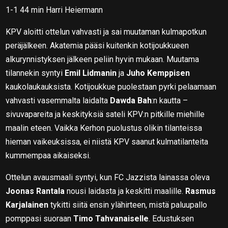
1-1 44 min Harri Heiermann
KPV aloitti ottelun vahvasti ja sai muutaman kulmapotkun
peräjälkeen. Akatemia pääsi kuitenkin kotijoukkueen
alkurynnistyksen jälkeen peliin hyvin mukaan. Muutama
tilannekin syntyi
Emil Lidmanin
ja
Juho Kemppisen
kaukolaukauksista. Kotijoukkue puolestaan pyrki pelaamaan
vahvasti vasemmalta laidalta
Dawda Bah
:n kautta –
sivuvapareita ja keskityksiä sateli KPV:n pitkille miehille
maalin eteen. Vaikka Kerhon puolustus olikin tilanteissa
hieman vaikeuksissa, ei niistä KPV saanut kulmatilanteita
kummempaa aikaiseksi.
Ottelun avausmaali syntyi, kun FC Jazzista lainassa oleva
Joonas Rantala
nousi laidasta ja keskitti maalille.
Rasmus
Karjalainen
tykitti siitä ensin ylähirteen, mistä paluupallo
pomppasi suoraan
Timo Tahvanaiselle
. Edustuksen