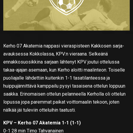
Kerho 07 Akatemia nappasi vieraspisteen Kakkosen sarja-
avauksessa Kokkolassa, KPV:n vieraana. Selkeänä
ennakkosuosikkina sarjaan lähtenyt KPV joutui ottelussa
takaa-ajajan asemaan, kun Kerho aloitti maalinteon. Toiselle
puoliajalle lähdettiin kuitenkin 1-1 tasatilanteessa ja
huippujännittävä kamppailu pysyi tasaisena ottelun loppuun
saakka. Erinomaisen ottelun pelanneella Kerholla oli ottelun
lopussa jopa paremmat paikat voittomaalin tekoon, joten
nälkää jäi tuleviin otteluihin taatusti.
KPV – Kerho 07 Akatemia 1-1 (1-1)
0-1 28 min Timo Tahvanainen