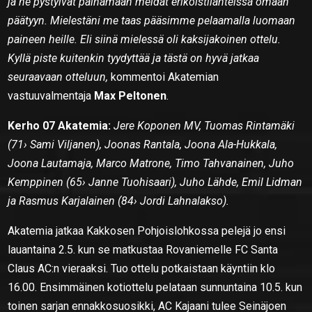
ja he pystyivät painamaan meidät erikoistilanteissa omaan
päätyyn. Mielestäni me taas pääsimme pelaamalla luomaan
paineen heille. Eli siinä mielessä oli kaksijakoinen ottelu.
Kyllä piste kuitenkin tyydyttää ja tästä on hyvä jatkaa
seuraavaan otteluun,
kommentoi Akatemian
vastuuvalmentaja
Max Peltonen
.
Kerho 07 Akatemia:
Jere Koponen MV, Tuomas Rintamäki
(71› Sami Viljanen), Joonas Rantala, Joona Ala-Hukkala,
Joona Lautamaja, Marco Matrone, Timo Tahvanainen, Juho
Kemppinen (65› Janne Tuohisaari), Juho Lähde, Emil Lidman
ja Rasmus Karjalainen (84› Jordi Lahnalakso).
Akatemia jatkaa Kakkosen Pohjoislohkossa pelejä jo ensi
lauantaina 2.5. kun se matkustaa Rovaniemelle FC Santa
Claus AC:n vieraaksi. Tuo ottelu potkaistaan käyntiin klo
16.00. Ensimmäinen kotiottelu pelataan sunnuntaina 10.5. kun
toinen sarjan ennakkosuosikki, AC Kajaani tulee Seinäjoen