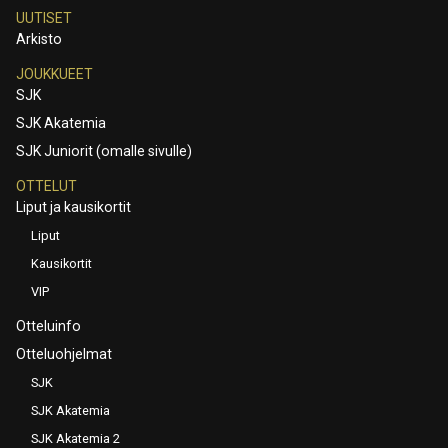
UUTISET
Arkisto
JOUKKUEET
SJK
SJK Akatemia
SJK Juniorit (omalle sivulle)
OTTELUT
Liput ja kausikortit
Liput
Kausikortit
VIP
Otteluinfo
Otteluohjelmat
SJK
SJK Akatemia
SJK Akatemia 2