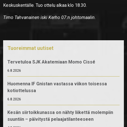
Keskuskentälle. Tuo ottelu alkaa klo 18.30.
Timo Tahvanainen iski Kerho 07:n johtomaalin.
Tuoreimmat uutiset
Tervetuloa SJK Akatemiaan Momo Cissé
6.8.2026
Huomenna IF Gnistan vastassa viikon toisessa
kotiottelussa
6.8.2026
Kesän siirtoikkunassa on nähty liikettä molempiin
suuntiin – päivitystä pelaajatilanteeseen