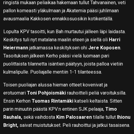
ringistä mukaan peliaikaa hakemaan tullut Tahvanainen, veti
pallon komeasti yläkulmaan ja Akatemia pääsi juhlimaan
avausmaalia Kakkosen ennakkosuosikin kotikentällä.
Lopulta KPV tasoitti, kun Bah murtautui jälleen läpi laidasta.
Keskitys tuli nyt matalana maalin eteen ja siellä oli
Harri
Heiermann
jatkamassa keskityksen ohi
Jere Koposen
.
Tasoituksen jälkeen Kerho pääsi vielä luomaan pari
puolittaista tilannetta isäntien päätyyn, joista palloa vietiin
kulmalipulle. Puoliajalle mentiin 1-1 tilanteessa.
Toisen puoliajan alussa hieman otteet kovenivat ja
erotuomari
Toni Pohjoismäki
rauhoitteli peliä varoituksilla.
Ensin Kerhon
Tuomas Rintamäki
katseli keltaista. Sitten
parin minuutin päästä KPV:n entinen SJK pelaaja,
Timo
Rauhala,
sekä vaihdosta
Kim Palosaaren
tilalle tullut
Ihionu
Bright,
saivat muistutukset. Peli rauhoittui ja jatkui tasaisena.