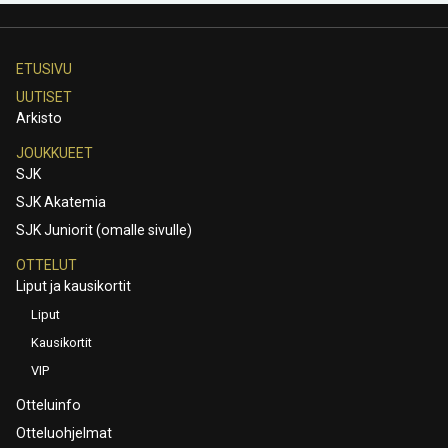
ETUSIVU
UUTISET
Arkisto
JOUKKUEET
SJK
SJK Akatemia
SJK Juniorit (omalle sivulle)
OTTELUT
Liput ja kausikortit
Liput
Kausikortit
VIP
Otteluinfo
Otteluohjelmat