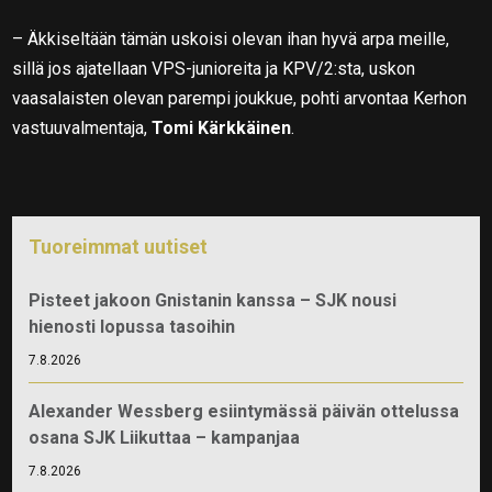
– Äkkiseltään tämän uskoisi olevan ihan hyvä arpa meille,
sillä jos ajatellaan VPS-junioreita ja KPV/2:sta, uskon
vaasalaisten olevan parempi joukkue, pohti arvontaa Kerhon
vastuuvalmentaja,
Tomi Kärkkäinen
.
Tuoreimmat uutiset
Pisteet jakoon Gnistanin kanssa – SJK nousi
hienosti lopussa tasoihin
7.8.2026
Alexander Wessberg esiintymässä päivän ottelussa
osana SJK Liikuttaa – kampanjaa
7.8.2026