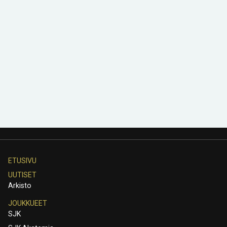
ETUSIVU
UUTISET
Arkisto
JOUKKUEET
SJK