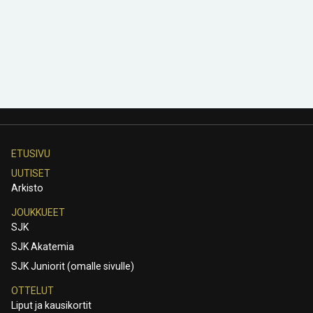
ETUSIVU
UUTISET
Arkisto
JOUKKUEET
SJK
SJK Akatemia
SJK Juniorit (omalle sivulle)
OTTELUT
Liput ja kausikortit