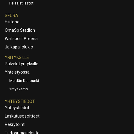
Pelaajatilastot
SEURA
Historia
OmaSp Stadion
Wallsport Areena
Jalkapallolukio
YRITYKSILLE
Palvelut yrityksille
Yhteistyössä
Meidän Kaupunki
Yrityskerho
YHTEYSTIEDOT
Yhteystiedot
Laskutusosoitteet
Rekrytointi
Tietosuojaseloste