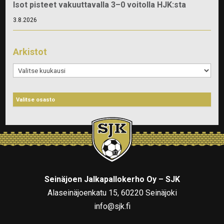
Isot pisteet vakuuttavalla 3–0 voitolla HJK:sta
3.8.2026
Arkistot
Arkistot
Seinäjoen Jalkapallokerho Oy – SJK
Alaseinäjoenkatu 15, 60220 Seinäjoki
info@sjk.fi