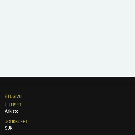
ETUSIVU
UUTISET
Arkisto
JOUKKUEET
SJK