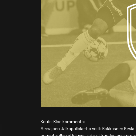
Koutsi Kloo kommentoi
Seinäjoen Jalkapallokerho voitti Kakkoseen Kes
perjantai-illan ottelussa, joka oli kauden ensimmäi