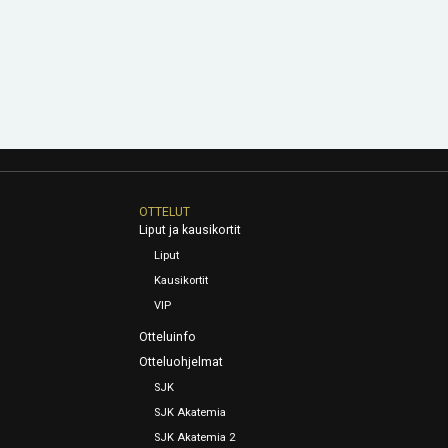
OTTELUT
Liput ja kausikortit
Liput
Kausikortit
VIP
Otteluinfo
Otteluohjelmat
SJK
SJK Akatemia
SJK Akatemia 2