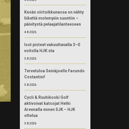
Kesän siirtoikkunassa on nähty
liikettä molempiin suuntiin –
päivitystä pelaajatilanteeseen
4.8.2026
Isot pisteet vakuuttavalla 3–0
voitolla HJK:sta
3.8.2026
Tervetuloa Seinäjoelle Facundo
Costantini!
3.8.2026
Cycli & Ruuhikoski Golf
aktivoivat katsojat Hetki
Areenalla ennen SJK – HJK
ottelua
3.8.2026