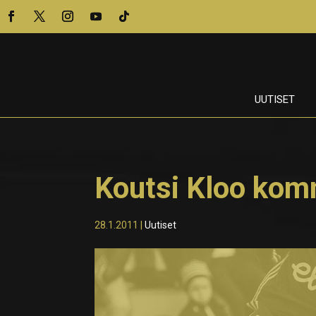
UUTISET
Koutsi Kloo kom
28.1.2011
|
Uutiset