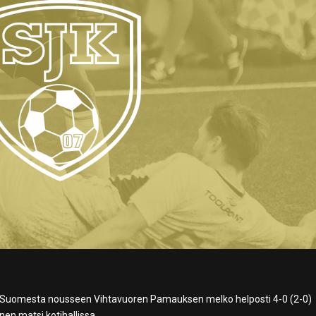
ki-Suomesta nousseen Vihtavuoren Pamauksen melko helposti 4-0 (2-0)
nen matsi kotihallissa.