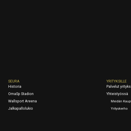
SEURA
YRITYKSILLE
Historia
Palvelut yrityksi
OmaSp Stadion
Yhteistyössä
Wallsport Areena
Meidän Kaup
Jalkapallolukio
Yrityskerho