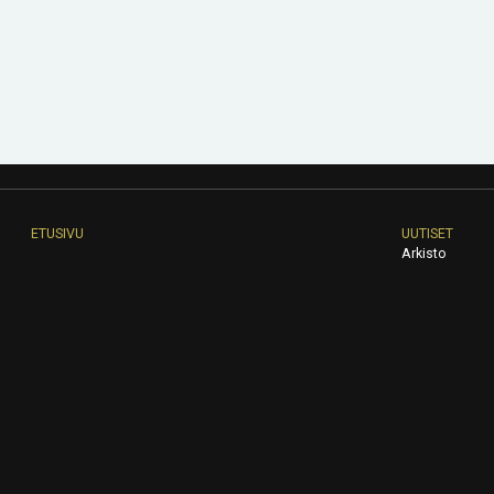
ETUSIVU
UUTISET
Arkisto