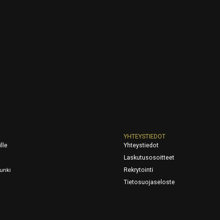
YHTEYSTIEDOT
lle
Yhteystiedot
Laskutusosoitteet
Rekrytointi
unki
Tietosuojaseloste