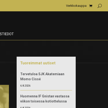
Verkkokauppa
STIEDOT
Tuoreimmat uutiset
Tervetuloa SJK Akatemiaan
Momo Cissé
6.8.2026
Huomenna IF Gnistan vastassa
viikon toisessa kotiottelussa
6.8.2026