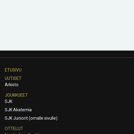
ETUSIVU
UUTISET
Arkisto
JOUKKUEET
SJK
SJK Akatemia
SJK Juniorit (omalle sivulle)
OTTELUT