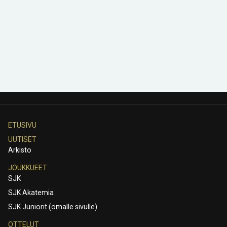
ETUSIVU
UUTISET
Arkisto
JOUKKUEET
SJK
SJK Akatemia
SJK Juniorit (omalle sivulle)
OTTELUT