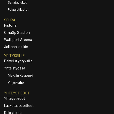
Sarjataulukot
Pelaajatilastot
SEURA
Historia
OmaSp Stadion
Wallsport Areena
Jalkapallolukio
YRITYKSILLE
Palvelut yrityksille
Yhteistyössä
Meidän Kaupunki
Yrityskerho
YHTEYSTIEDOT
Yhteystiedot
Laskutusosoitteet
Rekrytointi