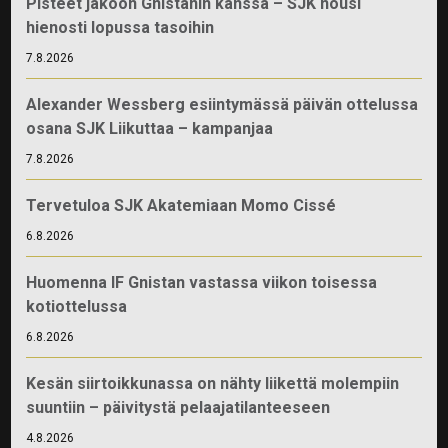
Pisteet jakoon Gnistanin kanssa – SJK nousi
hienosti lopussa tasoihin
7.8.2026
Alexander Wessberg esiintymässä päivän ottelussa
osana SJK Liikuttaa – kampanjaa
7.8.2026
Tervetuloa SJK Akatemiaan Momo Cissé
6.8.2026
Huomenna IF Gnistan vastassa viikon toisessa
kotiottelussa
6.8.2026
Kesän siirtoikkunassa on nähty liikettä molempiin
suuntiin – päivitystä pelaajatilanteeseen
4.8.2026