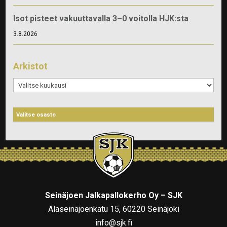
Isot pisteet vakuuttavalla 3–0 voitolla HJK:sta
3.8.2026
Arkistot
Arkistot
Seinäjoen Jalkapallokerho Oy – SJK
Alaseinäjoenkatu 15, 60220 Seinäjoki
info@sjk.fi