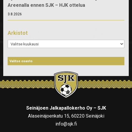
Areenalla ennen SJK – HJK ottelua
3.8.2026
Arkistot
Arkistot
Seinäjoen Jalkapallokerho Oy – SJK
Alaseinäjoenkatu 15, 60220 Seinäjoki
info@sjk.fi