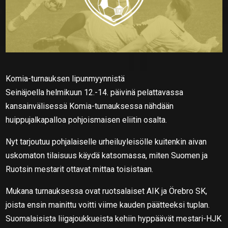
Komia-turnauksen lipunmyynnistä
Seinäjoella helmikuun 12.-14. päivinä pelattavassa
kansainvälisessä Komia-turnauksessa nähdään
huippujalkapalloa pohjoismaisen eliitin osalta.
Nyt tarjoutuu pohjalaiselle urheiluyleisölle kuitenkin aivan
uskomaton tilaisuus käydä katsomassa, miten Suomen ja
Ruotsin mestarit ottavat mittaa toisistaan.
Mukana turnauksessa ovat ruotsalaiset AIK ja Örebro SK,
joista ensin mainittu voitti viime kauden päätteeksi tuplan.
Suomalaisista liigajoukkueista kehiin hyppäävät mestari-HJK