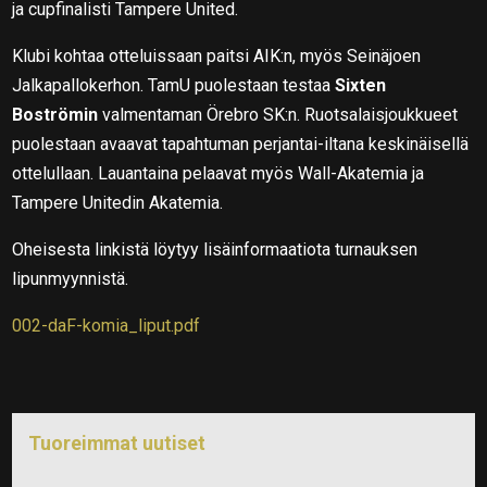
ja cupfinalisti Tampere United.
Klubi kohtaa otteluissaan paitsi AIK:n, myös Seinäjoen
Jalkapallokerhon. TamU puolestaan testaa
Sixten
Boströmin
valmentaman Örebro SK:n. Ruotsalaisjoukkueet
puolestaan avaavat tapahtuman perjantai-iltana keskinäisellä
ottelullaan. Lauantaina pelaavat myös Wall-Akatemia ja
Tampere Unitedin Akatemia.
Oheisesta linkistä löytyy lisäinformaatiota turnauksen
lipunmyynnistä.
002-daF-komia_liput.pdf
Tuoreimmat uutiset