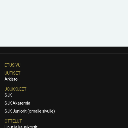
ETUSIVU
UUTISET
Arkisto
JOUKKUEET
SJK
SJK Akatemia
SJK Juniorit (omalle sivulle)
OTTELUT
Liput ja kausikortit