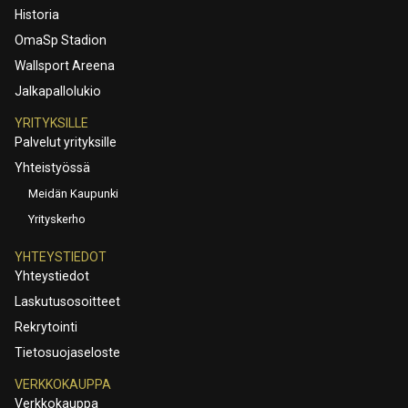
Historia
OmaSp Stadion
Wallsport Areena
Jalkapallolukio
YRITYKSILLE
Palvelut yrityksille
Yhteistyössä
Meidän Kaupunki
Yrityskerho
YHTEYSTIEDOT
Yhteystiedot
Laskutusosoitteet
Rekrytointi
Tietosuojaseloste
VERKKOKAUPPA
Verkkokauppa