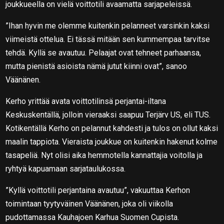
joukkueella on vielä voittotili avaamatta sarjapeleissä.
”Ihan hyvin me olemme kuitenkin pelanneet varsinkin kaksi
viimeistä ottelua. Ei tässä mitään sen kummempaa tarvitse
tehdä. Kyllä se avautuu. Pelaajat ovat tehneet parhaansa,
mutta pienistä asioista nämä jutut kiinni ovat”, sanoo
Väänänen.
Kerho yrittää avata voittotilinsä perjantai-iltana
Keskuskentällä, jolloin vieraaksi saapuu Terjärv US, eli TUS.
Kotikentällä Kerho on pelannut kahdesti ja tulos on ollut kaksi
maalin tappiota. Vieraista joukkue on kuitenkin hakenut kolme
tasapeliä. Nyt olisi aika hemmotella kannattajia voitolla ja
ryhtyä kapuamaan sarjataulukossa.
”Kyllä voittotili perjantaina avautuu”, vakuuttaa Kerhon
toimintaan tyytyväinen Väänänen, joka oli viikolla
pudottamassa Kauhajoen Karhua Suomen Cupista.