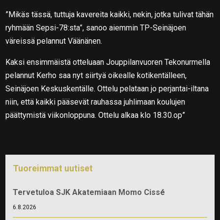
”Mikäs tässä, tuttuja kavereita kaikki, nekin, jotka tulivat tähän
ryhmään Sepsi-78:sta”, sanoo aiemmin TP-Seinäjoen
väreissä pelannut Väänänen.
Kaksi ensimmäistä otteluaan Jouppilanvuoren Tekonurmella
pelannut Kerho saa nyt siirtyä oikealle kotikentälleen,
Seinäjoen Keskuskentälle. Ottelu pelataan jo perjantai-iltana
niin, että kaikki pääsevät rauhassa juhlimaan koulujen
päättymistä viikonloppuna. Ottelu alkaa klo 18.30.op”
Tuoreimmat uutiset
Tervetuloa SJK Akatemiaan Momo Cissé
6.8.2026