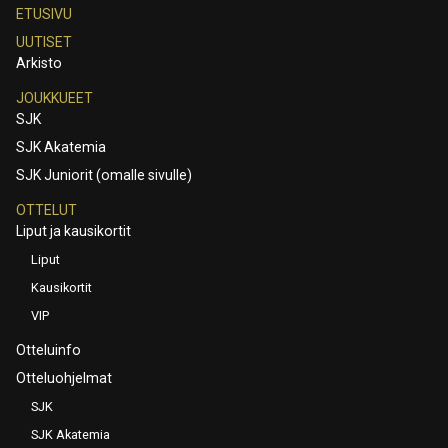
ETUSIVU
UUTISET
Arkisto
JOUKKUEET
SJK
SJK Akatemia
SJK Juniorit (omalle sivulle)
OTTELUT
Liput ja kausikortit
Liput
Kausikortit
VIP
Otteluinfo
Otteluohjelmat
SJK
SJK Akatemia