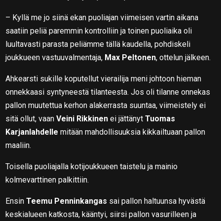
– Kyllä me jo siinä ekan puoliajan viimeisen vartin aikana
saatiin peliä paremmin kontrolliin ja toinen puoliaika oli
luultavasti parasta peliämme tällä kaudella, pohdiskeli
joukkueen vastuuvalmentaja,
Max Peltonen
, ottelun jälkeen.
Ahkearsti sukille koputellut vierailija meni johtoon hieman
onnekkaasi syntyneestä tilanteesta. Jos oli tilanne onnekas
pallon muutettua kerhon alakerrasta suuntaa, viimeistely ei
sitä ollut, vaan
Veini Rikkinen
ei jättänyt
Tuomas
Karjanlahdelle
mitään mahdollisuuksia kikkailtuaan pallon
maaliin.
Toisella puoliajalla kotijoukkueen taistelu ja mainio
kolmevarttinen palkittiin.
Ensin
Teemu Penninkangas
sai pallon haltuunsa hyvästä
keskialueen katkosta, kääntyi, siirsi pallon vasurilleen ja