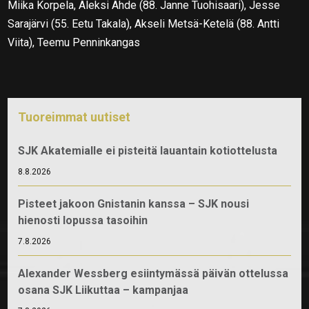
Miika Korpela, Aleksi Ahde (88. Janne Tuohisaari), Jesse
Sarajärvi (55. Eetu Takala), Akseli Metsä-Ketelä (88. Antti
Viita), Teemu Penninkangas
Tuoreimmat uutiset
SJK Akatemialle ei pisteitä lauantain kotiottelusta
8.8.2026
Pisteet jakoon Gnistanin kanssa – SJK nousi
hienosti lopussa tasoihin
7.8.2026
Alexander Wessberg esiintymässä päivän ottelussa
osana SJK Liikuttaa – kampanjaa