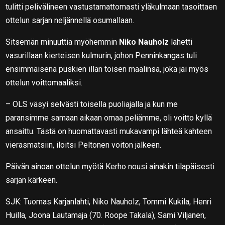
tulitti pelivälineen vastustamattomasti yläkulmaan tasoittaen
ottelun sarjan neljännellä osumallaan.
Sitsemän minuuttia myöhemmin
Niko Nauholz
lähetti
vasurillaan kierteisen kulmurin, johon Penninkangas tuli
ensimmäisenä puskien illan toisen maalinsa, joka jäi myös
ottelun voittomaaliksi.
– OLS väsyi selvästi toisella puoliajalla ja kun me
paransimme samaan aikaan omaa peliämme, oli voitto kyllä
ansaittu. Tästä on huomattavasti mukavampi lähteä kahteen
vierasmatsiin, iloitsi Peltonen voiton jälkeen.
Päivän ainoan ottelun myötä Kerho nousi ainakin tilapäisesti
sarjan kärkeen.
SJK: Tuomas Karjanlahti, Niko Nauholz, Tommi Kukila, Henri
Huilla, Joona Lautamaja (70. Roope Takala), Sami Viljanen,