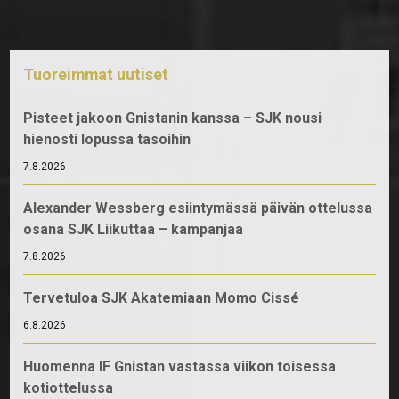
Tuoreimmat uutiset
Pisteet jakoon Gnistanin kanssa – SJK nousi
hienosti lopussa tasoihin
7.8.2026
Alexander Wessberg esiintymässä päivän ottelussa
osana SJK Liikuttaa – kampanjaa
7.8.2026
Tervetuloa SJK Akatemiaan Momo Cissé
6.8.2026
Huomenna IF Gnistan vastassa viikon toisessa
kotiottelussa