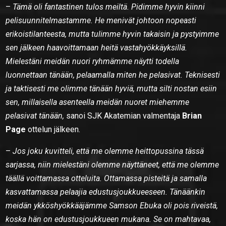
–
Tämä oli fantastinen tulos meiltä. Pidimme hyvin kiinni
pelisuunnitelmastamme. He menivät johtoon nopeasti
erikoistilanteesta, mutta tulimme hyvin takaisin ja pystyimme
sen jälkeen haavoittamaan heitä vastahyökkäyksillä.
Mielestäni meidän nuori ryhmämme näytti todella
luonnettaan tänään, pelaamalla miten he pelasivat. Teknisesti
ja taktisesti me olimme tänään hyviä, mutta silti nostan esiin
sen, millaisella asenteella meidän nuoret miehemme
pelasivat tänään,
sanoi SJK Akatemian valmentaja
Brian
Page
ottelun jälkeen.
–
Jos joku kuvitteli, että me olemme heittopussina tässä
sarjassa, niin mielestäni olemme näyttäneet, että me olemme
täällä voittamassa otteluita. Ottamassa pisteitä ja samalla
kasvattamassa pelaajia edustusjoukkueeseen. Tänäänkin
meidän ykköshyökkääjämme Samson Ebuka oli pois riveistä,
koska hän on edustusjoukkueen mukana. Se on mahtavaa,