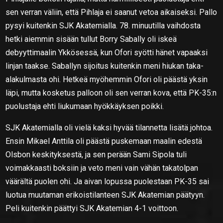
sen verran väliin, että Pihlaja ei saanut vetoa aikaiseksi. Pallo
pysyi kuitenkin SJK Akatemialla. 78. minuutilla vaihdosta
hetki aiemmin sisään tullut Borry Sabally oli iskeä
debyyttimaalin Ykkösessä, kun Ofori syötti hänet vapaaksi
linjan taakse. Saballyn sijoitus kuitenkin meni hiukan taka-
alakulmasta ohi. Hetkeä myöhemmin Ofori oli päästä yksin
läpi, mutta kosketus palloon oli sen verran kova, että PK-35:n
puolustaja ehti liukumaan hyökkäyksen poikki.
SJK Akatemialla oli vielä kaksi hyvää tilannetta lisätä johtoa.
Ensin Mikael Anttila oli päästä puskemaan maalin edestä
Olsbon keskityksestä, ja sen perään Sami Sipola tuli
voimakkaasti boksiin ja veto meni vain vähän takatolpan
väärältä puolen ohi. Ja aivan lopussa puolestaan PK-35 sai
luotua muutaman erikoistilanteen SJK Akatemian päätyyn.
Peli kuitenkin päättyi SJK Akatemian 4-1 voittoon.