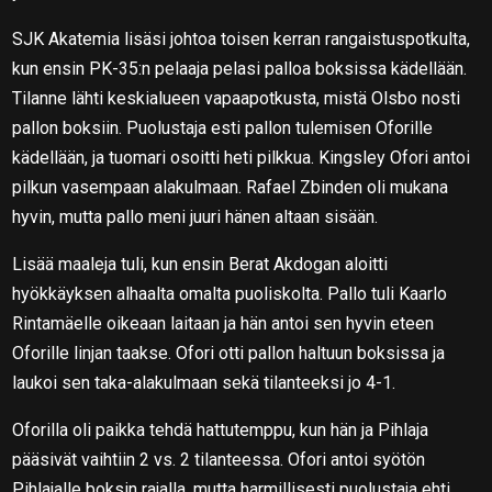
SJK Akatemia lisäsi johtoa toisen kerran rangaistuspotkulta,
kun ensin PK-35:n pelaaja pelasi palloa boksissa kädellään.
Tilanne lähti keskialueen vapaapotkusta, mistä Olsbo nosti
pallon boksiin. Puolustaja esti pallon tulemisen Oforille
kädellään, ja tuomari osoitti heti pilkkua. Kingsley Ofori antoi
pilkun vasempaan alakulmaan. Rafael Zbinden oli mukana
hyvin, mutta pallo meni juuri hänen altaan sisään.
Lisää maaleja tuli, kun ensin Berat Akdogan aloitti
hyökkäyksen alhaalta omalta puoliskolta. Pallo tuli Kaarlo
Rintamäelle oikeaan laitaan ja hän antoi sen hyvin eteen
Oforille linjan taakse. Ofori otti pallon haltuun boksissa ja
laukoi sen taka-alakulmaan sekä tilanteeksi jo 4-1.
Oforilla oli paikka tehdä hattutemppu, kun hän ja Pihlaja
pääsivät vaihtiin 2 vs. 2 tilanteessa. Ofori antoi syötön
Pihlajalle boksin rajalla, mutta harmillisesti puolustaja ehti