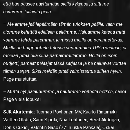
että hän pääsee näyttämään siellä kykynsä ja silti me
esitämme tällaista peliä.
–
Me emme jää lepäämään tämän tuloksen päälle, vaan me
aiomme kehittää edelleen peliämme. Haluamme katsoa mitä
voimme tehdä paremmin, ja missä meillä on parannettavaa.
Meillä on huippuottelu tulossa sunnuntaina TPS:a vastaan, ja
meidän pitää olla siinä parhaimmillamme. Heillä on isoin
budjetti, parhaat pelaajat tässä sarjassa ja he haluavat voittaa
tämän sarjan. Siksi meidän pitää valmistautua siihen hyvin,
Page muistuttaa.
–
Mutta nyt palaudumme ja nautimme voitosta hetken
, sanoi
Page vielä lopuksi.
SJK Akatemia:
Tuomas Pöyhönen MV, Kaarlo Rintamäki,
Valtteri Olsbo, Sami Sipola, Noa Lehtonen, Berat Akdogan,
Denis Cukici, Valentín Gasc (77’ Tuukka Pahkala), Oskar