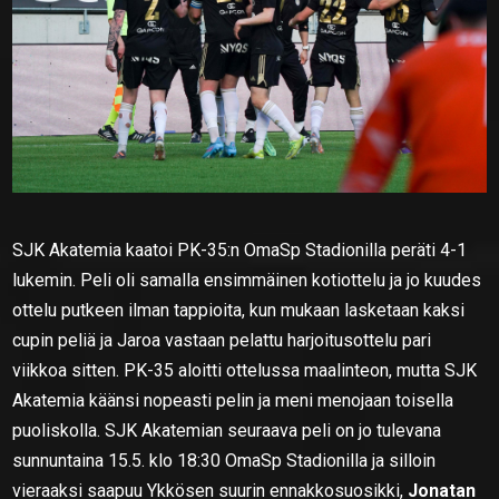
SJK Akatemia kaatoi PK-35:n OmaSp Stadionilla peräti 4-1
lukemin. Peli oli samalla ensimmäinen kotiottelu ja jo kuudes
ottelu putkeen ilman tappioita, kun mukaan lasketaan kaksi
cupin peliä ja Jaroa vastaan pelattu harjoitusottelu pari
viikkoa sitten. PK-35 aloitti ottelussa maalinteon, mutta SJK
Akatemia käänsi nopeasti pelin ja meni menojaan toisella
puoliskolla. SJK Akatemian seuraava peli on jo tulevana
sunnuntaina 15.5. klo 18:30 OmaSp Stadionilla ja silloin
vieraaksi saapuu Ykkösen suurin ennakkosuosikki,
Jonatan