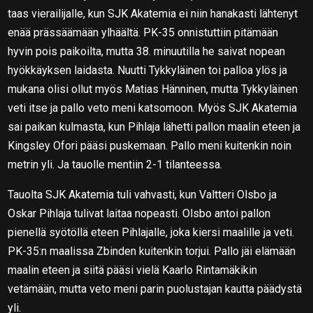
taas vierailijalle, kun SJK Akatemia ei niin hanakasti lähtenyt
enää prässäämään ylhäältä. PK-35 onnistuttiin pitämään
hyvin pois paikoilta, mutta 38. minuutilla he saivat nopean
hyökkäyksen laidasta. Nuutti Tykkyläinen toi palloa ylös ja
mukana olisi ollut myös Matias Hänninen, mutta Tykkyläinen
veti itse ja pallo veto meni katsomoon. Myös SJK Akatemia
sai paikan kulmasta, kun Pihlaja lähetti pallon maalin eteen ja
Kingsley Ofori pääsi puskemaan. Pallo meni kuitenkin noin
metrin yli. Ja tauolle mentiin 2-1 tilanteessa.
Tauolta SJK Akatemia tuli vahvasti, kun Valtteri Olsbo ja
Oskar Pihlaja tulivat laitaa nopeasti. Olsbo antoi pallon
pienellä syötöllä eteen Pihlajalle, joka kiersi maalille ja veti.
PK-35:n maalissa Zbinden kuitenkin torjui. Pallo jäi elämään
maalin eteen ja siitä pääsi vielä Kaarlo Rintamäkikin
vetämään, mutta veto meni parin puolustajan kautta päädystä
yli.