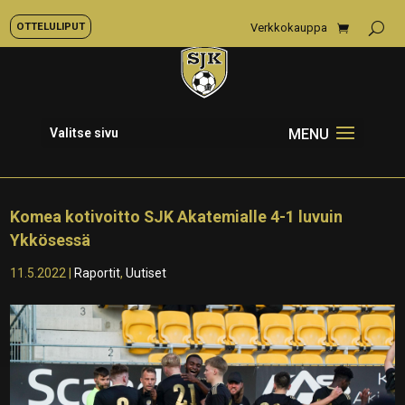
OTTELULIPUT
Verkkokauppa
Valitse sivu
Komea kotivoitto SJK Akatemialle 4-1 luvuin
Ykkösessä
11.5.2022
|
Raportit
,
Uutiset