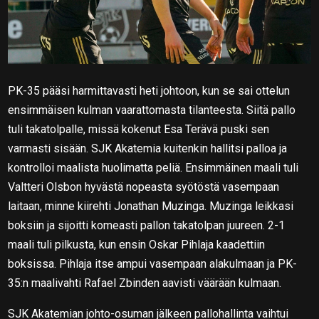
PK-35 pääsi harmittavasti heti johtoon, kun se sai ottelun
ensimmäisen kulman vaarattomasta tilanteesta. Siitä pallo
tuli takatolpalle, missä kokenut Esa Terävä puski sen
varmasti sisään. SJK Akatemia kuitenkin hallitsi palloa ja
kontrolloi maalista huolimatta peliä. Ensimmäinen maali tuli
Valtteri Olsbon hyvästä nopeasta syötöstä vasempaan
laitaan, minne kiirehti Jonathan Muzinga. Muzinga leikkasi
boksiin ja sijoitti komeasti pallon takatolpan juureen. 2-1
maali tuli pilkusta, kun ensin Oskar Pihlaja kaadettiin
boksissa. Pihlaja itse ampui vasempaan alakulmaan ja PK-
35:n maalivahti Rafael Zbinden aavisti väärään kulmaan.
SJK Akatemian johto-osuman jälkeen pallohallinta vaihtui