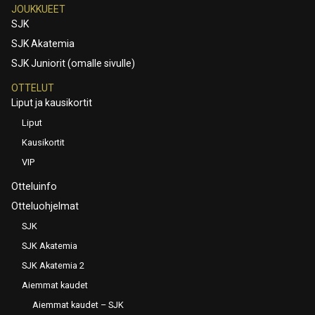
JOUKKUEET
SJK
SJK Akatemia
SJK Juniorit (omalle sivulle)
OTTELUT
Liput ja kausikortit
Liput
Kausikortit
VIP
Otteluinfo
Otteluohjelmat
SJK
SJK Akatemia
SJK Akatemia 2
Aiemmat kaudet
Aiemmat kaudet – SJK