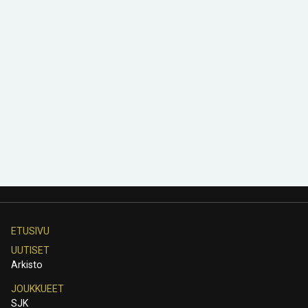
ETUSIVU
UUTISET
Arkisto
JOUKKUEET
SJK