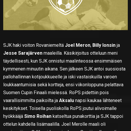
SJK haki voiton Rovaniemeltä
Joel Meron
,
Billy Ionsin
ja
Jesse Sarajärven
maaleilla. Käsikirjoitus otteluun meni
täydellisesti, kun SJK onnistui maalinteossa ensimmäisen
kymmenen minuutin aikana. Sen jälkeen SJK antoi suosiosta
pallohallinnan kotijoukkueelle ja iski vastaiskuilla varoen
loukkaantumisia sekä kortteja, ensi viikonloppuna pelattava
Suomen Cupin Finaali mielessä. RoPS pidettiin pois
vaarallisimmilta paikoilta ja
Aksalu
napsi kaukaa lähteneet
keskitykset. Toisella puoliskolla RoPS joutui alivoimalle
hyökkääjä
Simo Roihan
katseltua punakorttia ja SJK tappoi
ottelun kahdella lisämaalilla. Joel Merolle maali oli