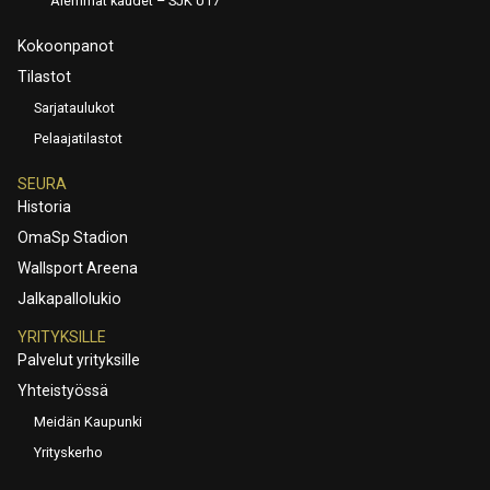
Aiemmat kaudet – SJK U17
Kokoonpanot
Tilastot
Sarjataulukot
Pelaajatilastot
SEURA
Historia
OmaSp Stadion
Wallsport Areena
Jalkapallolukio
YRITYKSILLE
Palvelut yrityksille
Yhteistyössä
Meidän Kaupunki
Yrityskerho