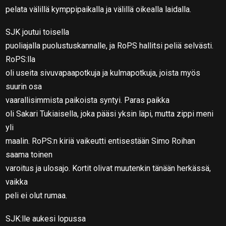
pelata välillä kymppipaikalla ja välillä oikealla laidalla.
SJK joutui toisella
puoliajalla puolustuskannalle, ja RoPS hallitsi peliä selvästi.
RoPS:lla
oli useita sivuvapaapotkuja ja kulmapotkuja, joista myös
suurin osa
vaarallisimmista paikoista syntyi. Paras paikka
oli Sakari Tukiaisella, joka pääsi yksin läpi, mutta zippi meni
yli
maalin. RoPS:n kiriä vaikeutti entisestään Simo Roihan
saama toinen
varoitus ja ulosajo. Kortit olivat muutenkin tänään herkässä,
vaikka
peli ei olut rumaa.
SJK:lle aukesi lopussa