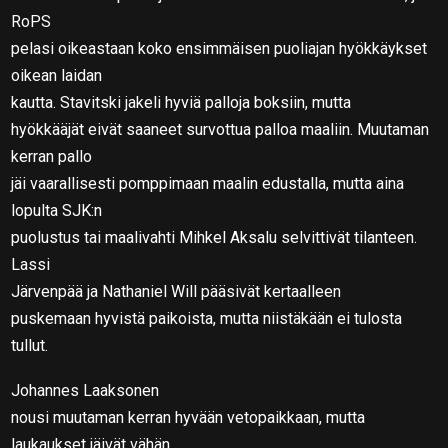
RoPS
pelasi oikeastaan koko ensimmäisen puoliajan hyökkäykset
oikean laidan
kautta. Stavitski jakeli hyviä palloja boksiin, mutta
hyökkääjät eivät saaneet survottua palloa maaliin. Muutaman
kerran pallo
jäi vaarallisesti pomppimaan maalin edustalla, mutta aina
lopulta SJK:n
puolustus tai maalivahti Mihkel Aksalu selvittivät tilanteen.
Lassi
Järvenpää ja Nathaniel Will pääsivät kertaalleen
puskemaan hyvistä paikoista, mutta niistäkään ei tulosta
tullut.
Johannes Laaksonen
nousi muutaman kerran hyvään vetopaikkaan, mutta
laukaukset jäivät vähän