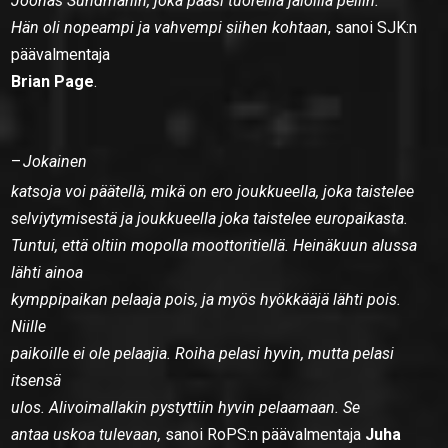
Joonas Sundmanin, joka pääsi tuoreilla jaloilla peliin.
Hän oli nopeampi ja vahvempi siihen kohtaan
, sanoi SJK:n
päävalmentaja
Brian Page
.
–
Jokainen
katsoja voi päätellä, mikä on ero joukkueella, joka taistelee
selviytymisestä ja joukkueella joka taistelee europaikasta.
Tuntui, että oltiin mopolla moottoritiellä. Heinäkuun alussa
lähti ainoa
kymppipaikan pelaaja pois, ja myös hyökkääjä lähti pois.
Niille
paikoille ei ole pelaajia. Roiha pelasi hyvin, mutta pelasi
itsensä
ulos. Alivoimallakin pystyttiin hyvin pelaamaan. Se
antaa uskoa tulevaan,
sanoi RoPS:n päävalmentaja
Juha