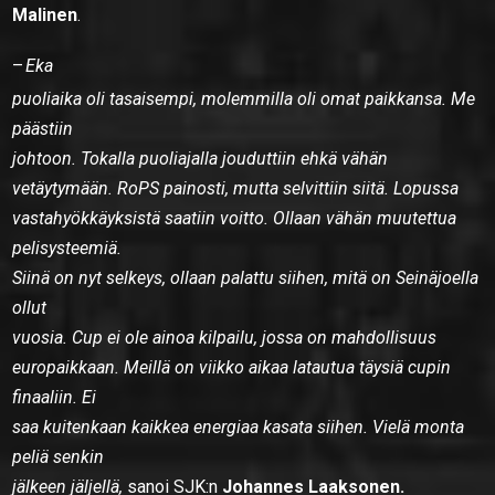
Malinen
.
–
Eka
puoliaika oli tasaisempi, molemmilla oli omat paikkansa. Me
päästiin
johtoon. Tokalla puoliajalla jouduttiin ehkä vähän
vetäytymään. RoPS painosti, mutta selvittiin siitä. Lopussa
vastahyökkäyksistä saatiin voitto. Ollaan vähän muutettua
pelisysteemiä.
Siinä on nyt selkeys, ollaan palattu siihen, mitä on Seinäjoella
ollut
vuosia. Cup ei ole ainoa kilpailu, jossa on mahdollisuus
europaikkaan. Meillä on viikko aikaa latautua täysiä cupin
finaaliin. Ei
saa kuitenkaan kaikkea energiaa kasata siihen. Vielä monta
peliä senkin
jälkeen jäljellä,
sanoi SJK:n
Johannes Laaksonen.