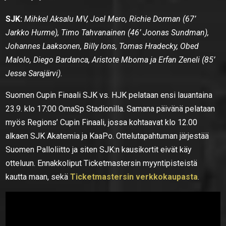
SJK:
Mihkel Aksalu MV, Joel Mero, Richie Dorman (67’
Jarkko Hurme), Timo Tahvanainen (46’ Joonas Sundman),
Johannes Laaksonen, Billy Ions, Tomas Hradecky, Obed
Malolo, Diego Bardanca, Aristote Mboma ja Erfan Zeneli (85’
Jesse Sarajärvi).
Suomen Cupin Finaali SJK vs. HJK pelataan ensi lauantaina
23.9. klo 17:00 OmaSp Stadionilla. Samana päivänä pelataan
myös Regions’ Cupin Finaali, jossa kohtaavat klo 12.00
alkaen SJK Akatemia ja KaaPo. Ottelutapahtuman järjestää
Suomen Palloliitto ja siten SJK:n kausikortit eivät käy
otteluun. Ennakkoliput Ticketmastersin myyntipisteistä
kautta maan, sekä
Ticketmastersin verkkokaupasta
.