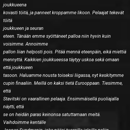
joukkueena
kovasti töitä, ja panneet kroppamme likoon. Pelaajat tekevät
töitä
joukkueen ja seuran
eteen. Tänään emme syöttäneet palloa niin hyvin kuin
voisimme. Annoimme
pallon liian helposti pois. Pitää mennä eteenpäin, eikä miettiä
mennyttä. Kaikkien joukkueessa täytyy uskoa sekä omaan
että joukkueen
tasoon. Haluamme nousta toiseksi liigassa, nyt keskitymme
cupin finaaliin. Meillä on kaksi tietä Eurooppaan. Tiesimme,
että
Stavitski on vaarallinen pelaaja. Ensimmäisellä puoliajalla
näytti, että
se on heidän paras keinonsa satuttamaan meitä.
Vaihdoimme kentälle