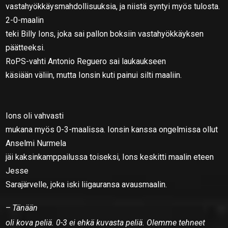
vastahyökkäysmahdollisuuksia, ja niistä syntyi myös tulosta.
2-0-maalin
teki Billy Ions, joka sai pallon boksiin vastahyökkäyksen
päätteeksi.
RoPS-vahti Antonio Reguero sai laukaukseen
käsiään väliin, mutta Ionsin kuti painui silti maaliin.
Ions oli vahvasti
mukana myös 0-3-maalissa. Ionsin kanssa ongelmissa ollut
Anselmi Nurmela
jäi kaksinkamppailussa toiseksi, Ions keskitti maalin eteen
Jesse
Sarajärvelle, joka iski liigauransa avausmaalin.
–
Tänään
oli kova peliä. 0-3 ei ehkä kuvasta peliä. Olemme tehneet