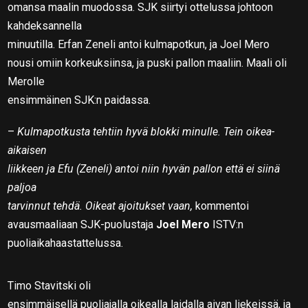
omansa maalin muodossa. SJK siirtyi ottelussa johtoon
kahdeksannella
minuutilla. Erfan Zeneli antoi kulmapotkun, ja Joel Mero
nousi omiin korkeuksiinsa, ja puski pallon maaliin. Maali oli
Merolle
ensimmäinen SJK:n paidassa.
–
Kulmapotkusta tehtiin hyvä blokki minulle. Tein oikea-
aikaisen
liikkeen ja Efu (Zeneli) antoi niin hyvän pallon että ei siinä
paljoa
tarvinnut tehdä. Oikeat ajoitukset vaan,
kommentoi
avausmaaliaan SJK-puolustaja
Joel Mero
ISTV:n
puoliaikahaastattelussa.
Timo Stavitski oli
ensimmäisellä puoliajalla oikealla laidalla aivan liekeissä, ja