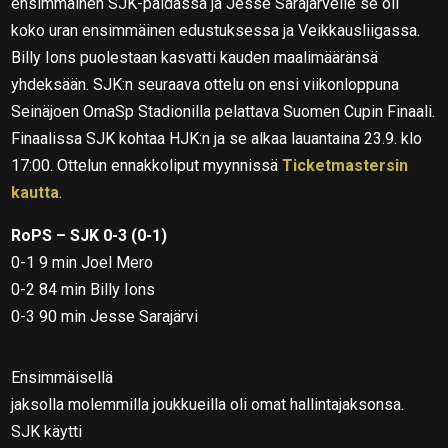
ensimmäinen SJK-paidassa ja Jesse Sarajärvelle se oli
koko uran ensimmäinen edustuksessa ja Veikkausliigassa.
Billy Ions puolestaan kasvatti kauden maalimääränsä
yhdeksään. SJK:n seuraava ottelu on ensi viikonloppuna
Seinäjoen OmaSp Stadionilla pelattava Suomen Cupin Finaali.
Finaalissa SJK kohtaa HJK:n ja se alkaa lauantaina 23.9. klo
17:00. Ottelun ennakkoliput myynnissä
Ticketmastersin
kautta
.
RoPS – SJK 0-3 (0-1)
0-1 9 min Joel Mero
0-2 84 min Billy Ions
0-3 90 min Jesse Sarajärvi
Ensimmäisellä
jaksolla molemmilla joukkueilla oli omat hallintajaksonsa.
SJK käytti