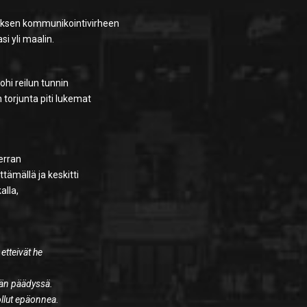
uksen kommunikointivirheen
i yli maalin.
hi reilun tunnin
 torjunta piti lukemat
kerran
ttämällä ja keskitti
alla,
etteivät he
dän päädyssä.
llut epäonnea.