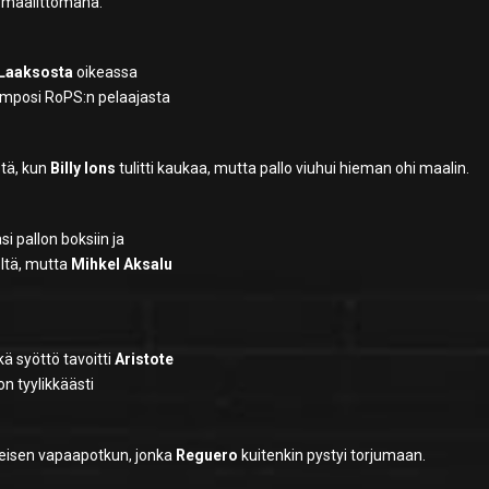
yi maalittomana.
Laaksosta
oikeassa
imposi RoPS:n pelaajasta
stä, kun
Billy Ions
tulitti kaukaa, mutta pallo viuhui hieman ohi maalin.
i pallon boksiin ja
ltä, mutta
Mihkel Aksalu
kä syöttö tavoitti
Aristote
on tyylikkäästi
rteisen vapaapotkun, jonka
Reguero
kuitenkin pystyi torjumaan.