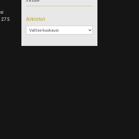
3.8.2026
si
Arkistot
 27.5.
Arkistot