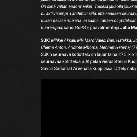
On siinä vähän epäonneakin. Toisella jaksolla joukkue
oli aktiivisempi. Lähdettiin siitä, että saadaan seuraav
ollaan pelissä mukana. Ei saatu. Tänään oli yhdeksän 
nuorempaa,
sanoi RoPS:n päävalmentaja
Juha Ma
SJK:
Mihkel Aksalu MV, Marc Vales, Dani Hatakka, Jo
Chema Antón, Aristote Mboma, Mehmet Hetemaj (79’
SJK:n seuraava kotiottelu on lauantaina 27.5. klo
seuraavaa kotittelua SJK pelaa vierasottelun Kuop
Savon Sanomat Areenalla Kuopiossa. Ottelu näkyy