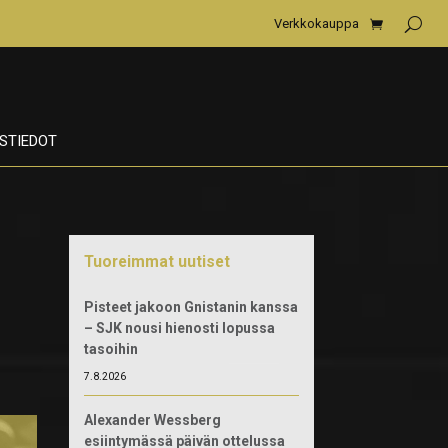
Verkkokauppa
STIEDOT
Tuoreimmat uutiset
Pisteet jakoon Gnistanin kanssa
– SJK nousi hienosti lopussa
tasoihin
7.8.2026
Alexander Wessberg
esiintymässä päivän ottelussa