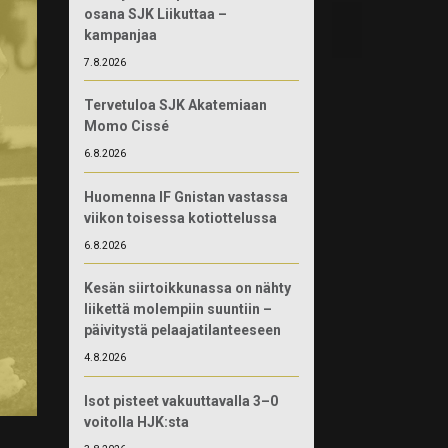
osana SJK Liikuttaa –
kampanjaa
7.8.2026
Tervetuloa SJK Akatemiaan
Momo Cissé
6.8.2026
Huomenna IF Gnistan vastassa
viikon toisessa kotiottelussa
6.8.2026
Kesän siirtoikkunassa on nähty
liikettä molempiin suuntiin –
päivitystä pelaajatilanteeseen
4.8.2026
Isot pisteet vakuuttavalla 3–0
voitolla HJK:sta