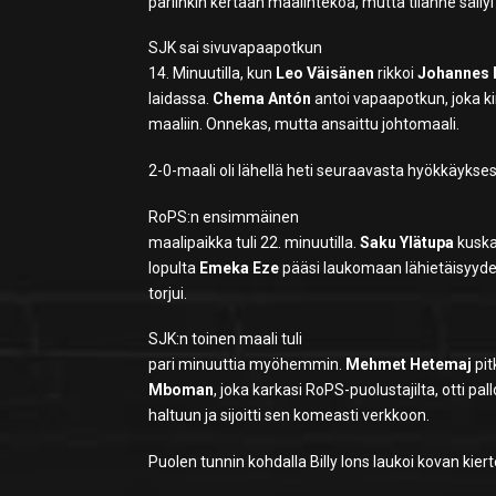
pariinkin kertaan maalintekoa, mutta tilanne säil
SJK sai sivuvapaapotkun
14. Minuutilla, kun
Leo Väisänen
rikkoi
Johannes 
laidassa.
Chema Antón
antoi vapaapotkun, joka k
maaliin. Onnekas, mutta ansaittu johtomaali.
2-0-maali oli lähellä heti seuraavasta hyökkäykse
RoPS:n ensimmäinen
maalipaikka tuli 22. minuutilla.
Saku Ylätupa
kuskas
lopulta
Emeka Eze
pääsi laukomaan lähietäisyyde
torjui.
SJK:n toinen maali tuli
pari minuuttia myöhemmin.
Mehmet Hetemaj
pit
Mboman
, joka karkasi RoPS-puolustajilta, otti pall
haltuun ja sijoitti sen komeasti verkkoon.
Puolen tunnin kohdalla Billy Ions laukoi kovan kie