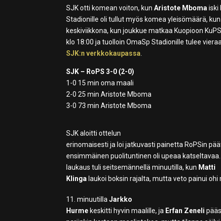
SJK otti komean voiton, kun
Aristote Mboma
iski
Stadionille oli tullut myös komea yleisömäärä, ku
keskiviikkona, kun joukkue matkaa Kuopioon KuPS:
klo 18:00 ja tuolloin OmaSp Stadionille tulee vie
SJK:n verkkokaupassa
.
SJK – RoPS 3-0 (2-0)
1-0 15 min oma maali
2-0 25 min Aristote Mboma
3-0 73 min Aristote Mboma
SJK aloitti ottelun
erinomaisesti ja loi jatkuvasti painetta RoPSin pää
ensimmäinen puolituntinen oli upeaa katseltavaa
laukaus tuli seitsemännellä minuutilla, kun
Matti
Klinga
laukoi boksin rajalta, mutta veto painui ohi
11. minuutilla
Jarkko
Hurme
keskitti hyvin maalille, ja
Erfan Zeneli
pääs