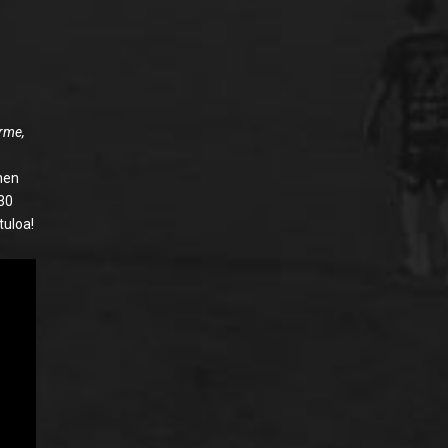
urme,
nen
:30
tuloa!