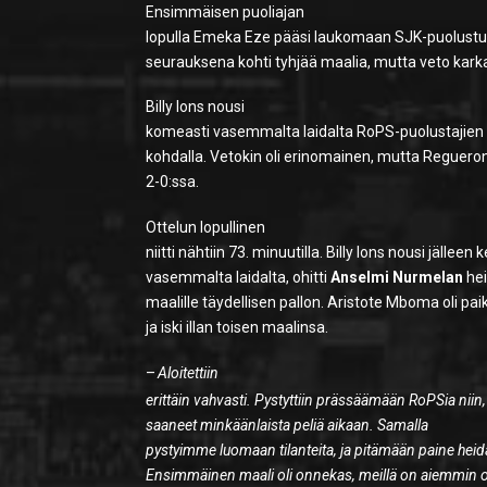
Ensimmäisen puoliajan
lopulla Emeka Eze pääsi laukomaan SJK-puolust
seurauksena kohti tyhjää maalia, mutta veto karkas
Billy Ions nousi
komeasti vasemmalta laidalta RoPS-puolustajien o
kohdalla. Vetokin oli erinomainen, mutta Regueron
2-0:ssa.
Ottelun lopullinen
niitti nähtiin 73. minuutilla. Billy Ions nousi jälleen 
vasemmalta laidalta, ohitti
Anselmi Nurmelan
hei
maalille täydellisen pallon. Aristote Mboma oli paik
ja iski illan toisen maalinsa.
–
Aloitettiin
erittäin vahvasti. Pystyttiin prässäämään RoPSia niin, 
saaneet minkäänlaista peliä aikaan. Samalla
pystyimme luomaan tilanteita, ja pitämään paine hei
Ensimmäinen maali oli onnekas, meillä on aiemmin o