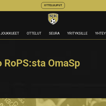
OTTELULIPUT
JOUKKUEET
OTTELUT
SEURA
YRITYKSILLE
YHTEY
to RoPS:sta OmaSp