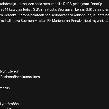
 kahdesti ja kertaalleen pallo meni maaliin RoPS-pelaajasta. OmaSp
n 3644 katsojaa todisti SJK:n näytöstä. Seuraavan kerran SJK pelaa jo en
n vieraaksi. Kotona pelataan heti seuraavana viikonloppuna, lauantaina
raaksi hallitseva Suomen Mestari IFK Mariehamn. Ennakkoliput myynnissä
tyyn. Etenkin
. Ensimmäinen kunnollinen
 maalin.
i yrittämään