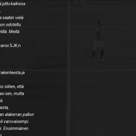
juttu kaikissa
,
 saatiin vielä
ä on odoteltu.
illä. Meillä
 sanoi SJK:n
ärakenteesta ja
ko siihen, että
pasi sen, mutta
tä.
aista,
an alakerran pallon
oli varovaisempi.
tui. Ensimmäinen
n.