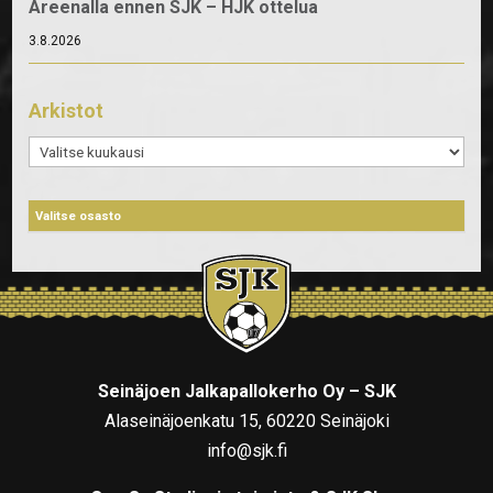
Areenalla ennen SJK – HJK ottelua
3.8.2026
Arkistot
Arkistot
Seinäjoen Jalkapallokerho Oy – SJK
Alaseinäjoenkatu 15, 60220 Seinäjoki
info@sjk.fi