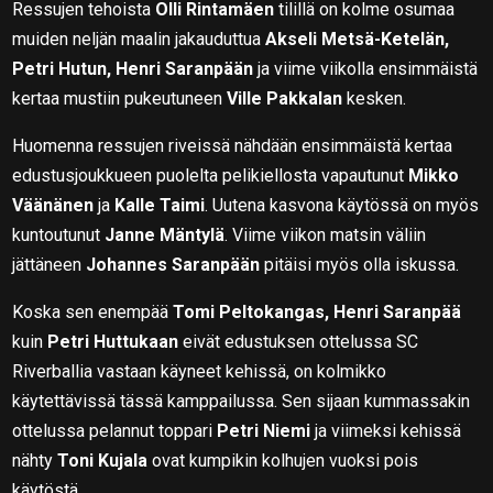
Ressujen tehoista
Olli Rintamäen
tilillä on kolme osumaa
muiden neljän maalin jakauduttua
Akseli Metsä-Ketelän,
Petri Hutun, Henri Saranpään
ja viime viikolla ensimmäistä
kertaa mustiin pukeutuneen
Ville Pakkalan
kesken.
Huomenna ressujen riveissä nähdään ensimmäistä kertaa
edustusjoukkueen puolelta pelikiellosta vapautunut
Mikko
Väänänen
ja
Kalle Taimi
. Uutena kasvona käytössä on myös
kuntoutunut
Janne Mäntylä
. Viime viikon matsin väliin
jättäneen
Johannes Saranpään
pitäisi myös olla iskussa.
Koska sen enempää
Tomi Peltokangas, Henri Saranpää
kuin
Petri Huttukaan
eivät edustuksen ottelussa SC
Riverballia vastaan käyneet kehissä, on kolmikko
käytettävissä tässä kamppailussa. Sen sijaan kummassakin
ottelussa pelannut toppari
Petri Niemi
ja viimeksi kehissä
nähty
Toni Kujala
ovat kumpikin kolhujen vuoksi pois
käytöstä.