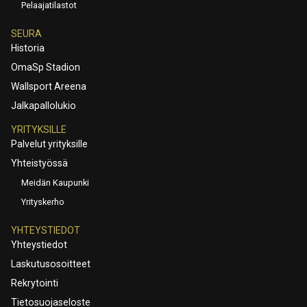
Pelaajatilastot
SEURA
Historia
OmaSp Stadion
Wallsport Areena
Jalkapallolukio
YRITYKSILLE
Palvelut yrityksille
Yhteistyössä
Meidän Kaupunki
Yrityskerho
YHTEYSTIEDOT
Yhteystiedot
Laskutusosoitteet
Rekrytointi
Tietosuojaseloste