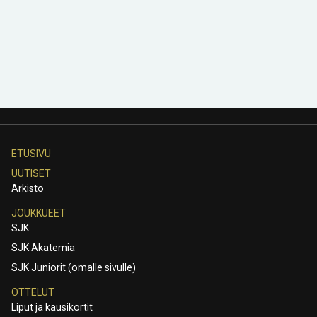
ETUSIVU
UUTISET
Arkisto
JOUKKUEET
SJK
SJK Akatemia
SJK Juniorit (omalle sivulle)
OTTELUT
Liput ja kausikortit