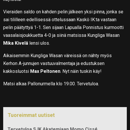
Vieraiden saldo on kahden pelin jälkeen yksi pinna, jonka se
sai tililleen edellisessä ottelussaan Kaskö IK:ta vastaan
pelin päätyttyä 1-1. Sen sijaan Lapualla Ponnistus kurmootti
vaasalaisjoukkuetta 4-0 ja siinä matsissa Kungliga Wasan
Mika Kivelä
lensi ulos.
Aikaisemmin Kungliga Wasan väreissä on nähty myös
Kerhon A-junnujen vastuuvalmentaja ja edustuksen
kakkosluotsi
Max Peltonen
. Nyt näin tuskin käy!
Matsi alkaa Pallonurmella klo 19.00. Tervetuloa.
Tuoreimmat uutiset
Tervetuloa SJK Akatemiaan Momo Cissé