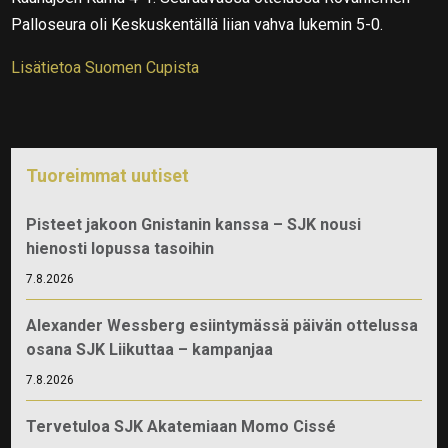
Palloseura oli Keskuskentällä liian vahva lukemin 5-0.
Lisätietoa Suomen Cupista
Tuoreimmat uutiset
Pisteet jakoon Gnistanin kanssa – SJK nousi
hienosti lopussa tasoihin
7.8.2026
Alexander Wessberg esiintymässä päivän ottelussa
osana SJK Liikuttaa – kampanjaa
7.8.2026
Tervetuloa SJK Akatemiaan Momo Cissé