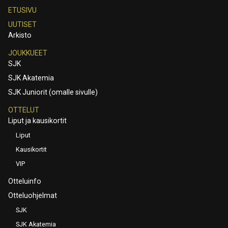
ETUSIVU
UUTISET
Arkisto
JOUKKUEET
SJK
SJK Akatemia
SJK Juniorit (omalle sivulle)
OTTELUT
Liput ja kausikortit
Liput
Kausikortit
VIP
Otteluinfo
Otteluohjelmat
SJK
SJK Akatemia