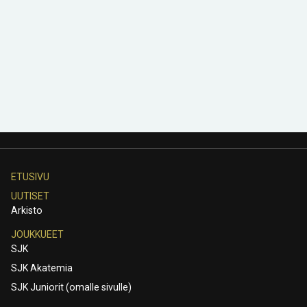
ETUSIVU
UUTISET
Arkisto
JOUKKUEET
SJK
SJK Akatemia
SJK Juniorit (omalle sivulle)