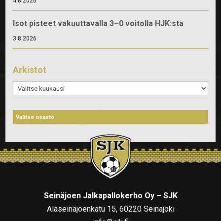
4.8.2026
Isot pisteet vakuuttavalla 3–0 voitolla HJK:sta
3.8.2026
Arkistot
Arkistot
Seinäjoen Jalkapallokerho Oy – SJK
Alaseinäjoenkatu 15, 60220 Seinäjoki