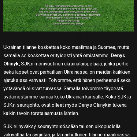
Ukrainan tilanne koskettaa koko maailmaa ja Suomea, mutta
samalla se koskettaa erityisesti yhtä omistamme.
Denys
Oliinyk,
SJK:n monivuotinen ukrainalaispelaaja, jonka perhe
sekä lapset ovat parhaillaan Ukrainassa, on meidän kaikkien
ajatuksissa vahvasti. Toivomme, että hänen perheensä sekä
ystävänsä olisivat turvassa. Samalla toivomme täydestä
sydämestämme samaa koko Ukrainan kansalle. Koko SJK ja
SJK:n seurajohto, ovat olleet myös Denys Oliinykin tukena
kaikin tavoin torstaiaamusta lähtien.
SJK ei hyväksy seurayhteisössään tai sen ulkopuolella
väkivaltaa tai syrjintää, ja tämänhetkinen tilanne maailmassa