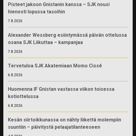
Pisteet jakoon Gnistanin kanssa – SJK nousi
hienosti lopussa tasoihin
7.8.2026
Alexander Wessberg esiintymässä päivän ottelussa
osana SJK Liikuttaa – kampanjaa
7.8.2026
Tervetuloa SJK Akatemiaan Momo Cissé
6.8.2026
Huomenna IF Gnistan vastassa viikon toisessa
kotiottelussa
6.8.2026
Kesän siirtoikkunassa on nähty liikettä molempiin
suuntiin – päivitystä pelaajatilanteeseen