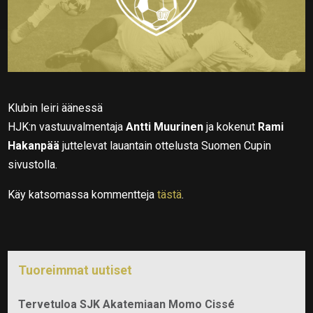
Klubin leiri äänessä
HJK:n vastuuvalmentaja
Antti Muurinen
ja kokenut
Rami
Hakanpää
juttelevat lauantain ottelusta Suomen Cupin
sivustolla.
Käy katsomassa kommentteja
tästä
.
Tuoreimmat uutiset
Tervetuloa SJK Akatemiaan Momo Cissé