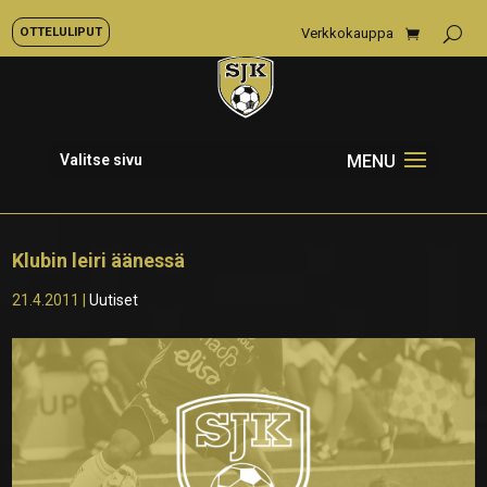
OTTELULIPUT
Verkkokauppa
Valitse sivu
Klubin leiri äänessä
21.4.2011
|
Uutiset