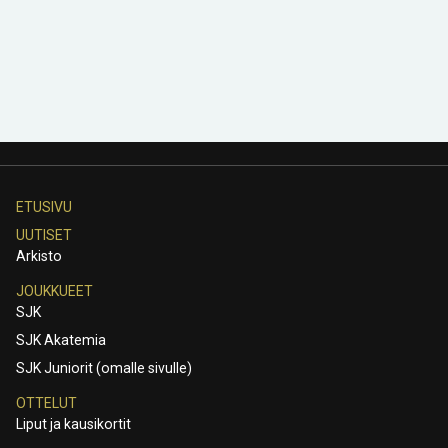
ETUSIVU
UUTISET
Arkisto
JOUKKUEET
SJK
SJK Akatemia
SJK Juniorit (omalle sivulle)
OTTELUT
Liput ja kausikortit