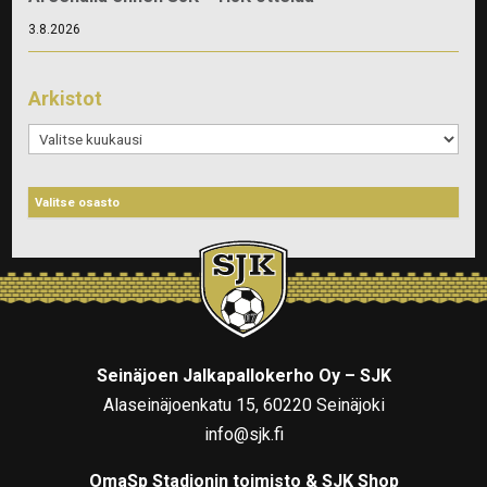
3.8.2026
Arkistot
Arkistot
Seinäjoen Jalkapallokerho Oy – SJK
Alaseinäjoenkatu 15, 60220 Seinäjoki
info@sjk.fi
OmaSp Stadionin toimisto & SJK Shop