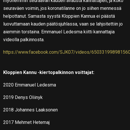
myöhemmin seuraavan kauden avausta kannattajien, ja koko
seuraväen voimin, jos koronatilanne on jo siihen mennessä
helpottanut. Samasta syystä Kloppien Kannua ei päästä
luovuttamaan kauden päätösjuhlassa, vaan se lahjoitettiin jo
aiemmin torstaina. Emmanuel Ledesma kiitti kannattajia
videolla palkinnosta.
https://www.facebook.com/SJK07/videos/65033199898156
Kloppien Kannu -kiertopalkinnon voittajat:
2020 Emmanuel Ledesma
2019 Denys Oliinyk
2018 Johannes Laaksonen
2017 Mehmet Hetemaj