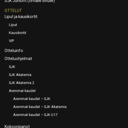
SJK Juniorit (omalle sivulle)
OTTELUT
Liput ja kausikortit
Liput
Kausikortit
VIP
Otteluinfo
Otteluohjelmat
SJK
SJK Akatemia
SJK Akatemia 2
Aiemmat kaudet
Aiemmat kaudet – SJK
Aiemmat kaudet – SJK Akatemia
Aiemmat kaudet – SJK U17
Kokoonpanot