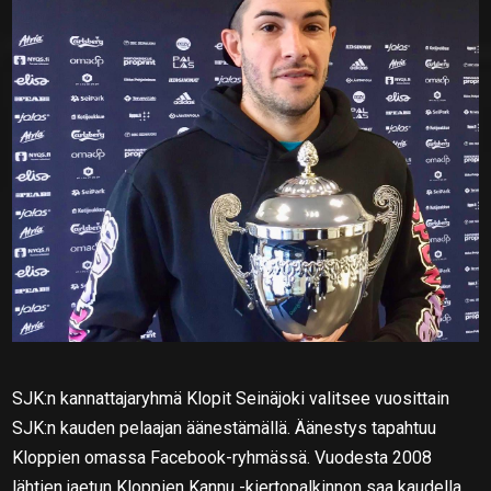
SJK:n kannattajaryhmä Klopit Seinäjoki valitsee vuosittain
SJK:n kauden pelaajan äänestämällä. Äänestys tapahtuu
Kloppien omassa Facebook-ryhmässä. Vuodesta 2008
lähtien jaetun Kloppien Kannu -kiertopalkinnon saa kaudella