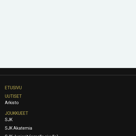
ETUSIVU
UUTISET
Arkisto
JOUKKUEET
SJK
SJK Akatemia