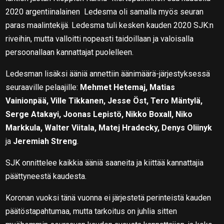
2020 argentiinalainen Ledesma oli samalla myös seuran
paras maalintekijä. Ledesma tuli kesken kauden 2020 SJK:n
riveihin, mutta valloitti nopeasti taidoillaan ja valoisalla
persoonallaan kannattajat puolelleen.
Ledesman lisäksi ääniä annettiin äänimäärä-järjestyksessä
seuraaville pelaajille:
Mehmet Hetemaj, Matias
Vainionpää, Ville Tikkanen, Jesse Öst, Tero Mäntylä,
Serge Atakayi, Joonas Lepistö, Nikko Boxall, Niko
Markkula, Walter Viitala, Matej Hradecky, Denys Oliinyk
ja
Jeremiah Streng
.
SJK onnittelee kaikkia ääniä saaneita ja kiittää kannattajia
päättyneestä kaudesta.
Koronan vuoksi tänä vuonna ei järjestetä perinteistä kauden
päätöstapahtumaa, mutta tarkoitus on juhlia sitten