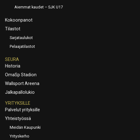
Aiemmat kaudet – SJK U17
Kokoonpanot
Tilastot
Sarjataulukot
Pelaajatilastot
SEURA
Historia
OmaSp Stadion
Wallsport Areena
Jalkapallolukio
YRITYKSILLE
Palvelut yrityksille
Yhteistyössä
Meidän Kaupunki
Yrityskerho