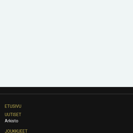
ETUSIVU
UUTISET
Arkisto
JOUKKUEET