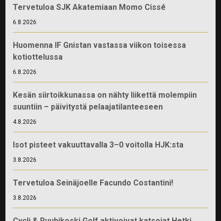
Tervetuloa SJK Akatemiaan Momo Cissé
6.8.2026
Huomenna IF Gnistan vastassa viikon toisessa
kotiottelussa
6.8.2026
Kesän siirtoikkunassa on nähty liikettä molempiin
suuntiin – päivitystä pelaajatilanteeseen
4.8.2026
Isot pisteet vakuuttavalla 3–0 voitolla HJK:sta
3.8.2026
Tervetuloa Seinäjoelle Facundo Costantini!
3.8.2026
Cycli & Ruuhikoski Golf aktivoivat katsojat Hetki