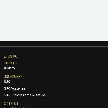
ETUSIVU
UUTISET
Arkisto
JOUKKUEET
SJK
SJK Akatemia
SJK Juniorit (omalle sivulle)
OTTELUT