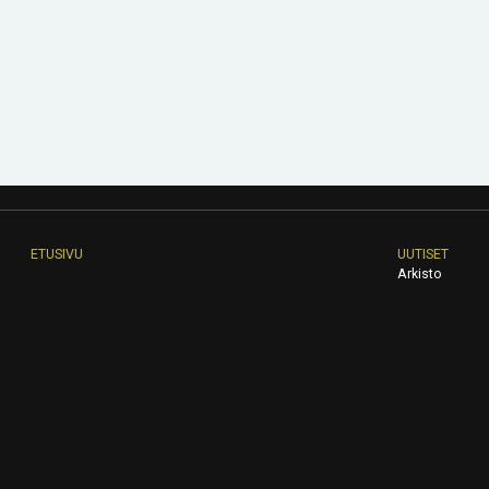
ETUSIVU
UUTISET
Arkisto