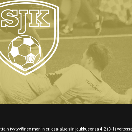
erittäin tyytyväinen moniin eri osa-alueisiin joukkueensa 4-2 (3-1) voitoss