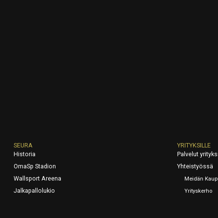
SEURA
YRITYKSILLE
Historia
Palvelut yrityksi
OmaSp Stadion
Yhteistyössä
Wallsport Areena
Meidän Kaup
Jalkapallolukio
Yrityskerho