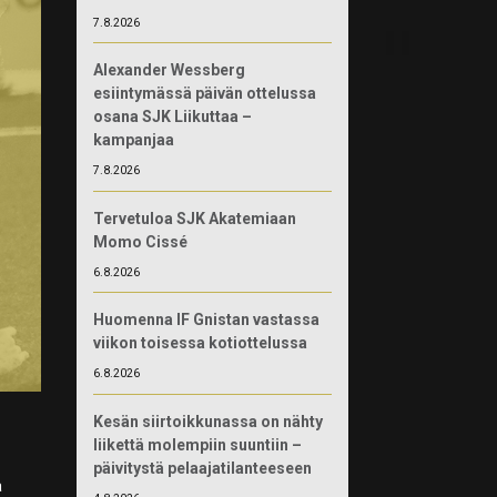
7.8.2026
Alexander Wessberg
esiintymässä päivän ottelussa
osana SJK Liikuttaa –
kampanjaa
7.8.2026
Tervetuloa SJK Akatemiaan
Momo Cissé
6.8.2026
Huomenna IF Gnistan vastassa
viikon toisessa kotiottelussa
6.8.2026
Kesän siirtoikkunassa on nähty
liikettä molempiin suuntiin –
päivitystä pelaajatilanteeseen
a