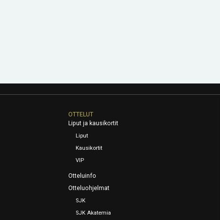
OTTELUT
Liput ja kausikortit
Liput
Kausikortit
VIP
Otteluinfo
Otteluohjelmat
SJK
SJK Akatemia