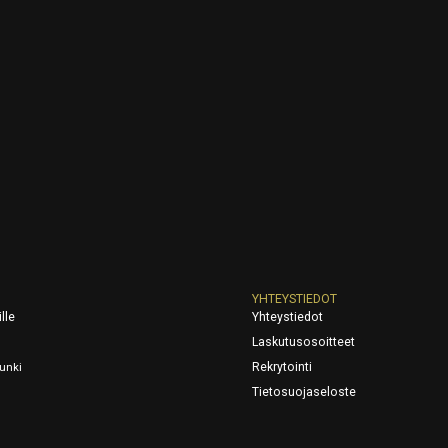
YHTEYSTIEDOT
lle
Yhteystiedot
Laskutusosoitteet
Rekrytointi
unki
Tietosuojaseloste