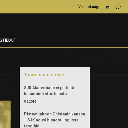
Verkkokauppa
STIEDOT
Tuoreimmat uutiset
SJK Akatemialle ei pisteitä
lauantain kotiottelusta
8.8.2026
Pisteet jakoon Gnistanin kanssa
– SJK nousi hienosti lopussa
tasoihin