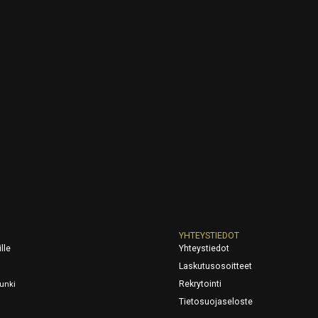
YHTEYSTIEDOT
lle
Yhteystiedot
Laskutusosoitteet
Rekrytointi
unki
Tietosuojaseloste