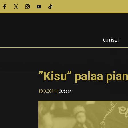
UUTISET
”Kisu” palaa pia
10.3.2011
|
Uutiset