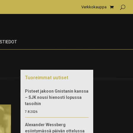
Verkkokauppa
STIEDOT
Tuoreimmat uutiset
Pisteet jakoon Gnistanin kanssa
– SJK nousi hienosti lopussa
tasoihin
7.8.2026
Alexander Wessberg
esiintymässä päivän ottelussa