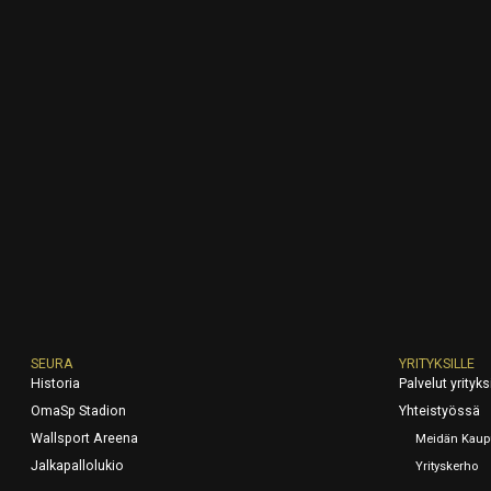
SEURA
YRITYKSILLE
Historia
Palvelut yrityksi
OmaSp Stadion
Yhteistyössä
Wallsport Areena
Meidän Kaup
Jalkapallolukio
Yrityskerho