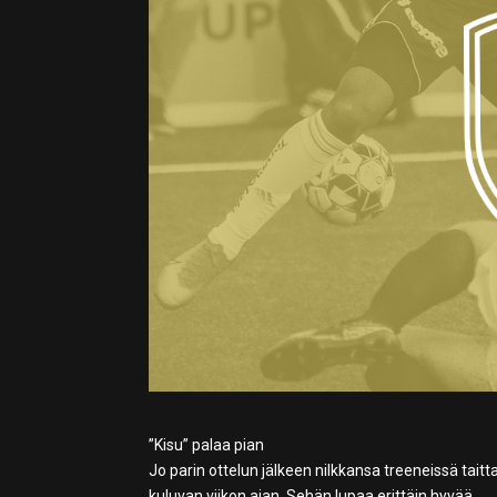
”Kisu” palaa pian
Jo parin ottelun jälkeen nilkkansa treeneissä tait
kuluvan viikon ajan. Sehän lupaa erittäin hyvää.