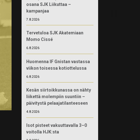
osana SJK Liikuttaa –
kampanjaa
7.8.2026
Tervetuloa SJK Akatemiaan
Momo Cissé
6.8.2026
Huomenna IF Gnistan vastassa
viikon toisessa kotiottelussa
6.8.2026
Kesän siirtoikkunassa on nähty
liikettä molempiin suuntiin –
päivitystä pelaajatilanteeseen
4.8.2026
Isot pisteet vakuuttavalla 3–0
voitolla HJK:sta