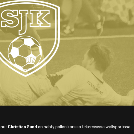
tanut
Christian Sund
on nähty pallon kanssa tekemisissä wallsportissa