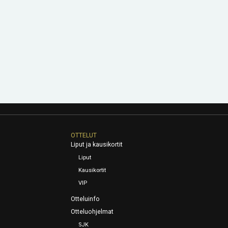
OTTELUT
Liput ja kausikortit
Liput
Kausikortit
VIP
Otteluinfo
Otteluohjelmat
SJK