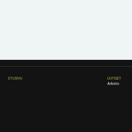
ETUSIVU
UUTISET
Arkisto