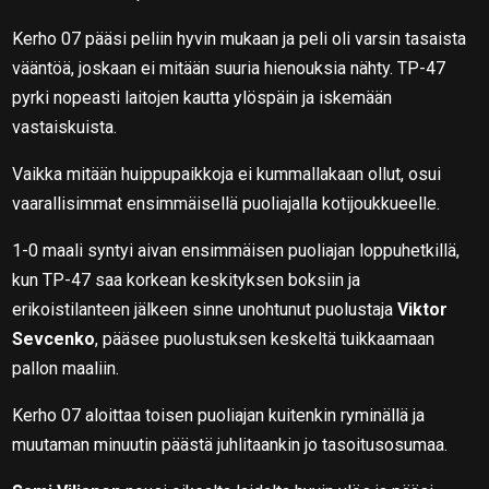
Kerho 07 pääsi peliin hyvin mukaan ja peli oli varsin tasaista
vääntöä, joskaan ei mitään suuria hienouksia nähty. TP-47
pyrki nopeasti laitojen kautta ylöspäin ja iskemään
vastaiskuista.
Vaikka mitään huippupaikkoja ei kummallakaan ollut, osui
vaarallisimmat ensimmäisellä puoliajalla kotijoukkueelle.
1-0 maali syntyi aivan ensimmäisen puoliajan loppuhetkillä,
kun TP-47 saa korkean keskityksen boksiin ja
erikoistilanteen jälkeen sinne unohtunut puolustaja
Viktor
Sevcenko
, pääsee puolustuksen keskeltä tuikkaamaan
pallon maaliin.
Kerho 07 aloittaa toisen puoliajan kuitenkin ryminällä ja
muutaman minuutin päästä juhlitaankin jo tasoitusosumaa.