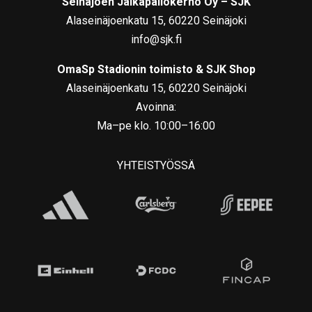
Seinäjoen Jalkapallokerho Oy – SJK
Alaseinäjoenkatu 15, 60220 Seinäjoki
info@sjk.fi
OmaSp Stadionin toimisto & SJK Shop
Alaseinäjoenkatu 15, 60220 Seinäjoki
Avoinna:
Ma–pe klo. 10:00–16:00
YHTEISTYÖSSÄ