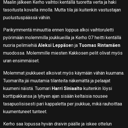
Maalin jälkeen Kerho vaihtoi kentällä tuoretta verta ja haki
tasoitusta kovalla innolla. Mutta tila jäi kuitenkin vastustajan
puolustuspäässä vähiin.
Parikymmentä minuuttia ennen loppua alkoi vaihtoruletti
pyörimään molemmilla joukkueilla ja Kerho 07 heitti kentällä
nuoria pelimiehiä
Aleksi Leppäse
n ja
Tuomas Rintamäen
muodossa. Molemmille miesten Kakkosen pelit olivat myös
uran ensimmäiset.
Molemmat joukkueet alkoivat myös käymään vähän kuumana.
Tuomarilta jäi muutamia tilanteita näkemättä ja pelaajat
kuumeni näistä. Tuomari
Harri Siniaalto
kuitenkin löysi
korttipakkansa ja lyhyen ajan sisään keltaisia nousee
tasapuolisisesti pari kappaletta per joukkue, mikä rauhoittaa
kuumentuneet tunteet.
Kerho saa lopussa hyvän draivin päälle ja iskee ottelun