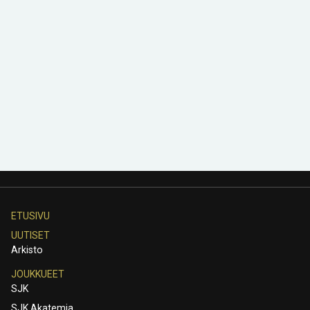
ETUSIVU
UUTISET
Arkisto
JOUKKUEET
SJK
SJK Akatemia