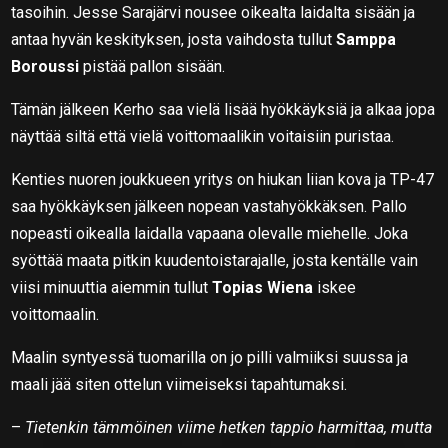
tasoihin. Jesse Sarajärvi nousee oikealta laidalta sisään ja
antaa hyvän keskityksen, josta vaihdosta tullut
Samppa
Boroussi
pistää pallon sisään.
Tämän jälkeen Kerho saa vielä lisää hyökkäyksiä ja alkaa jopa
näyttää siltä että vielä voittomaalikin voitaisiin puristaa.
Kenties nuoren joukkueen yritys on hiukan liian kova ja TP-47
saa hyökkäyksen jälkeen nopean vastahyökkäksen. Pallo
nopeasti oikealla laidalla vapaana olevalle miehelle. Joka
syöttää maata pitkin kuudentoistarajalle, josta kentälle vain
viisi minuuttia aiemmin tullut
Topias Wiena
iskee
voittomaalin.
Maalin syntyessä tuomarilla on jo pilli valmiiksi suussa ja
maali jää siten ottelun viimeiseksi tapahtumaksi.
–
Tietenkin tämmöinen viime hetken tappio harmittaa, mutta