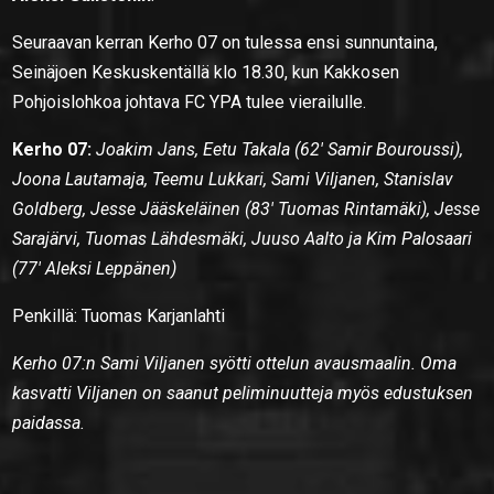
Seuraavan kerran Kerho 07 on tulessa ensi sunnuntaina,
Seinäjoen Keskuskentällä klo 18.30, kun Kakkosen
Pohjoislohkoa johtava FC YPA tulee vierailulle.
Kerho 07:
Joakim Jans, Eetu Takala (62′ Samir Bouroussi),
Joona Lautamaja, Teemu Lukkari, Sami Viljanen, Stanislav
Goldberg, Jesse Jääskeläinen (83′ Tuomas Rintamäki), Jesse
Sarajärvi, Tuomas Lähdesmäki, Juuso Aalto ja Kim Palosaari
(77′ Aleksi Leppänen)
Penkillä: Tuomas Karjanlahti
Kerho 07:n Sami Viljanen syötti ottelun avausmaalin. Oma
kasvatti Viljanen on saanut peliminuutteja myös edustuksen
paidassa.