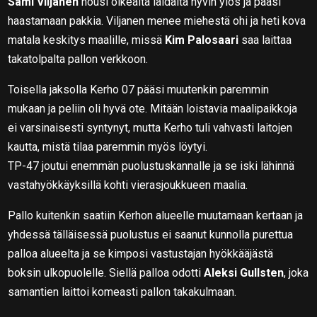
Sami Viljanen
nousi oikealta laidalta hyvin ylös ja pääsi
haastamaan pakkia. Viljanen menee miehestä ohi ja heti kova
matala keskitys maalille, missä
Kim Palosaari
saa laittaa
takatolpalta pallon verkkoon.
Toisella jaksolla Kerho 07 pääsi muutenkin paremmin
mukaan ja peliin oli hyvä ote. Mitään loistavia maalipaikkoja
ei varsinaisesti syntynyt, mutta Kerho tuli vahvasti laitojen
kautta, mistä tilaa paremmin myös löytyi.
TP-47 joutui enemmän puolustuskannalle ja se iski lähinnä
vastahyökkäyksillä kohti vierasjoukkueen maalia.
Pallo kuitenkin saatiin Kerhon alueelle muutamaan kertaan ja
yhdessä tälläisessä puolustus ei saanut kunnolla purettua
palloa alueelta ja se kimposi vastustajan hyökkääjästä
boksin ulkopuolelle. Siellä palloa odotti
Aleksi Gullsten
, joka
samantien laittoi komeasti pallon takakulmaan.