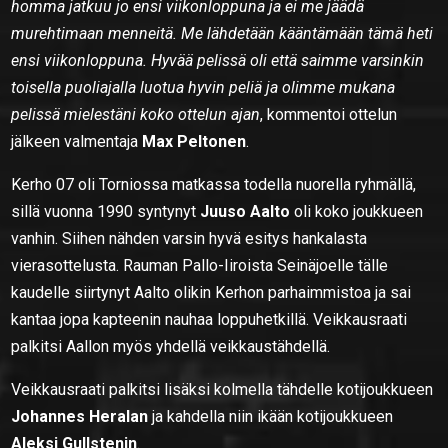
homma jatkuu jo ensi viikonloppuna ja ei me jäädä
murehtimaan menneitä. Me lähdetään kääntämään tämä heti
ensi viikonloppuna. Hyvää pelissä oli että saimme varsinkin
toisella puoliajalla luotua hyvin peliä ja olimme mukana
pelissä mielestäni koko ottelun ajan
, kommentoi ottelun
jälkeen valmentaja
Max Peltonen
.
Kerho 07 oli Torniossa matkassa todella nuorella ryhmällä,
sillä vuonna 1990 syntynyt
Juuso Aalto
oli koko joukkueen
vanhin. Siihen nähden varsin hyvä esitys hankalasta
vierasottelusta. Rauman Pallo-Iiroista Seinäjoelle tälle
kaudelle siirtynyt Aalto olikin Kerhon parhaimmistoa ja sai
kantaa jopa kapteenin nauhaa loppuhetkillä. Veikkausraati
palkitsi Aallon myös yhdellä veikkaustähdellä.
Veikkausraati palkitsi lisäksi kolmella tähdelle kotijoukkueen
Johannes Heralan
ja kahdella niin ikään kotijoukkueen
Aleksi Gullstenin
.