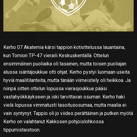
Kerho 07 Akatemia kärsi tappion kotiottelussa lauantaina,
kun Tornion TP-47 vieraili Keskuskentällä. Ottelun
ensimmäinen puoliaika oli tasainen, mutta toisen puoliajan
alussa isäntäjoukkue otti ohjat. Kerho pystyi luomaan useita
hyviä maalitilanteita, mutta tänään viimeistely oli heikkoa. Ja
niinpä sitten ottelun lopussa vierasjoukkue pääsi
vastahyökkäykseen ja iski tarvittavan osuman. Kerho haki
vielä lopussa vimmatusti tasoitusosumaa, mutta maalia ei
vain syntynyt. Tappio oli jo viides perättäinen ja putken myötä
Kerho on valahtanut Kakkosen pohjoislohkossa
tippumistaistoon.