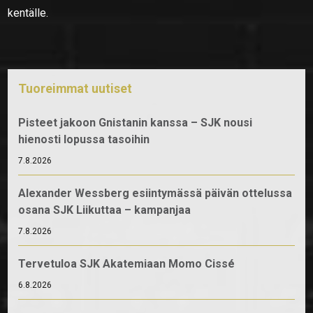
kentälle.
Tuoreimmat uutiset
Pisteet jakoon Gnistanin kanssa – SJK nousi
hienosti lopussa tasoihin
7.8.2026
Alexander Wessberg esiintymässä päivän ottelussa
osana SJK Liikuttaa – kampanjaa
7.8.2026
Tervetuloa SJK Akatemiaan Momo Cissé
6.8.2026