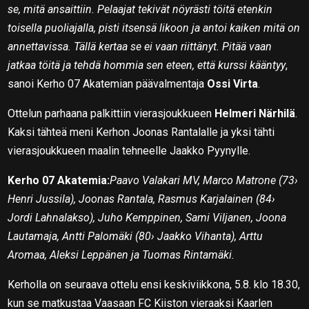
se, mitä ansaittiin. Pelaajat tekivät nöyrästi töitä etenkin
toisella puoliajalla, pisti itsensä likoon ja antoi kaiken mitä on
annettavissa. Tällä kertaa se ei vaan riittänyt. Pitää vaan
jatkaa töitä ja tehdä hommia sen eteen, että kurssi kääntyy
,
sanoi Kerho 07 Akatemian päävalmentaja
Ossi Virta
.
Ottelun parhaana palkittiin vierasjoukkueen
Helmeri Närhilä
.
Kaksi tähteä meni Kerhon Joonas Rantalalle ja yksi tähti
vierasjoukkueen maalin tehneelle Jaakko Pyynylle.
Kerho 07 Akatemia:
Paavo Valakari MV, Marco Matrone (73›
Henri Jussila), Joonas Rantala, Rasmus Karjalainen (84›
Jordi Lahnalakso), Juho Kemppinen, Sami Viljanen, Joona
Lautamaja, Antti Palomäki (80› Jaakko Vihanta), Arttu
Aromaa, Aleksi Leppänen ja Tuomas Rintamäki.
Kerholla on seuraava ottelu ensi keskiviikkona, 5.8. klo 18.30,
kun se matkustaa Vaasaan FC Kiiston vieraaksi Kaarlen