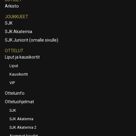
Arkisto
JOUKKUEET
SJK
SJK Akatemia
SJK Juniorit (omalle sivulle)
OTTELUT
Liput ja kausikortit
Liput
Kausikortit
VIP
Otteluinfo
Otteluohjelmat
SJK
SJK Akatemia
SJK Akatemia 2
Aiemmat kaudet