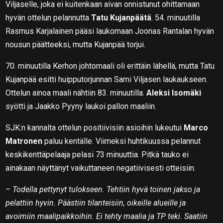
Viljaselle, joka ei kuitenkaan aivan onnistunut ohittamaan
hyvän ottelun pelannutta
Tatu Kujanpäätä
. 54. minuutilla
Rasmus Karjalainen pääsi laukomaan Joonas Rantalan hyvän
nousun päätteeksi, mutta Kujanpää torjui.
70. minuutilla Kerhon johtomaali oli erittäin lähellä, mutta Tatu
Kujanpää esitti huipputorjunnan Sami Viljasen laukaukseen.
Ottelun ainoa maali nähtiin 83. minuutilla.
Aleksi Isomäki
syötti ja Jaakko Pyyny laukoi pallon maaliin.
SJK:n kannalta ottelun positiivisiin asioihin lukeutui
Marco
Matronen
paluu kentälle. Viimeksi huhtikuussa pelannut
keskikenttäpelaaja pelasi 73 minuuttia. Pitkä tauko ei
ainakaan näyttänyt vaikuttaneen negatiivisesti otteisiin.
–
Todella pettynyt tulokseen. Tehtiin hyvä toinen jakso ja
pelattiin hyvin. Päästiin tilanteisiin, oikeille alueille ja
avoimiin maalipaikkoihin. Ei tehty maalia ja TP teki. Saatiin