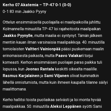
Kerho 07 Akatemia – TP-47 0-1 (0-0)
0-1 83 min Jaakko Pyyny
Ottelun ensimmäisellä puoliajalla ei maalipaikoilla juhlittu.
Kolmannella minuutilla TP-47 loi rajaheitosta maalipaikan
Jaakko Pyynylle
, mutta maalia ei syntynyt. Tämän jälkeen
mentiin kauan ilman varsinaisia maalipaikkoja. 40. minuutilla
torniolaisten
Valtteri Vainionpää
pääsi puskemaan maalin
erinomaisesta paikasta, mutta
Paavo Valakari
torjui
komeasti. Kerhon ensimmäisen puoliajan paras paikka tuli
lopussa, kun
Joonas Rantala
keskitti oikealta maalille.
Rasmus Karjalainen
ja
Sami Viljanen
olivat kummatkin
lähellä onnistumista, mutta kuin ihmeen kaupalla tilanne säilyi
maalittomana.
Kerho hallitsi toista puoliaikaa selvästi ja loi monta hyvää
maalipaikkaa. 50. minuutilla
Aleksi Leppänen
syötti Sami