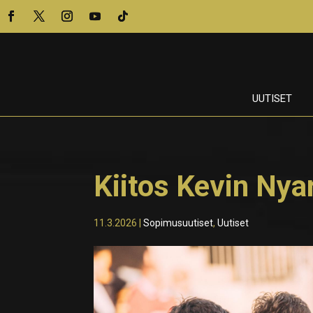
UUTISET
Kiitos Kevin Nya
11.3.2026
|
Sopimusuutiset
,
Uutiset