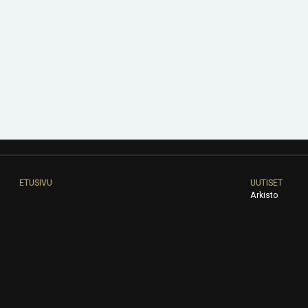
ETUSIVU
UUTISET
Arkisto