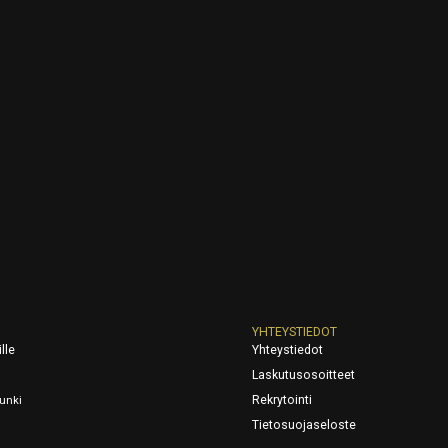
YHTEYSTIEDOT
lle
Yhteystiedot
Laskutusosoitteet
Rekrytointi
unki
Tietosuojaseloste