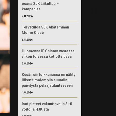
osana SJK Liikuttaa –
kampanjaa
7.8.2026
Tervetuloa SJK Akatemiaan
Momo Cissé
6.8.2026
Huomenna IF Gnistan vastassa
viikon toisessa kotiottelussa
6.8.2026
Kesän siirtoikkunassa on nähty
liikettä molempiin suuntiin –
päivitystä pelaajatilanteeseen
4.8.2026
Isot pisteet vakuuttavalla 3–0
voitolla HJK:sta