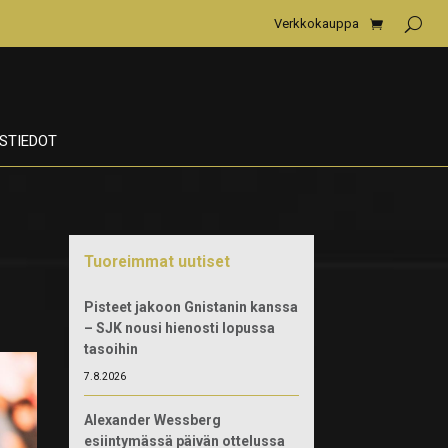
Verkkokauppa
STIEDOT
Tuoreimmat uutiset
Pisteet jakoon Gnistanin kanssa
– SJK nousi hienosti lopussa
tasoihin
7.8.2026
Alexander Wessberg
esiintymässä päivän ottelussa