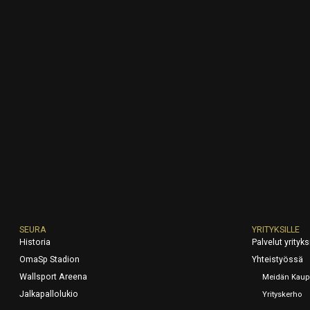
SEURA
YRITYKSILLE
Historia
Palvelut yrityksi
OmaSp Stadion
Yhteistyössä
Wallsport Areena
Meidän Kaup
Jalkapallolukio
Yrityskerho