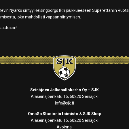
evin Nyarko siirtyy Helsingborgs IF:n joukkueeseen Superettaniin Ruotsi
isesta, joka mahdollisti vapaan siirtymisen.
aasteisiin!
Seinäjoen Jalkapallokerho Oy – SJK
Alaseinäjoenkatu 15, 60220 Seinäjoki
info@sjk.fi
OmaSp Stadionin toimisto & SJK Shop
Alaseinäjoenkatu 15, 60220 Seinäjoki
Avoinna: