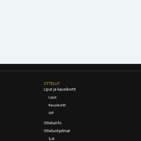
OTTELUT
Liput ja kausikortit
Liput
Kausikortit
VIP
Otteluinfo
Otteluohjelmat
SJK