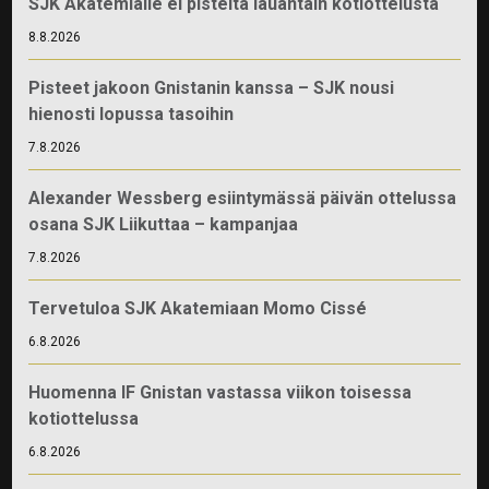
SJK Akatemialle ei pisteitä lauantain kotiottelusta
8.8.2026
Pisteet jakoon Gnistanin kanssa – SJK nousi
hienosti lopussa tasoihin
7.8.2026
Alexander Wessberg esiintymässä päivän ottelussa
osana SJK Liikuttaa – kampanjaa
7.8.2026
Tervetuloa SJK Akatemiaan Momo Cissé
6.8.2026
Huomenna IF Gnistan vastassa viikon toisessa
kotiottelussa
6.8.2026