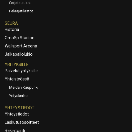
Sarjataulukot
Pelaajatilastot
SEURA
Historia
OmaSp Stadion
Wallsport Areena
Jalkapallolukio
YRITYKSILLE
Palvelut yrityksille
Yhteistyössä
Meidän Kaupunki
Yrityskerho
YHTEYSTIEDOT
Yhteystiedot
Laskutusosoitteet
Rekrytointi