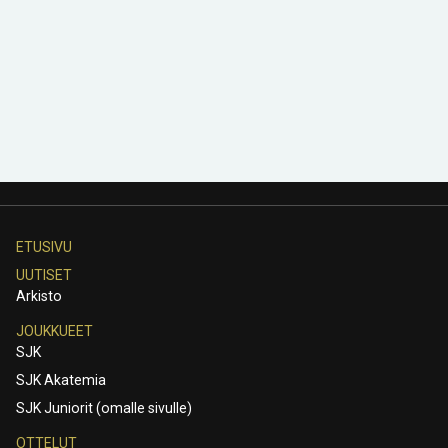
ETUSIVU
UUTISET
Arkisto
JOUKKUEET
SJK
SJK Akatemia
SJK Juniorit (omalle sivulle)
OTTELUT