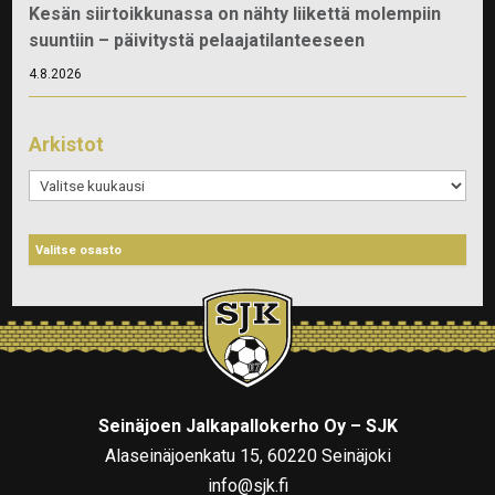
Kesän siirtoikkunassa on nähty liikettä molempiin
suuntiin – päivitystä pelaajatilanteeseen
4.8.2026
Arkistot
Arkistot
Seinäjoen Jalkapallokerho Oy – SJK
Alaseinäjoenkatu 15, 60220 Seinäjoki
info@sjk.fi