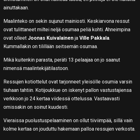
ainuttakaan.
Maalinteko on sekin sujunut mainiosti. Keskiarvona ressut
ovat tulittaneet miltei neljä osumaa peliä kohti. Ahneimpina
ovat olleet
Joonas Kuivalainen
ja
Ville Pakkala
.
Kummallakin on tilillään seitsemän osumaa.
Mikä kuitenkin parasta, peräti 13 pelaajaa on jo saanut
nimensä maalintekijätilastoon.
Ressujen kotiottelut ovat tarjonneet yleisölle osumia varsin
tiuhaan tahtiin. Kotijoukkue on iskenyt pallon vastustajiensa
verkkoon jo 24 kertaa viidessä ottelussa. Vastaavasti
omissakin on soinut kuudesti.
Vieraissa puolustuspelaaminen on ollut tiiviimpää, sillä vain
kolme kertaa on jouduttu hakemaan palloa ressujen verkosta.