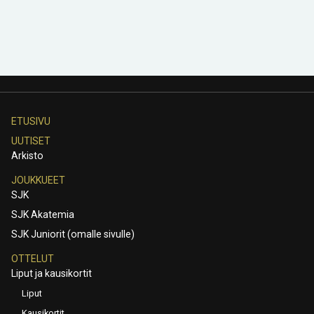
ETUSIVU
UUTISET
Arkisto
JOUKKUEET
SJK
SJK Akatemia
SJK Juniorit (omalle sivulle)
OTTELUT
Liput ja kausikortit
Liput
Kausikortit