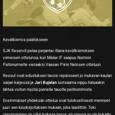
Kevätkierros päätökseen
SJK Reservit pelaa perjantai-iltana kevätkierroksen
viimeisen ottelunsa, kun Malax IF saapuu Nurmon
Pallonurmelle vieraaksi Vaasan Piirin Nelosen otteluun.
Ressut ovat edustuksen tavoin repäisseet jo mukavan kaulan
sarjan kärjessä ja
Jari Kujalan
luotsaama nippu haluaakin
lähteä voiton myötä pienelle tauolle pelihommista.
Ensimmäiset yhdeksän ottelua ovat tuloksellisesti menneet
juuri sen käsikirjoituksen mukaan, joka laadittiin. Toki
onnistuminen on ollut huikeaa tasoa, eli pinnoja ei ole hukattu