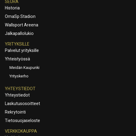
SEURA
Historia
OmaSp Stadion
Wallsport Areena
Jalkapallolukio
YRITYKSILLE
Palvelut yrityksille
Yhteistyössä
Meidän Kaupunki
Yrityskerho
YHTEYSTIEDOT
Yhteystiedot
Laskutusosoitteet
Rekrytointi
Tietosuojaseloste
VERKKOKAUPPA