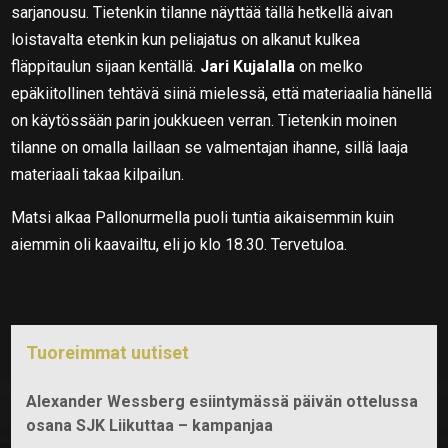
sarjanousu. Tietenkin tilanne näyttää tällä hetkellä aivan
loistavalta etenkin kun peliajatus on alkanut kulkea
fläppitaulun sijaan kentällä.
Jari Kujalalla
on melko
epäkiitollinen tehtävä siinä mielessä, että materiaalia hänellä
on käytössään parin joukkueen verran. Tietenkin moinen
tilanne on omalla laillaan se valmentajan ihanne, sillä laaja
materiaali takaa kilpailun.
Matsi alkaa Pallonurmella puoli tuntia aikaisemmin kuin
aiemmin oli kaavailtu, eli jo klo 18.30. Tervetuloa.
Tuoreimmat uutiset
Alexander Wessberg esiintymässä päivän ottelussa
osana SJK Liikuttaa – kampanjaa