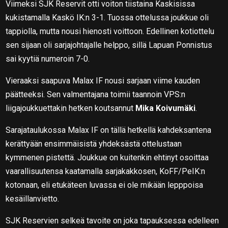
Viimeksi SJK Reservit otti voiton tiistaina Kaskisissa
kukistamalla Kaskö IK:n 3-1. Tuossa ottelussa joukkue oli
tappiolla, mutta nousi hienosti voittoon. Edellinen kotiottelu
sen sijaan oli sarjajohtajalle helppo, sillä Lapuan Ponnistus
sai kyytiä numeroin 7-0.
Vieraaksi saapuva Malax IF nousi sarjaan viime kauden
päätteeksi. Sen valmentajana toimii taannoin VPS:n
liigajoukkuettakin hetken koutsannut
Mika Koivumäki
.
Sarajataulukossa Malax IF on tällä hetkellä kahdeksantena
kerättyään ensimmäisistä yhdeksästä ottelustaan
kymmenen pistettä. Joukkue on kuitenkin ehtinyt osoittaa
vaarallisuutensa kaatamalla sarjakakkosen, KoFF/PeIK:n
kotonaan, eli etukäteen luvassa ei ole mikään lepppoisa
kesäillanvietto.
SJK Reservien selkeä tavoite on joka tapauksessa edelleen