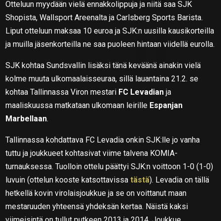
Otteluun myydään vielä ennakkolippuja ja niitä saa SJK
Shopista, Wallsport Areenalta ja Carlsberg Sports Barista.
Liput otteluun maksaa 10 euroa ja SJK:n uusilla kausikorteilla
ja muilla jäsenkorteilla ne saa puoleen hintaan viidellä eurolla.
SJK kohtaa Sundsvallin lisäksi tänä keväänä ainakin vielä
kolme muuta ulkomaalaisseuraa, sillä lauantaina 21.2. se
kohtaa Tallinnassa Viron mestari
FC Levadian
ja
maaliskuussa matkataan ulkomaan leirille
Espanjan
Marbellaan
.
Tallinnassa kohdattava FC Levadia onkin SJK:lle jo vanha
tuttu ja joukkueet kohtasivat viime talvena KOMIA-
turnauksessa. Tuolloin ottelu päättyi SJK:n voittoon 1-0 (1-0)
luvuin (ottelun kooste katsottavissa
tästä
). Levadia on tällä
hetkellä kovin virolaisjoukkue ja se on voittanut maan
mestaruuden yhteensä yhdeksän kertaa. Näistä kaksi
viimeisintä on tullut putkeen 2013 ja 2014. Joukkue