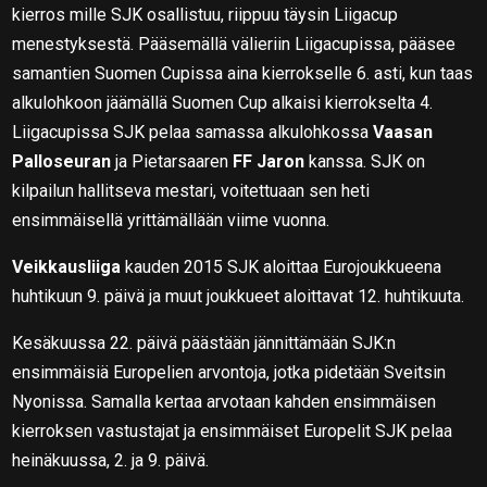
kierros mille SJK osallistuu, riippuu täysin Liigacup
menestyksestä. Pääsemällä välieriin Liigacupissa, pääsee
samantien Suomen Cupissa aina kierrokselle 6. asti, kun taas
alkulohkoon jäämällä Suomen Cup alkaisi kierrokselta 4.
Liigacupissa SJK pelaa samassa alkulohkossa
Vaasan
Palloseuran
ja Pietarsaaren
FF Jaron
kanssa. SJK on
kilpailun hallitseva mestari, voitettuaan sen heti
ensimmäisellä yrittämällään viime vuonna.
Veikkausliiga
kauden 2015 SJK aloittaa Eurojoukkueena
huhtikuun 9. päivä ja muut joukkueet aloittavat 12. huhtikuuta.
Kesäkuussa 22. päivä päästään jännittämään SJK:n
ensimmäisiä Europelien arvontoja, jotka pidetään Sveitsin
Nyonissa. Samalla kertaa arvotaan kahden ensimmäisen
kierroksen vastustajat ja ensimmäiset Europelit SJK pelaa
heinäkuussa, 2. ja 9. päivä.