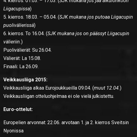
4. kierros. 01.03. – 17.03. (
SJK mukana jos jää alkulohkoon
Liigacupissa
)
5. kierros. 18.03. – 05.04. (
SJK mukana jos putoaa Liigacupin
puolivälierissä
)
6. kierros. To 16.04. (
SJK mukana jos on päässyt Liigacupin
välieriin.
)
Puolivälierät: Su 26.04.
Välierät: La 15.08.
Finaali: La 26.09.
Veikkausliiga 2015:
Veikkausliiga alkaa Eurojoukkueilla 09.04. (
muut 12.04.
)
Veikkausliigan otteluohjelmaa ei ole vielä julkistettu.
Euro-ottelut:
Europelien arvonnat: 22.06. arvotaan 1. ja 2. kierros Sveitsin
Nyonissa