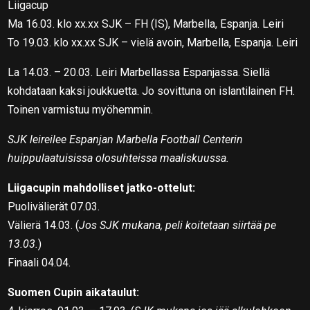
Liigacup
Ma 16.03. klo xx.xx SJK – FH (IS), Marbella, Espanja. Leiri
To 19.03. klo xx.xx SJK – vielä avoin, Marbella, Espanja. Leiri
La 14.03. – 20.03. Leiri Marbellassa Espanjassa. Siellä
kohdataan kaksi joukkuetta. Jo sovittuna on islantilainen FH.
Toinen varmistuu myöhemmin.
SJK leireilee Espanjan Marbella Football Centerin
huippulaatuisissa olosuhteissa maaliskuussa.
Liigacupin mahdolliset jatko-ottelut:
Puolivälierät 07.03.
Välierä 14.03. (
Jos SJK mukana, peli koitetaan siirtää pe
13.03.
)
Finaali 04.04.
Suomen Cupin aikataulut: