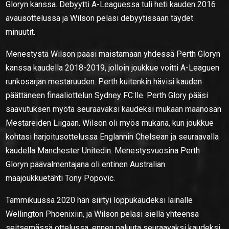
Gloryn kanssa. Debyytti A-Leaguessa tuli heti kauden 2016
avausottelussa ja Wilson pelasi debyytissaan täydet
minuutit.
Menestystä Wilson pääsi maistamaan yhdessä Perth Gloryn
kanssa kaudella 2018-2019, jolloin joukkue voitti A-Leaguen
runkosarjan mestaruuden. Perth kuitenkin hävisi kauden
päättäneen finaaliottelun Sydney FC:lle. Perth Glory pääsi
saavutuksen myötä seuraavaksi kaudeksi mukaan maanosan
Mestareiden Liigaan. Wilson oli myös mukana, kun joukkue
kohtasi harjoitusottelussa Englannin Chelsean ja seuraavalla
kaudella Manchester Unitedin. Menestysvuosina Perth
Gloryn päävalmentajana oli entinen Australian
maajoukkuetähti Tony Popovic.
Tammikuussa 2020 hän siirtyi loppukaudeksi lainalle
Wellington Phoenixiin, ja Wilson pelasi siellä yhteensä
seitsemässä ottelussa, ennen paluuta seuraavaksi kaudeksi