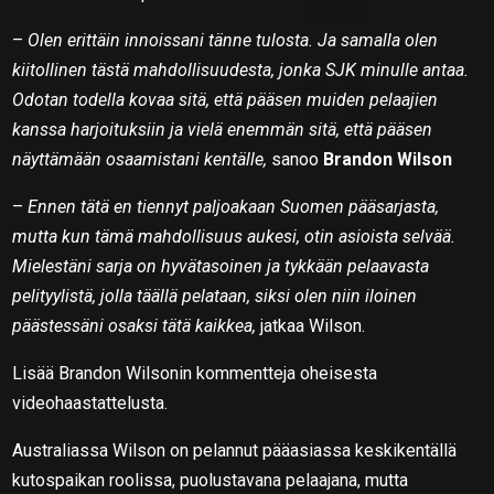
–
Olen erittäin innoissani tänne tulosta. Ja samalla olen
kiitollinen tästä mahdollisuudesta, jonka SJK minulle antaa.
Odotan todella kovaa sitä, että pääsen muiden pelaajien
kanssa harjoituksiin ja vielä enemmän sitä, että pääsen
näyttämään osaamistani kentälle,
sanoo
Brandon Wilson
–
Ennen tätä en tiennyt paljoakaan Suomen pääsarjasta,
mutta kun tämä mahdollisuus aukesi, otin asioista selvää.
Mielestäni sarja on hyvätasoinen ja tykkään pelaavasta
pelityylistä, jolla täällä pelataan, siksi olen niin iloinen
päästessäni osaksi tätä kaikkea,
jatkaa Wilson.
Lisää Brandon Wilsonin kommentteja oheisesta
videohaastattelusta.
Australiassa Wilson on pelannut pääasiassa keskikentällä
kutospaikan roolissa, puolustavana pelaajana, mutta