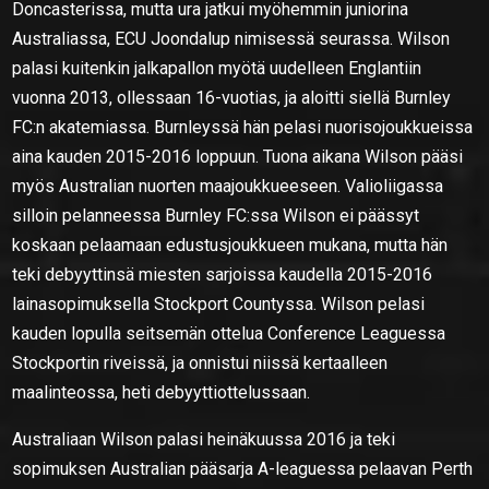
Doncasterissa, mutta ura jatkui myöhemmin juniorina
Australiassa, ECU Joondalup nimisessä seurassa. Wilson
palasi kuitenkin jalkapallon myötä uudelleen Englantiin
vuonna 2013, ollessaan 16-vuotias, ja aloitti siellä Burnley
FC:n akatemiassa. Burnleyssä hän pelasi nuorisojoukkueissa
aina kauden 2015-2016 loppuun. Tuona aikana Wilson pääsi
myös Australian nuorten maajoukkueeseen. Valioliigassa
silloin pelanneessa Burnley FC:ssa Wilson ei päässyt
koskaan pelaamaan edustusjoukkueen mukana, mutta hän
teki debyyttinsä miesten sarjoissa kaudella 2015-2016
lainasopimuksella Stockport Countyssa. Wilson pelasi
kauden lopulla seitsemän ottelua Conference Leaguessa
Stockportin riveissä, ja onnistui niissä kertaalleen
maalinteossa, heti debyyttiottelussaan.
Australiaan Wilson palasi heinäkuussa 2016 ja teki
sopimuksen Australian pääsarja A-leaguessa pelaavan Perth