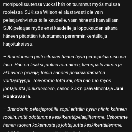
monipuolisuutensa vuoksi hän on tuurannut myös muissa
rooleissa. SJK:ssa Wilson ei alustavasti ole vain
pelaajavahvistus tälle kaudelle, vaan hänestä kaavaillaan
SJK-pelaajaa myös ensi kaudelle ja loppukauden aikana
häneen päästään tutustumaan paremmin kentällä ja
harjoituksissa.
–
Brandonissa pisti silmään hänen hyvä peruspelaamisensa
taso. Hän on lisäksi juoksuvoimainen, kamppailuvalmis ja
aktiivinen pelaaja, toisin sanoen periksiantamaton
voittajatyyppi. Toivomme totta kai, että hän tuo myös
johtajuutta joukkueeseen
, sanoo SJK:n päävalmentaja
Jani
Honkavaara.
–
Brandonin pelaajaprofiilii sopii erittäin hyvin niihin kahteen
rooliin, mitä odotamme keskikenttäpelaajiltamme. Uskomme
hänen tuovan kokemusta ja johtajuutta keskikentällemme,