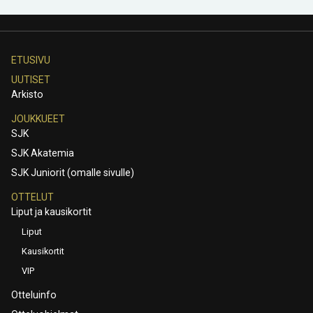
ETUSIVU
UUTISET
Arkisto
JOUKKUEET
SJK
SJK Akatemia
SJK Juniorit (omalle sivulle)
OTTELUT
Liput ja kausikortit
Liput
Kausikortit
VIP
Otteluinfo