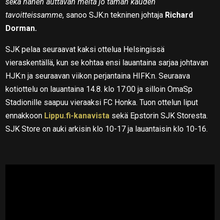
sekä hänen auttavan meitä jo tämän kauden
tavoitteissamme
, sanoo SJK:n tekninen johtaja
Richard
Dorman.
SJK pelaa seuraavat kaksi ottelua Helsingissä
vieraskentällä, kun se kohtaa ensi lauantaina sarjaa johtavan
HJK:n ja seuraavan viikon perjantaina HIFK:n. Seuraava
kotiottelu on lauantaina 14.8. klo 17:00 ja silloin OmaSp
Stadionille saapuu vieraaksi FC Honka. Tuon ottelun liput
ennakkoon
Lippu.fi-kanavista
sekä Epstorin SJK Storesta.
SJK Store on auki arkisin klo 10-17 ja lauantaisin klo 10-16.