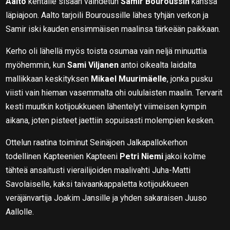
Aalto
kentälle sisään vaihdetun
Samir Bouroussin
kanssa
läpiajoon. Aalto tarjoili Bouroussille lähes tyhjän verkon ja
Samir iski kauden ensimmäisen maalinsa tärkeään paikkaan.
Kerho oli lähellä myös toista osumaa vain neljä minuuttia
myöhemmin, kun
Sami Viljanen
antoi oikealta laidalta
mallikkaan keskityksen
Mikael Muurimäelle
, jonka pusku
viisti vain hieman vasemmalta ohi oululaisten maalin. Tervarit
kesti muutkin kotijoukkueen lähentelyt viimeisen kympin
aikana, joten pisteet jaettiin sopuisasti molempien kesken.
Ottelun raatina toiminut Seinäjoen Jalkapallokerhon
todellinen Kapteenien Kapteeni
Petri Niemi
jakoi kolme
tähteä ansaitusti vierailijoiden maalivahti Juha-Matti
Savolaiselle, kaksi taivaankappaletta kotijoukkueen
veräjänvartija Joakim Jansille ja yhden sakaraisen Juuso
Aallolle.