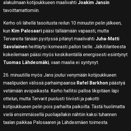
alakulmaan kotijoukkueen maalivahti
Joakim Jansin
tavoittamattomiin.
Kerho oli lähellä tasoitusta reilun 10 minuutin pelin jälkeen,
kun
Kim Palosaari
pääsi tälläämään vapaasti, mutta
Tervareita tänään pystyssä pitänyt maalivahti
Juha-Matti
Savolainen
heittäytyi komeasti pallon tielle. Jälkitilanteesta
kokeilemaan pääsi myös keskikentällä energisesti esiintynyt
Tuomas Lähdesmäki
, vaan maalia ei syntynyt.
26. minuutilla myös Jans joutui venymään kotijoukkueen
maalipuiden välissä parhaimpaansa
Rafel Barkhon
päästyä
vetämään avopaikasta. Kerho hallitsi palloa likipitäen läpi
ottelun, mutta Tervarit puolusti tiiviisti ja pakotti
kotijoukkueen pelin pois parhailta paikoilta. Tästä huolimatta
vielä ensimmäisellä puoliajallakin nähtiin kaksi tuhannen
taalan paikkaa Palosaaren ja Lähdesmäen toimesta.