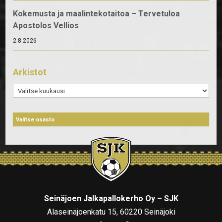
Kokemusta ja maalintekotaitoa – Tervetuloa
Apostolos Vellios
2.8.2026
Arkistot
Arkistot
Seinäjoen Jalkapallokerho Oy – SJK
Alaseinäjoenkatu 15, 60220 Seinäjoki