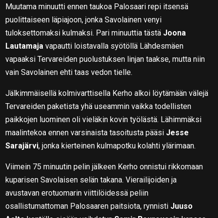
Muutama minuutti ennen taukoa Palosaari repi itsensä
puolittaiseen läpiajoon, jonka Savolainen venyi
tuloksettomaksi kulmaksi. Pari minuuttia tästä
Joona
Lautamaja
vapautti loistavalla syötöllä Lähdesmäen
vapaaksi Tervareiden puolustuksen linjan taakse, mutta niin
vain Savolainen ehti taas vedon tielle.
Jälkimmäisellä kolmivarttisella Kerho alkoi löytämään välejä
Tervareiden paketista yhä useammin vaikka todellisten
paikkojen luominen oli vieläkin kovin työlästä. Lähimmäksi
maalintekoa ennen varsinaista tasoitusta pääsi
Jesse
Sarajärvi
, jonka kierteinen kulmapotku kolahti ylärimaan.
Viimein 75 minuutin pelin jälkeen Kerho onnistui rikkomaan
kuparisen Savolaisen selän takana. Vierailijoiden ja
avustavan erotuomarin viittilöidessä peliin
osallistumattoman Palosaaren paitsiota, rynnisti
Juuso