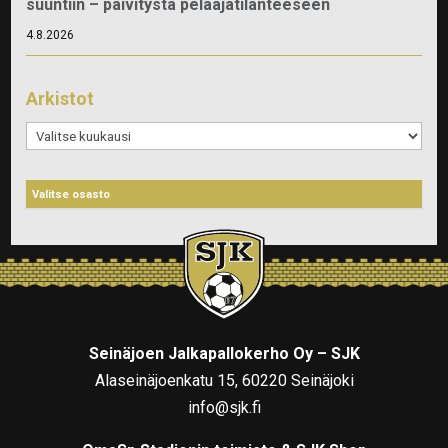
suuntiin – päivitystä pelaajatilanteeseen
4.8.2026
Arkistot
Arkistot
Seinäjoen Jalkapallokerho Oy – SJK
Alaseinäjoenkatu 15, 60220 Seinäjoki
info@sjk.fi