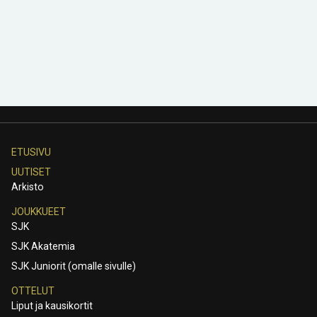
ETUSIVU
UUTISET
Arkisto
JOUKKUEET
SJK
SJK Akatemia
SJK Juniorit (omalle sivulle)
OTTELUT
Liput ja kausikortit