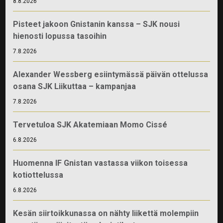
8.8.2026
Pisteet jakoon Gnistanin kanssa – SJK nousi
hienosti lopussa tasoihin
7.8.2026
Alexander Wessberg esiintymässä päivän ottelussa
osana SJK Liikuttaa – kampanjaa
7.8.2026
Tervetuloa SJK Akatemiaan Momo Cissé
6.8.2026
Huomenna IF Gnistan vastassa viikon toisessa
kotiottelussa
6.8.2026
Kesän siirtoikkunassa on nähty liikettä molempiin