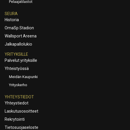
Pelaajatilastot
SEURA
Historia
OmaSp Stadion
Wallsport Areena
Jalkapallolukio
YRITYKSILLE
Palvelut yrityksille
Yhteistyössä
Meidän Kaupunki
Yrityskerho
YHTEYSTIEDOT
Yhteystiedot
Laskutusosoitteet
Rekrytointi
Tietosuojaseloste