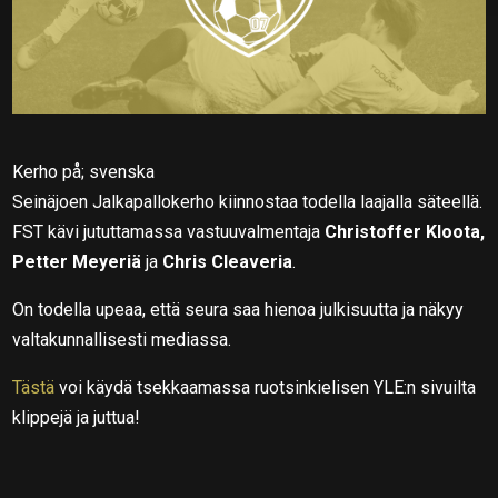
Kerho på; svenska
Seinäjoen Jalkapallokerho kiinnostaa todella laajalla säteellä.
FST kävi jututtamassa vastuuvalmentaja
Christoffer Kloota,
Petter Meyeriä
ja
Chris Cleaveria
.
On todella upeaa, että seura saa hienoa julkisuutta ja näkyy
valtakunnallisesti mediassa.
Tästä
voi käydä tsekkaamassa ruotsinkielisen YLE:n sivuilta
klippejä ja juttua!