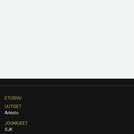
ETUSIVU
UUTISET
Arkisto
JOUKKUEET
SJK