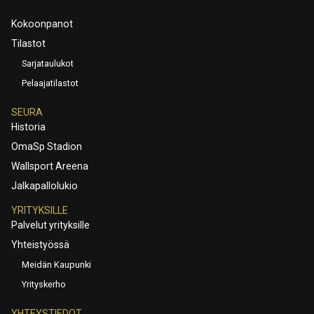
Kokoonpanot
Tilastot
Sarjataulukot
Pelaajatilastot
SEURA
Historia
OmaSp Stadion
Wallsport Areena
Jalkapallolukio
YRITYKSILLE
Palvelut yrityksille
Yhteistyössä
Meidän Kaupunki
Yrityskerho
YHTEYSTIEDOT