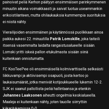
painoivat peliä Kerhon päätyyn ensimmäisen parinkymmenen
minuutin aikana voimakkaasti ja saivat luotua useammankin
erikoistilanteen, mutta ohilaukauksia kummempia suorituksia
ei niistä nähty.
Vierailijoiden ensimmäinen ja käytännössä puolikkaan ainoa
paikka aukesi 22. minuutilla
Patrik Lomskille
, joka taiteili
itsensä vasemmalta laidalta rangaistusalueelle sisään.
Lomski yritti iskeä pallon etukulmasta sisään siinä
kuitenkaan onnistumatta.
FC KooTeePee oli ensimmäisellä kolmivarttisella selkeästi
liikkuvampi ja aktiivisempi osapuoli, josta kertoo jo
laukaisumäärät, jotka menivät kotijoukkueelle lukemin 12-2.
SJK ei saanut pallollista peliä hallintaansa ja etenkin
Johannes Laaksonen
aiheutti ongelmia keskialueella.
Maaleja ei kuitenkaan nähty, joten tauolle siirryttiin
kiikarilukemissa 0-0.