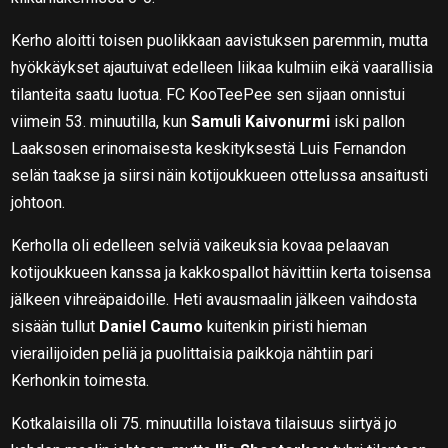
Kerho aloitti toisen puolikkaan aavistuksen paremmin, mutta
hyökkäykset ajautuivat edelleen liikaa kulmiin eikä vaarallisia
tilanteita saatu luotua. FC KooTeePee sen sijaan onnistui
viimein 53. minuutilla, kun
Samuli Kaivonurmi
iski pallon
Laaksosen erinomaisesta keskityksestä Luis Fernandon
selän taakse ja siirsi näin kotijoukkueen ottelussa ansaitusti
johtoon.
Kerholla oli edelleen selviä vaikeuksia kovaa pelaavan
kotijoukkueen kanssa ja kakkospallot hävittiin kerta toisensa
jälkeen vihreäpaidoille. Heti avausmaalin jälkeen vaihdosta
sisään tullut
Daniel Caumo
kuitenkin piristi hieman
vierailijoiden peliä ja puolittaisia paikkoja nähtiin pari
Kerhonkin toimesta.
Kotkalaisilla oli 75. minuutilla loistava tilaisuus siirtyä jo