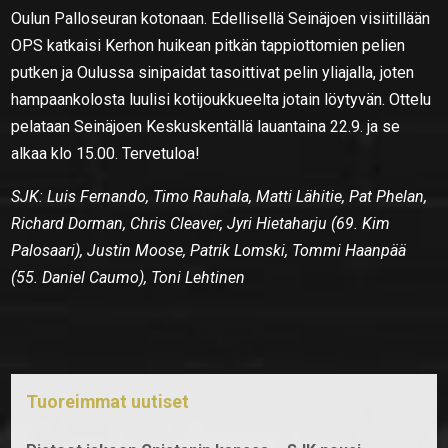
Oulun Palloseuran kotonaan. Edellisellä Seinäjoen visiitillään
OPS katkaisi Kerhon huikean pitkän tappiottomien pelien
putken ja Oulussa sinipaidat tasoittivat pelin yliajalla, joten
hampaankolosta luulisi kotijoukkueelta jotain löytyvän. Ottelu
pelataan Seinäjoen Keskuskentällä lauantaina 22.9. ja se
alkaa klo 15.00. Tervetuloa!
SJK: Luis Fernando, Timo Rauhala, Matti Lähitie, Pat Phelan,
Richard Dorman, Chris Cleaver, Jyri Hietaharju (69. Kim
Palosaari), Justin Moose, Patrik Lomski, Tommi Haanpää
(55. Daniel Caumo), Toni Lehtinen
Tuoreimmat uutiset