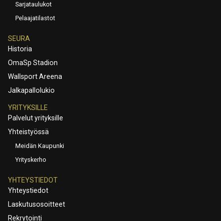
Sarjataulukot
Pelaajatilastot
SEURA
Historia
OmaSp Stadion
Wallsport Areena
Jalkapallolukio
YRITYKSILLE
Palvelut yrityksille
Yhteistyössä
Meidän Kaupunki
Yrityskerho
YHTEYSTIEDOT
Yhteystiedot
Laskutusosoitteet
Rekrytointi