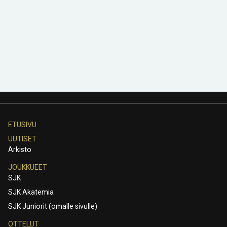
ETUSIVU
UUTISET
Arkisto
JOUKKUEET
SJK
SJK Akatemia
SJK Juniorit (omalle sivulle)
OTTELUT