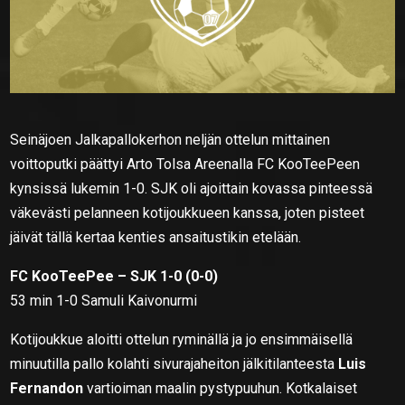
Seinäjoen Jalkapallokerhon neljän ottelun mittainen
voittoputki päättyi Arto Tolsa Areenalla FC KooTeePeen
kynsissä lukemin 1-0. SJK oli ajoittain kovassa pinteessä
väkevästi pelanneen kotijoukkueen kanssa, joten pisteet
jäivät tällä kertaa kenties ansaitustikin etelään.
FC KooTeePee – SJK 1-0 (0-0)
53 min 1-0 Samuli Kaivonurmi
Kotijoukkue aloitti ottelun ryminällä ja jo ensimmäisellä
minuutilla pallo kolahti sivurajaheiton jälkitilanteesta
Luis
Fernandon
vartioiman maalin pystypuuhun. Kotkalaiset