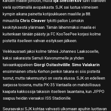
kahden maalin johtoon, mutta
Ilja Shesterkov
tuhri tilanteen
vielä syöttämällä avopaikasta. SJK sai luotua viimeisen
kympin aikana painetta kotijoukkueen maalille ja 88.
minuutilla
Chris Cleaver
tykitti pallon Lomskin
keskityksestä ylärimaan. Tämän lähemmäksi maalia ei
kuitenkaan tänään päästy ja FC KooTeePee korjasi kolme
pistettä itselleen vahvan esityksen jälkeen.
Veikkausraati jakoi kolme tähteä Johannes Laaksoselle,
kaksi sakaraista Samuli Kaivonurmelle ja yhden
taivaankappaleen
Giorgi Ositashvilille
.
Simo Valakarin
ensimmäinen ottelu Kerhon penkin takana ei siis pisteitä
tuonut, mutta rakennustyö on vasta alussa. SJK on edelleen
sarjassa toisena, mutta PK-35 Vantaalla on mahdollisuus
kaapata kakkossija takaisin itselleen lauantaina, kun JIPPO
saapuu heidän vieraaksi ISS Stadionille.
Seuraavaksi SJK kohtaa vahvasti ulkomaan apuihin luottavan