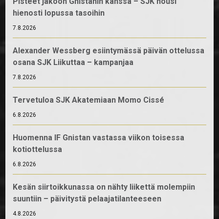
Pisteet jakoon Gnistanin kanssa – SJK nousi
hienosti lopussa tasoihin
7.8.2026
Alexander Wessberg esiintymässä päivän ottelussa
osana SJK Liikuttaa – kampanjaa
7.8.2026
Tervetuloa SJK Akatemiaan Momo Cissé
6.8.2026
Huomenna IF Gnistan vastassa viikon toisessa
kotiottelussa
6.8.2026
Kesän siirtoikkunassa on nähty liikettä molempiin
suuntiin – päivitystä pelaajatilanteeseen
4.8.2026