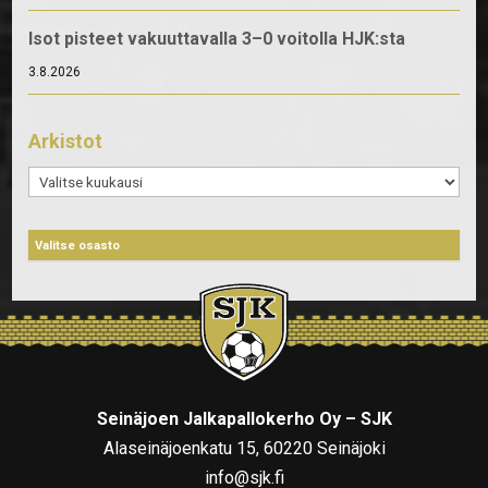
Isot pisteet vakuuttavalla 3–0 voitolla HJK:sta
3.8.2026
Arkistot
Arkistot
Seinäjoen Jalkapallokerho Oy – SJK
Alaseinäjoenkatu 15, 60220 Seinäjoki
info@sjk.fi