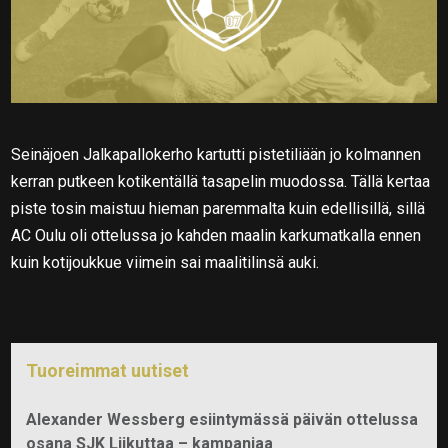
Seinäjoen Jalkapallokerho kartutti pistetiliään jo kolmannen
kerran putkeen kotikentällä tasapelin muodossa. Tällä kertaa
piste tosin maistuu hieman paremmalta kuin edellisillä, sillä
AC Oulu oli ottelussa jo kahden maalin karkumatkalla ennen
kuin kotijoukkue viimein sai maalitilinsä auki.
Tuoreimmat uutiset
Alexander Wessberg esiintymässä päivän ottelussa
osana SJK Liikuttaa – kampanjaa