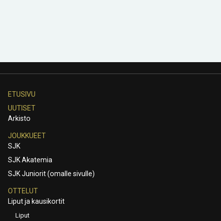
ETUSIVU
UUTISET
Arkisto
JOUKKUEET
SJK
SJK Akatemia
SJK Juniorit (omalle sivulle)
OTTELUT
Liput ja kausikortit
Liput