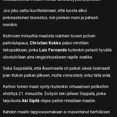
Jos joku sattui kuvittelemaan, että tuosta alkoi
jonkinasteinen teurastus, niin pieleen meni ja pahasti
menikin.
Kolmisen minuuttia maalista isäntien toisen polven
palloilulupaus,
Christian Kokko
pääsi nimittäin
tekopaikkaan, jonka
Luis Fernando
kuitenkin pelasti hyvällä
ulostulollaan aina rangaistusalueen rajalle saakka.
Sekä Seppälällä, että Asunmaalla oli paikat iskeä lisämaalit
pian Kokon paikan jälkeen, mutta viimeistely ontui tällä erää.
Kerhon toinen maali syntyi kuitenkin virtuaalisen pelikellon
ehdittyä 21. minuutille. Esityön teki jälleen Seppälä, jonka
tarjoilusta
Aki Sipilä
ohjasi pallon rinnallaan maaliin.
Kahden maalin tappioasemakaan ei masentanut herhiläisen