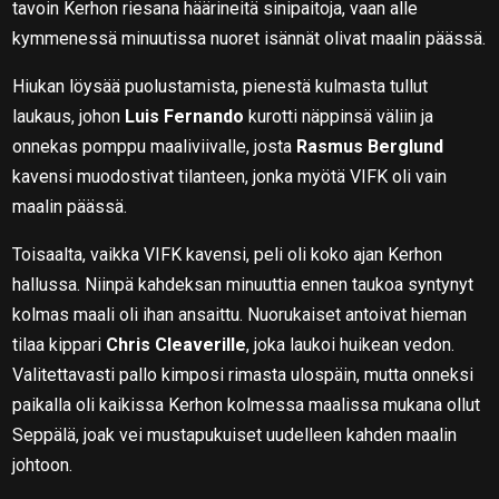
tavoin Kerhon riesana häärineitä sinipaitoja, vaan alle
kymmenessä minuutissa nuoret isännät olivat maalin päässä.
Hiukan löysää puolustamista, pienestä kulmasta tullut
laukaus, johon
Luis Fernando
kurotti näppinsä väliin ja
onnekas pomppu maaliviivalle, josta
Rasmus Berglund
kavensi muodostivat tilanteen, jonka myötä VIFK oli vain
maalin päässä.
Toisaalta, vaikka VIFK kavensi, peli oli koko ajan Kerhon
hallussa. Niinpä kahdeksan minuuttia ennen taukoa syntynyt
kolmas maali oli ihan ansaittu. Nuorukaiset antoivat hieman
tilaa kippari
Chris Cleaverille
, joka laukoi huikean vedon.
Valitettavasti pallo kimposi rimasta ulospäin, mutta onneksi
paikalla oli kaikissa Kerhon kolmessa maalissa mukana ollut
Seppälä, joak vei mustapukuiset uudelleen kahden maalin
johtoon.