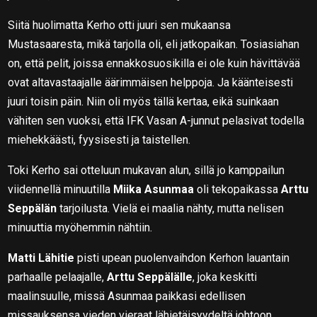
Siitä huolimatta Kerho otti juuri sen mukaansa
Mustasaaresta, mikä tarjolla oli, eli jatkopaikan. Tosiasiahan
on, että pelit, joissa ennakkosuosikilla ei ole kuin hävittävää
ovat altavastaajalle äärimmäisen helppoja. Ja käänteisesti
juuri toisin päin. Niin oli myös tällä kertaa, eikä suinkaan
vähiten sen vuoksi, että IFK Vasan A-junnut pelasivat todella
miehekkäästi, fyysisesti ja taistellen.
Toki Kerho sai otteluun mukavan alun, sillä jo kamppailun
viidennellä minuutilla
Miika Asunmaa
oli tekopaikassa
Arttu
Seppälän
tarjoilusta. Vielä ei maalia nähty, mutta nelisen
minuuttia myöhemmin nähtiin.
Matti Lähitie
pisti upean puolenvaihdon Kerhon lauantain
parhaalle pelaajalle,
Arttu Seppälälle
, joka keskitti
maalinsuulle, missä Asunmaa paikkasi edellisen
missauksensa vieden vieraat lähietäisyydeltä johtoon.