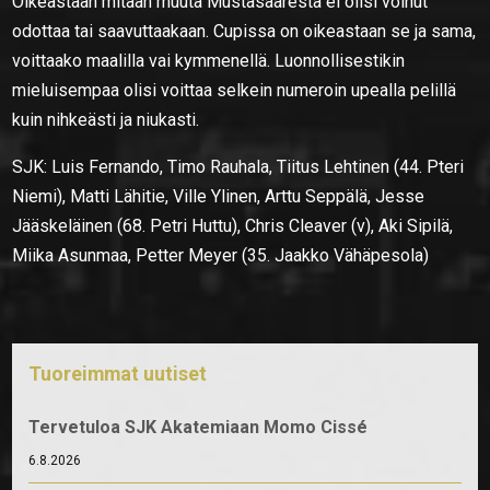
Oikeastaan mitään muuta Mustasaaresta ei olisi voinut
odottaa tai saavuttaakaan. Cupissa on oikeastaan se ja sama,
voittaako maalilla vai kymmenellä. Luonnollisestikin
mieluisempaa olisi voittaa selkein numeroin upealla pelillä
kuin nihkeästi ja niukasti.
SJK: Luis Fernando, Timo Rauhala, Tiitus Lehtinen (44. Pteri
Niemi), Matti Lähitie, Ville Ylinen, Arttu Seppälä, Jesse
Jääskeläinen (68. Petri Huttu), Chris Cleaver (v), Aki Sipilä,
Miika Asunmaa, Petter Meyer (35. Jaakko Vähäpesola)
Tuoreimmat uutiset
Tervetuloa SJK Akatemiaan Momo Cissé
6.8.2026