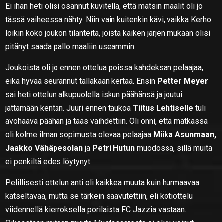
Ei ihan heti olisi osannut kuvitella, että matsin maalit oli jo
tässä vaiheessa nähty. Niin vain kuitenkin kävi, vaikka Kerho
loikin koko joukon tilanteita, joista kaiken järjen mukaan olisi
pitänyt saada pallo maaliin useammin.
Joukoista oli jo ennen ottelua poissa kahdeksan pelaajaa,
eikä hyvää seurannut tälläkään kertaa. Ensin
Petter Meyer
sai heti ottelun alkupuolella iskun päähänsä ja joutui
jättämään kentän. Juuri ennen taukoa
Tiitus Lehtiselle
tuli
avohaava päähän ja taas vaihdettiin. Oli onni, että matkassa
oli kolme ilman sopimusta olevaa pelaajaa
Miika Asunmaan,
Jaakko Vähäpesolan
ja
Petri Hutun
muodossa, sillä muita
ei penkiltä edes löytynyt.
Pelillisesti ottelun anti oli kaikkea muuta kuin hurmaavaa
katseltavaa, mutta se tärkein saavutettiin, eli kotiottelu
viidennellä kierroksella porilaista FC Jazzia vastaan.